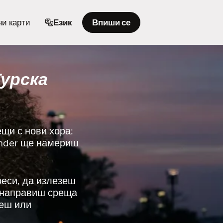
и карти
Език
Впиши се
Турска
ещи с нови хора:
inder ще намериш
реси, да излезеш
и направиш среща
иеш или