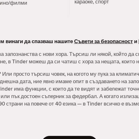
караоке, спорт
кино/филми
лим винаги да спазваш нашите
Съвети за безопасност
и
а запознанства с нови хора. Търсиш ли някой, който да 
е, в Tinder можеш да си чатиш с хора за нещата, които 
Или просто търсиш човек, на когото му пука за климатич
нешна дата, ние явно имаме опит в създаването на запо
inder има функции, с които да те видят и забележат точ
, или пък достоен съперник за федербал. А когато излиз
90 страни на повече от 40 езика — в Tinder всичко е възм