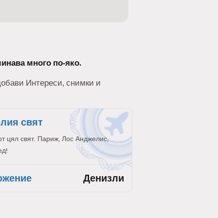
минава много по-яко.
 добави Интереси, снимки и
елия свят
от цял свят. Париж, Лос Анджелис,
ед!
ожение
Денизли