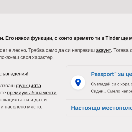
и. Ето някои функции, с които времето ти в Tinder ще 
nder е лесно. Трябва само да си направиш
акаунт
. Тогава
покажеш своя характер.
Passport™ за ц
съвпадения
!
Съвпадай си с хора 
олзваш
функцията
Сидни... Смело напр
ите
премиум абонаменти
.
локацията си и да си
ли населено място.
Настоящо местопол