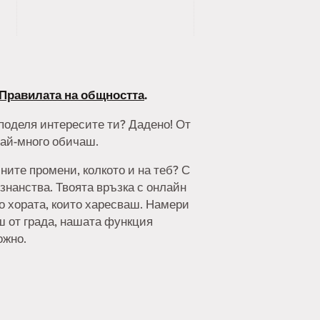
Правилата на общността
.
споделя интересите ти? Дадено! От
най-много обичаш.
ните промени, колкото и на теб? С
знанства. Твоята връзка с онлайн
но хората, които харесваш. Намери
аш от града, нашата функция
ожно.