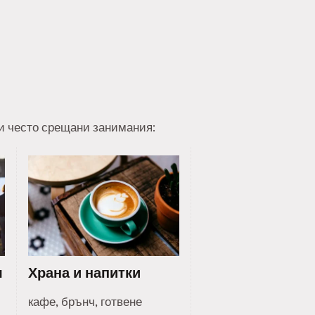
ои често срещани занимания:
я
Храна и напитки
кафе, брънч, готвене