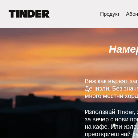
T
Продукт
Абон
i
n
d
e
Намер
r
Н
а
ч
а
л
Виж как вървят за
о
Денизли. Без знач
много местни хора
Използвай Tinder,
за вечер с нови п
на кафе. Или изле
преоткриеш най-ху