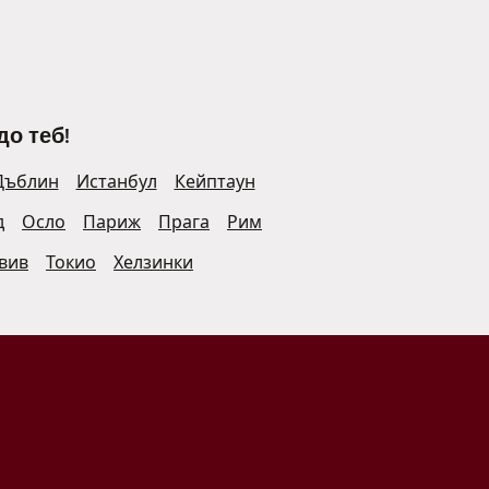
до теб!
Дъблин
Истанбул
Кейптаун
д
Осло
Париж
Прага
Рим
Авив
Токио
Хелзинки