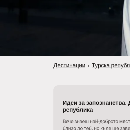
Дестинации
›
Турска репуб
Идеи за запознанства. 
република
Вече знаеш най-доброто мяст
близо до теб, но къде ще за