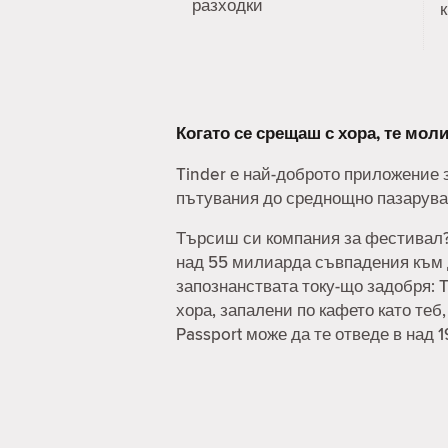
разходки
Когато се срещаш с хора, те мо
Tinder е най-доброто приложение з
пътувания до среднощно пазаруван
Търсиш си компания за фестивал? 
над 55 милиарда съвпадения към д
запознанствата току-що задобря: T
хора, запалени по кафето като теб
Passport може да те отведе в над 1