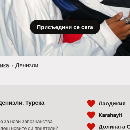
Присъедини се сега
лика
›
Денизли
Денизли, Турска
Лаодикия
Karahayit
о за нови запознанства
Долината O
ведеш новите си приятели?