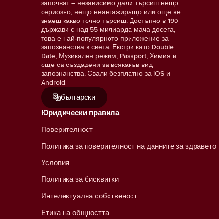
започват – независимо дали търсиш нещо
сериозно, нещо неангажиращо или още не
знаеш какво точно търсиш. Достъпно в 190
държави с над 55 милиарда мача досега,
това е най-популярното приложение за
запознанства в света. Екстри като Double
Date, Музикален режим, Passport, Химия и
още са създадени за всякакъв вид
запознанства. Свали безплатно за iOS и
Android.
български
Юридически правила
Поверителност
Политика за поверителност на данните за здравето
Условия
Политика за бисквитки
Интелектуална собственост
Етика на общността