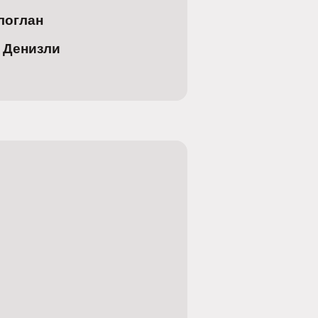
логлан
 Денизли