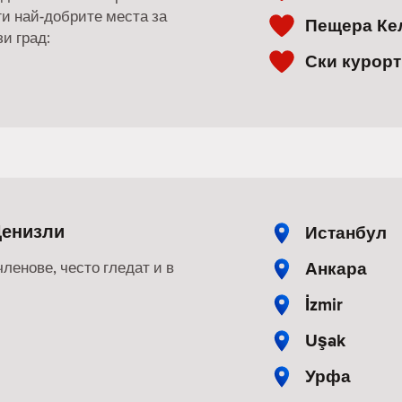
ги най-добрите места за
Пещера Ке
и град:
Ски курорт
Денизли
Истанбул
Анкара
членове, често гледат и в
İzmir
Uşak
Урфа