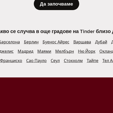
Да започваме
кво се случва в още градове на Tinder близо 
Барселона
Берлин
Буенос Айрес
Варшава
Дубай
джелис
Мадрид
Маями
Мелбърн
Ню Йорк
Оклан
 Франциско
Сао Пауло
Сеул
Стокхолм
Тайпе
Тел 