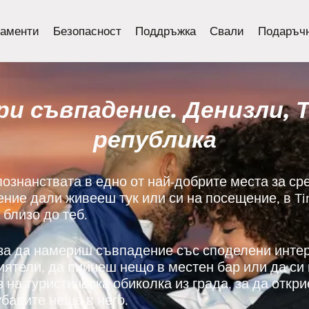
аменти
Безопасност
Поддръжка
Свали
Подаръчн
и съвпадение. Денизли, 
република
познанствата в едно от най-добрите места за ср
ение дали живееш тук или си на посещение, в T
 близо до теб.
 за да намериш съвпадение със споделени инте
риятели, да пийнеш нещо в местен бар или да с
з на туристическа обиколка из града, за да откр
бавите неща в него.