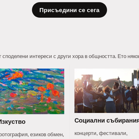
Присъедини се сега
т споделени интереси с други хора в общността. Ето няк
Социални събирани
Изкуство
концерти, фестивали,
фотография, езиков обмен,