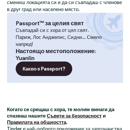
смениш локацията си и да си съвпадаш с членове
в друг град или населено място.
Passport™ за целия свят
Съвпадай си с хора от цял свят.
Париж, Лос Анджелис, Сидни... Смело
напред!
Настоящо местоположение
:
Yuanlin
Какво е Passport?
Когато се срещаш с хора, те молим винаги да
спазваш нашите
Съвети за безопасност
и
Правилата на общността
.
Tinder е най-доброто приложение за запознанства