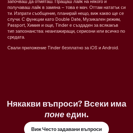
започваш да отмяташ. Пращаш лайк на някого и
получаваш лайк в замяна – това е мач. Оттам нататък си
ти. Изпрати съобщение, планирай нещо, виж какво ще се
случи. С функции като Double Date, Музикален режим,
Passport, Химия и още, Tinder е създаден за всякакъв
тип запознанства: неангажиращи, сериозни или всичко по
средата.
Свали приложение Tinder безплатно за iOS и Android.
Някакви въпроси? Всеки има
поне
един.
Виж Често задавани въпроси