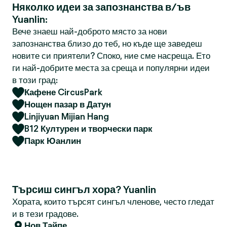
Няколко идеи за запознанства в/ъв
Yuanlin:
Вече знаеш най-доброто място за нови
запознанства близо до теб, но къде ще заведеш
новите си приятели? Споко, ние сме насреща. Ето
ги най-добрите места за среща и популярни идеи
в този град:
Кафене CircusPark
Нощен пазар в Датун
Linjiyuan Mijian Hang
B12 Културен и творчески парк
Парк Юанлин
Търсиш сингъл хора? Yuanlin
Хората, които търсят сингъл членове, често гледат
и в тези градове.
Нов Тайпе