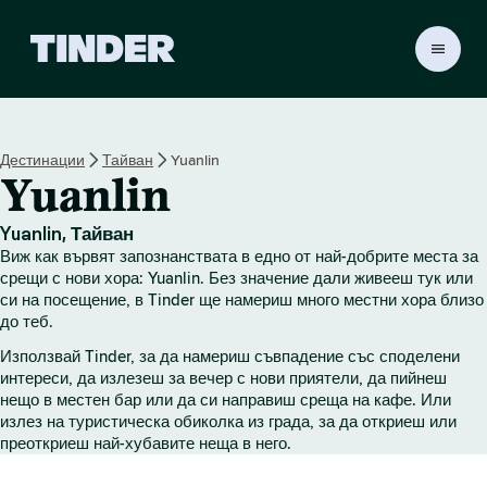
T
i
n
d
e
Дестинации
Тайван
Yuanlin
r
Yuanlin
Н
а
ч
Yuanlin, Тайван
а
Виж как вървят запознанствата в едно от най-добрите места за
л
срещи с нови хора: Yuanlin. Без значение дали живееш тук или
о
си на посещение, в Tinder ще намериш много местни хора близо
до теб.
Използвай Tinder, за да намериш съвпадение със споделени
интереси, да излезеш за вечер с нови приятели, да пийнеш
нещо в местен бар или да си направиш среща на кафе. Или
излез на туристическа обиколка из града, за да откриеш или
преоткриеш най-хубавите неща в него.