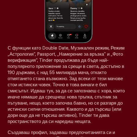
С функции като Double Date, Музикален режим, Режим
„Астрология“, Passport, „Намерение за връзка“ и „Фото
верификация“, Tinder продължава да бъде най-
популярното приложение за срещи в света, достъпно в
190 държави, с над 55 милиарда мача, откакто
отмятането стана възможно. Зад всеки от тези мачове
стои истински човек. Точно в това винаги е бил
смисълът. Идваш тук, за да се запознаеш с хора, които
иначе нямаше да срещнеш: нова тръпка, спътник за
пътуване, нещо, което започва бавно, но се разгаря до
истински силни отношения. Каквото и да търсиш (или
дори още да не търсиш активно), Tinder ти дава
пространството да си наредиш нещата.
Създаваш профил, задаваш предпочитанията си и