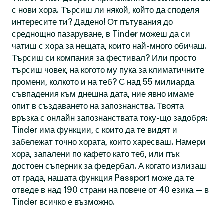
с нови хора. Търсиш ли някой, който да споделя
интересите ти? Дадено! От пътувания до
среднощно пазаруване, в Tinder можеш да си
чатиш с хора за нещата, които най-много обичаш.
Търсиш си компания за фестивал? Или просто
търсиш човек, на когото му пука за климатичните
промени, колкото и на теб? С над 55 милиарда
съвпадения към днешна дата, ние явно имаме
опит в създаването на запознанства. Твоята
връзка с онлайн запознанствата току-що задобря:
Tinder има функции, с които да те видят и
забележат точно хората, които харесваш. Намери
хора, запалени по кафето като теб, или пък
достоен съперник за федербал. А когато излизаш
от града, нашата функция Passport може да те
отведе в над 190 страни на повече от 40 езика — в
Tinder всичко е възможно.