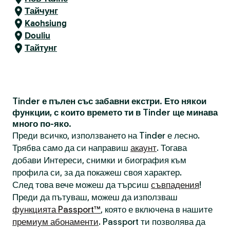
Тайчунг
Kaohsiung
Douliu
Тайтунг
Tinder е пълен със забавни екстри. Ето някои
функции, с които времето ти в Tinder ще минава
много по-яко.
Преди всичко, използването на Tinder е лесно.
Трябва само да си направиш
акаунт
. Тогава
добави Интереси, снимки и биография към
профила си, за да покажеш своя характер.
След това вече можеш да търсиш
съвпадения
!
Преди да пътуваш, можеш да използваш
функцията Passport™
, която е включена в нашите
премиум абонаменти
. Passport ти позволява да