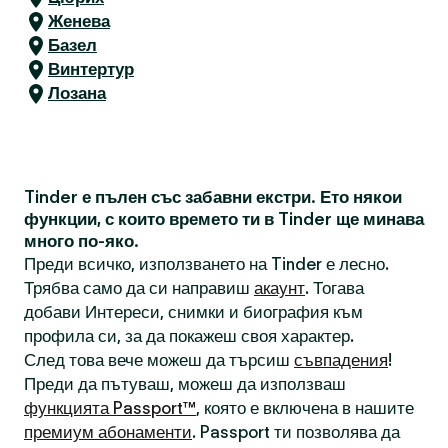
Женева
Базел
Винтертур
Лозана
Tinder е пълен със забавни екстри. Ето някои
функции, с които времето ти в Tinder ще минава
много по-яко.
Преди всичко, използването на Tinder е лесно.
Трябва само да си направиш
акаунт
. Тогава
добави Интереси, снимки и биография към
профила си, за да покажеш своя характер.
След това вече можеш да търсиш
съвпадения
!
Преди да пътуваш, можеш да използваш
функцията Passport™
, която е включена в нашите
премиум абонаменти
. Passport ти позволява да