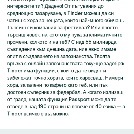
интересите ти? Дадено! От пътувания до
среднощно пазаруване, в Tinder можеш да си
чатиш с хора за нещата, които най-много обичаш.
Търсиш си компания за фестивал? Или просто
търсиш човек, на когото му пука за климатичните
промени, колкото и на теб? С над 55 милиарда
съвпадения към днешна дата, ние явно имаме
опит в създаването на запознанства. Твоята
връзка с онлайн запознанствата току-що задобря:
Tinder има функции, с които да те видят и
забележат точно хората, които харесваш. Намери
хора, запалени по кафето като теб, или пък
достоен съперник за федербал. А когато излизаш
от града, нашата функция Passport може да те
отведе в над 190 страни на повече от 40 езика — в
Tinder всичко е възможно.