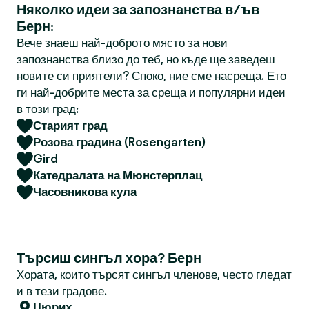
Няколко идеи за запознанства в/ъв
Берн:
Вече знаеш най-доброто място за нови
запознанства близо до теб, но къде ще заведеш
новите си приятели? Споко, ние сме насреща. Ето
ги най-добрите места за среща и популярни идеи
в този град:
Старият град
Розова градина (Rosengarten)
Gird
Катедралата на Мюнстерплац
Часовникова кула
Търсиш сингъл хора? Берн
Хората, които търсят сингъл членове, често гледат
и в тези градове.
Цюрих