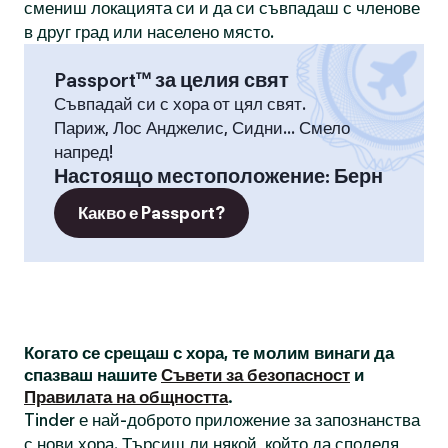
смениш локацията си и да си съвпадаш с членове
в друг град или населено място.
Passport™ за целия свят
Съвпадай си с хора от цял свят.
Париж, Лос Анджелис, Сидни... Смело
напред!
Настоящо местоположение
:
Берн
Какво е Passport?
Когато се срещаш с хора, те молим винаги да
спазваш нашите
Съвети за безопасност
и
Правилата на общността
.
Tinder е най-доброто приложение за запознанства
с нови хора. Търсиш ли някой, който да споделя