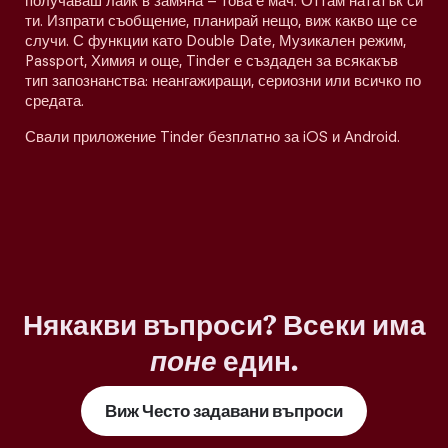
получаваш лайк в замяна – това е мач. Оттам нататък си
ти. Изпрати съобщение, планирай нещо, виж какво ще се
случи. С функции като Double Date, Музикален режим,
Passport, Химия и още, Tinder е създаден за всякакъв
тип запознанства: неангажиращи, сериозни или всичко по
средата.
Свали приложение Tinder безплатно за iOS и Android.
Някакви въпроси? Всеки има
поне
един.
Виж Често задавани въпроси