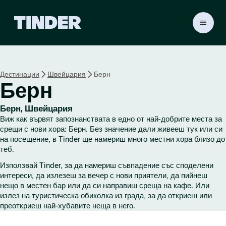
T
i
n
d
e
Дестинации
Швейцария
Берн
r
Берн
Н
а
ч
Берн, Швейцария
а
Виж как вървят запознанствата в едно от най-добрите места за
л
срещи с нови хора: Берн. Без значение дали живееш тук или си
о
на посещение, в Tinder ще намериш много местни хора близо до
теб.
Използвай Tinder, за да намериш съвпадение със споделени
интереси, да излезеш за вечер с нови приятели, да пийнеш
нещо в местен бар или да си направиш среща на кафе. Или
излез на туристическа обиколка из града, за да откриеш или
преоткриеш най-хубавите неща в него.