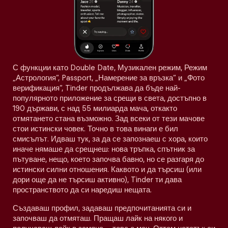
С функции като Double Date, Музикален режим, Режим
„Астрология“, Passport, „Намерение за връзка“ и „Фото
верификация“, Tinder продължава да бъде най-
популярното приложение за срещи в света, достъпно в
190 държави, с над 55 милиарда мача, откакто
отмятането стана възможно. Зад всеки от тези мачове
стои истински човек. Точно в това винаги е бил
смисълът. Идваш тук, за да се запознаеш с хора, които
иначе нямаше да срещнеш: нова тръпка, спътник за
пътуване, нещо, което започва бавно, но се разгаря до
истински силни отношения. Каквото и да търсиш (или
дори още да не търсиш активно), Tinder ти дава
пространството да си наредиш нещата.
Създаваш профил, задаваш предпочитанията си и
започваш да отмяташ. Пращаш лайк на някого и