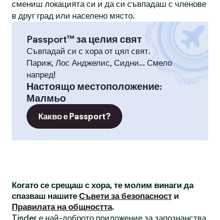
смениш локацията си и да си съвпадаш с членове
в друг град или населено място.
Passport™ за целия свят
Съвпадай си с хора от цял свят.
Париж, Лос Анджелис, Сидни... Смело
напред!
Настоящо местоположение
:
Малмьо
Какво е Passport?
Когато се срещаш с хора, те молим винаги да
спазваш нашите
Съвети за безопасност
и
Правилата на общността
.
Tinder е най-доброто приложение за запознанства