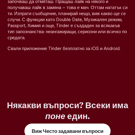
започваш да отмяташ. Пращаш лайк на някого и
получаваш лайк в замяна – това е мач. Оттам нататък си
ти. Изпрати съобщение, планирай нещо, виж какво ще се
случи. С функции като Double Date, Музикален режим,
Passport, Химия и още, Tinder е създаден за всякакъв
тип запознанства: неангажиращи, сериозни или всичко по
средата.
Свали приложение Tinder безплатно за iOS и Android.
Някакви въпроси? Всеки има
поне
един.
Виж Често задавани въпроси