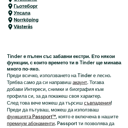
Гьотеборг
Упсала
Norrköping
Västerås
Tinder е пълен със забавни екстри. Ето някои
функции, с които времето ти в Tinder ще минава
много по-яко.
Преди всичко, използването на Tinder е лесно.
Трябва само да си направиш
акаунт
. Тогава
добави Интереси, снимки и биография към
профила си, за да покажеш своя характер.
След това вече можеш да търсиш
съвпадения
!
Преди да пътуваш, можеш да използваш
функцията Passport™
, която е включена в нашите
премиум абонаменти
. Passport ти позволява да