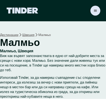
T
i
n
d
e
Дестинации
Швеция
Малмьо
r
Малмьо
Н
а
ч
Малмьо, Швеция
а
Виж как вървят запознанствата в едно от най-добрите места за
л
срещи с нови хора: Малмьо. Без значение дали живееш тук или
о
си на посещение, в Tinder ще намериш много местни хора близо
до теб.
Използвай Tinder, за да намериш съвпадение със споделени
интереси, да излезеш за вечер с нови приятели, да пийнеш
нещо в местен бар или да си направиш среща на кафе. Или
излез на туристическа обиколка из града, за да откриеш или
преоткриеш най-хубавите неща в него.