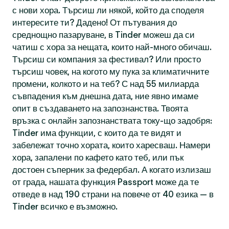
с нови хора. Търсиш ли някой, който да споделя
интересите ти? Дадено! От пътувания до
среднощно пазаруване, в Tinder можеш да си
чатиш с хора за нещата, които най-много обичаш.
Търсиш си компания за фестивал? Или просто
търсиш човек, на когото му пука за климатичните
промени, колкото и на теб? С над 55 милиарда
съвпадения към днешна дата, ние явно имаме
опит в създаването на запознанства. Твоята
връзка с онлайн запознанствата току-що задобря:
Tinder има функции, с които да те видят и
забележат точно хората, които харесваш. Намери
хора, запалени по кафето като теб, или пък
достоен съперник за федербал. А когато излизаш
от града, нашата функция Passport може да те
отведе в над 190 страни на повече от 40 езика — в
Tinder всичко е възможно.