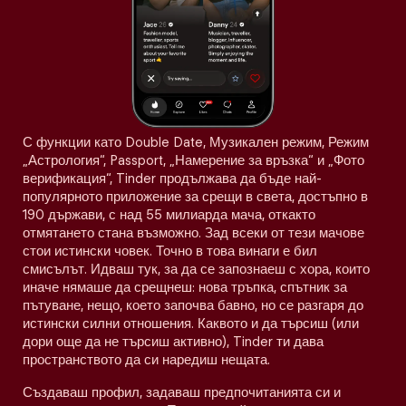
С функции като Double Date, Музикален режим, Режим
„Астрология“, Passport, „Намерение за връзка“ и „Фото
верификация“, Tinder продължава да бъде най-
популярното приложение за срещи в света, достъпно в
190 държави, с над 55 милиарда мача, откакто
отмятането стана възможно. Зад всеки от тези мачове
стои истински човек. Точно в това винаги е бил
смисълът. Идваш тук, за да се запознаеш с хора, които
иначе нямаше да срещнеш: нова тръпка, спътник за
пътуване, нещо, което започва бавно, но се разгаря до
истински силни отношения. Каквото и да търсиш (или
дори още да не търсиш активно), Tinder ти дава
пространството да си наредиш нещата.
Създаваш профил, задаваш предпочитанията си и