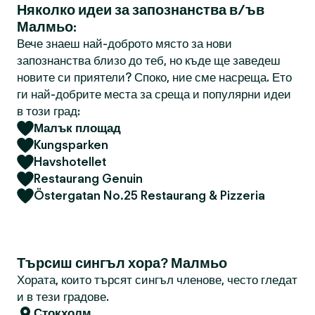
Няколко идеи за запознанства в/ъв
Малмьо:
Вече знаеш най-доброто място за нови
запознанства близо до теб, но къде ще заведеш
новите си приятели? Споко, ние сме насреща. Ето
ги най-добрите места за среща и популярни идеи
в този град:
Малък площад
Kungsparken
Havshotellet
Restaurang Genuin
Östergatan No.25 Restaurang & Pizzeria
Търсиш сингъл хора? Малмьо
Хората, които търсят сингъл членове, често гледат
и в тези градове.
Стокхолм