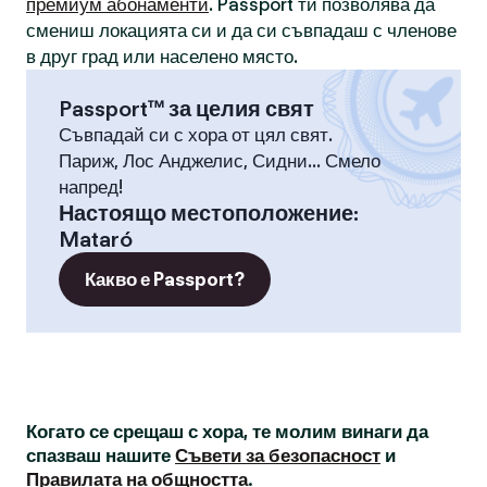
премиум абонаменти
. Passport ти позволява да
смениш локацията си и да си съвпадаш с членове
в друг град или населено място.
Passport™ за целия свят
Съвпадай си с хора от цял свят.
Париж, Лос Анджелис, Сидни... Смело
напред!
Настоящо местоположение
:
Mataró
Какво е Passport?
Когато се срещаш с хора, те молим винаги да
спазваш нашите
Съвети за безопасност
и
Правилата на общността
.