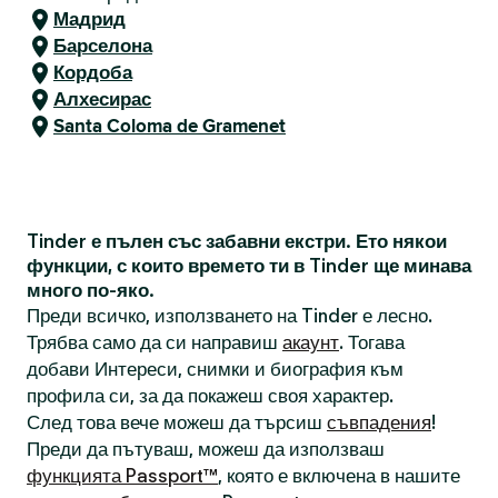
Мадрид
Барселона
Кордоба
Алхесирас
Santa Coloma de Gramenet
Tinder е пълен със забавни екстри. Ето някои
функции, с които времето ти в Tinder ще минава
много по-яко.
Преди всичко, използването на Tinder е лесно.
Трябва само да си направиш
акаунт
. Тогава
добави Интереси, снимки и биография към
профила си, за да покажеш своя характер.
След това вече можеш да търсиш
съвпадения
!
Преди да пътуваш, можеш да използваш
функцията Passport™
, която е включена в нашите