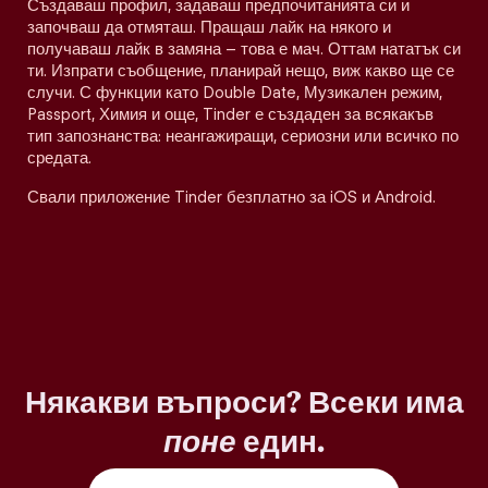
Създаваш профил, задаваш предпочитанията си и
започваш да отмяташ. Пращаш лайк на някого и
получаваш лайк в замяна – това е мач. Оттам нататък си
ти. Изпрати съобщение, планирай нещо, виж какво ще се
случи. С функции като Double Date, Музикален режим,
Passport, Химия и още, Tinder е създаден за всякакъв
тип запознанства: неангажиращи, сериозни или всичко по
средата.
Свали приложение Tinder безплатно за iOS и Android.
Някакви въпроси? Всеки има
поне
един.