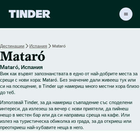
T
i
n
d
e
Дестинации
Испания
Mataró
r
Mataró
Н
а
ч
Mataró, Испания
а
Виж как вървят запознанствата в едно от най-добрите места за
л
срещи с нови хора: Mataró. Без значение дали живееш тук или
о
си на посещение, в Tinder ще намериш много местни хора близо
до теб.
Използвай Tinder, за да намериш съвпадение със споделени
интереси, да излезеш за вечер с нови приятели, да пийнеш
нещо в местен бар или да си направиш среща на кафе. Или
излез на туристическа обиколка из града, за да откриеш или
преоткриеш най-хубавите неща в него.