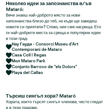
Няколко идеи за запознанства в/ъв
Mataró:
Вече знаеш най-доброто място за нови
запознанства близо до теб, но къде ще заведеш
новите си приятели? Споко, ние сме насреща. Ето
ги най-добрите места за среща и популярни идеи
в този град:
Нау Гауди - Consorci Museu d'Art
Contemporani de Mataro
Casa Coll I Regas
Мол Mataro Park
Conjunto Barroco de "els Dolors"
Playa del Callao
Търсиш сингъл хора? Mataró
Хората, които търсят сингъл членове, често гледат
и в тези градове.