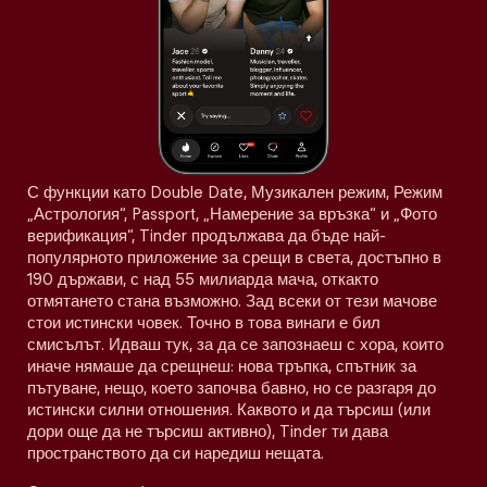
С функции като Double Date, Музикален режим, Режим
„Астрология“, Passport, „Намерение за връзка“ и „Фото
верификация“, Tinder продължава да бъде най-
популярното приложение за срещи в света, достъпно в
190 държави, с над 55 милиарда мача, откакто
отмятането стана възможно. Зад всеки от тези мачове
стои истински човек. Точно в това винаги е бил
смисълът. Идваш тук, за да се запознаеш с хора, които
иначе нямаше да срещнеш: нова тръпка, спътник за
пътуване, нещо, което започва бавно, но се разгаря до
истински силни отношения. Каквото и да търсиш (или
дори още да не търсиш активно), Tinder ти дава
пространството да си наредиш нещата.