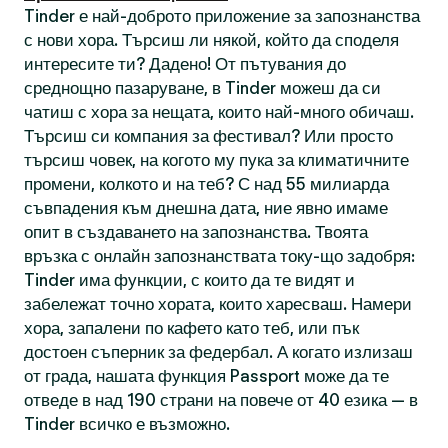
Tinder е най-доброто приложение за запознанства
с нови хора. Търсиш ли някой, който да споделя
интересите ти? Дадено! От пътувания до
среднощно пазаруване, в Tinder можеш да си
чатиш с хора за нещата, които най-много обичаш.
Търсиш си компания за фестивал? Или просто
търсиш човек, на когото му пука за климатичните
промени, колкото и на теб? С над 55 милиарда
съвпадения към днешна дата, ние явно имаме
опит в създаването на запознанства. Твоята
връзка с онлайн запознанствата току-що задобря:
Tinder има функции, с които да те видят и
забележат точно хората, които харесваш. Намери
хора, запалени по кафето като теб, или пък
достоен съперник за федербал. А когато излизаш
от града, нашата функция Passport може да те
отведе в над 190 страни на повече от 40 езика — в
Tinder всичко е възможно.