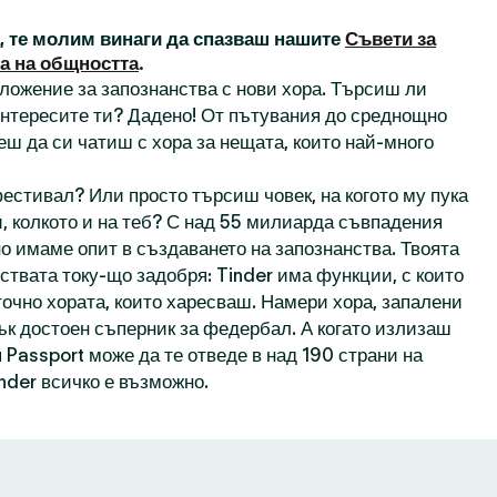
а, те молим винаги да спазваш нашите
Съвети за
а на общността
.
иложение за запознанства с нови хора. Търсиш ли
 интересите ти? Дадено! От пътувания до среднощно
еш да си чатиш с хора за нещата, които най-много
естивал? Или просто търсиш човек, на когото му пука
, колкото и на теб? С над 55 милиарда съвпадения
о имаме опит в създаването на запознанства. Твоята
ствата току-що задобря: Tinder има функции, с които
точно хората, които харесваш. Намери хора, запалени
пък достоен съперник за федербал. А когато излизаш
 Passport може да те отведе в над 190 страни на
inder всичко е възможно.