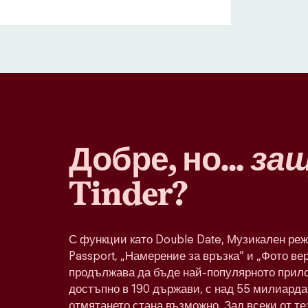
Добре, но...
за
Tinder?
С функции като Double Date, Музикален реж
Passport, „Намерение за връзка“ и „Фото ве
продължава да бъде най-популярното прило
достъпно в 190 държави, с над 55 милиарда 
отмятането стана възможно. Зад всеки от т