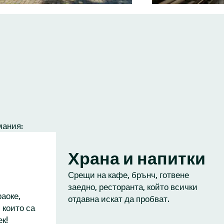
мания:
Храна и напитки
Срещи на кафе, брънч, готвене
заедно, ресторанта, който всички
аоке,
отдавна искат да пробват.
 които са
к!