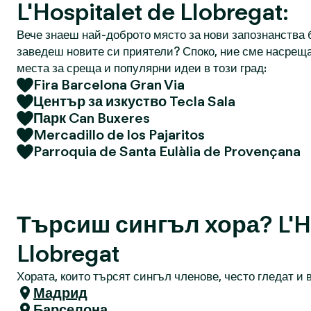
L'Hospitalet de Llobregat:
Вече знаеш най-доброто място за нови запознанства б
заведеш новите си приятели? Споко, ние сме насреща
места за среща и популярни идеи в този град:
Fira Barcelona Gran Via
Център за изкуство Tecla Sala
Парк Can Buxeres
Mercadillo de los Pajaritos
Parroquia de Santa Eulàlia de Provençana
Търсиш сингъл хора? L'Ho
Llobregat
Хората, които търсят сингъл членове, често гледат и в
Мадрид
Барселона