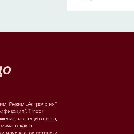
що
им, Режим „Астрология“,
рификация“, Tinder
жение за срещи в света,
мача, откакто
ези мачове стои истински