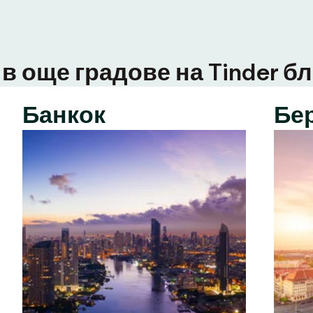
в още градове на Tinder бл
Банкок
Бе