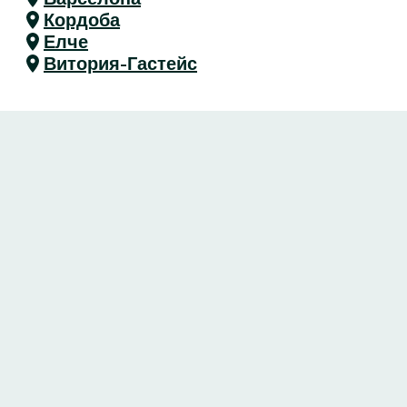
Кордоба
Елче
Витория-Гастейс