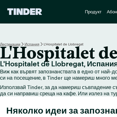
T
Продукт
Абон
i
n
d
e
r
Н
Дестинации
Испания
L'Hospitalet de Llobregat
L'Hospitalet d
а
ч
а
L'Hospitalet de Llobregat, Испани
л
Виж как вървят запознанствата в едно от най-до
о
си на посещение, в Tinder ще намериш много ме
Използвай Tinder, за да намериш съвпадение съ
да си направиш среща на кафе. Или излез на ту
Няколко идеи за запозна