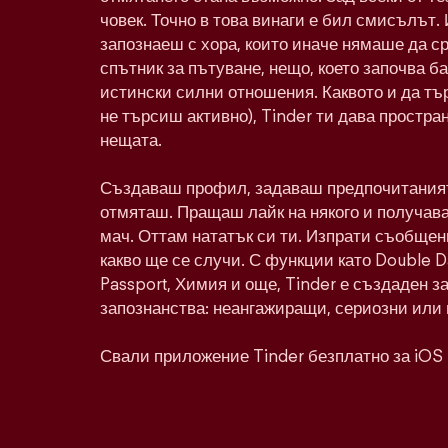
човек. Точно в това винаги е бил смисълът. 
запознаеш с хора, които иначе нямаше да с
спътник за пътуване, нещо, което започва ба
истински силни отношения. Каквото и да тъ
не търсиш активно), Tinder ти дава простра
нещата.
Създаваш профил, задаваш предпочитаният
отмяташ. Пращаш лайк на някого и получава
мач. Оттам нататък си ти. Изпрати съобщен
какво ще се случи. С функции като Double 
Passport, Химия и още, Tinder е създаден з
запознанства: неангажиращи, сериозни или 
Свали приложение Tinder безплатно за iOS 