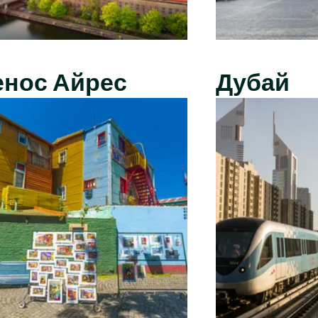
енос Айрес
Дубай