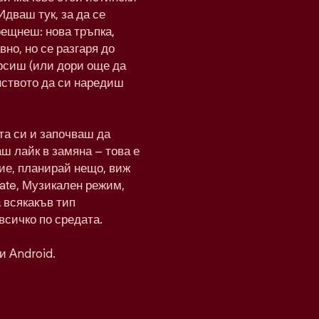
Идваш тук, за да се
рещнеш: нова тръпка,
вно, но се разгаря до
рсиш (или дори още да
нството да си наредиш
а си и започваш да
ш лайк в замяна – това е
ие, планирай нещо, виж
Date, Музикален режим,
а всякакъв тип
всичко по средата.
и Android.