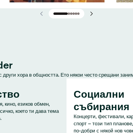
der
с други хора в общността. Ето някои често срещани зани
ство
Социални
събирания
, кино, езиков обмен,
сичко, което ти дава тема
Концерти, фестивали, кар
.
спорт – този тип планове,
по-добри с някой нов чове