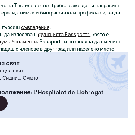
то на Tinder е лесно. Трябва само да си направиш
нтереси, снимки и биография към профила си, за да
а търсиш
съвпадения
!
ш да използваш
функцията Passport™
, която е
иум абонаменти
. Passport ти позволява да смениш
падаш с членове в друг град или населено място.
ия свят
т цял свят.
 Сидни... Смело
положение
:
L'Hospitalet de Llobregat
?