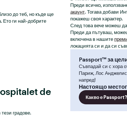
Преди всичко, използване
акаунт
. Тогава добави И
лизо до теб, но къде ще
покажеш своя характер.
. Ето ги най-добрите
След това вече можеш д
Преди да пътуваш, може
включена в нашите
прем
локацията си и да си съв
Passport™ за цел
Съвпадай си с хора о
Париж, Лос Анджелис,
напред!
Настоящо место
spitalet de
Какво е Passport
 тези градове.