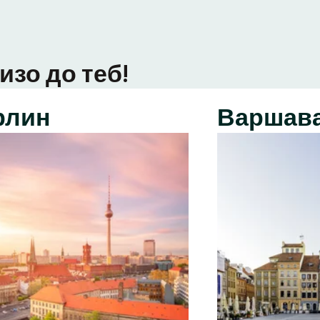
изо до теб!
рлин
Варшав