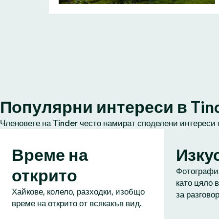
Популярни интереси в Tin
Членовете на Tinder често намират споделени интереси 
Време на
Изку
открито
Фотография
като цяло в
Хайкове, колело, разходки, изобщо
за разговор
време на открито от всякакъв вид.