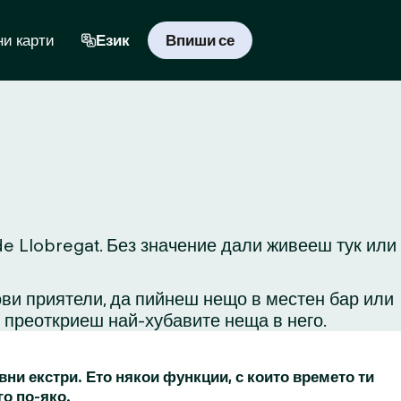
и карти
Език
Впиши се
de Llobregat. Без значение дали живееш тук или
ови приятели, да пийнеш нещо в местен бар или
и преоткриеш най-хубавите неща в него.
вни екстри. Ето някои функции, с които времето ти
го по-яко.