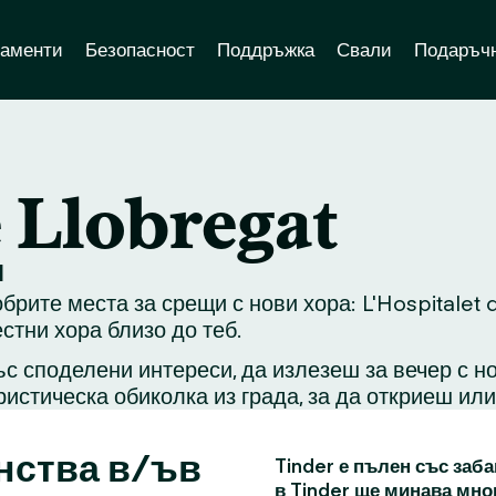
аменти
Безопасност
Поддръжка
Свали
Подаръчн
e Llobregat
я
брите места за срещи с нови хора: L'Hospitalet 
стни хора близо до теб.
с споделени интереси, да излезеш за вечер с н
ристическа обиколка из града, за да откриеш ил
нства в/ъв
Tinder е пълен със заба
в Tinder ще минава мно