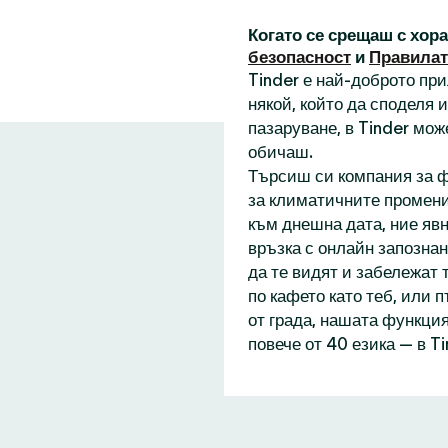
Когато се срещаш с хор
безопасност
и
Правилат
Tinder е най-доброто пр
някой, който да споделя
пазаруване, в Tinder мож
обичаш.
Търсиш си компания за ф
за климатичните промени
към днешна дата, ние явн
връзка с онлайн запознан
да те видят и забележат 
по кафето като теб, или 
от града, нашата функция
повече от 40 езика — в T