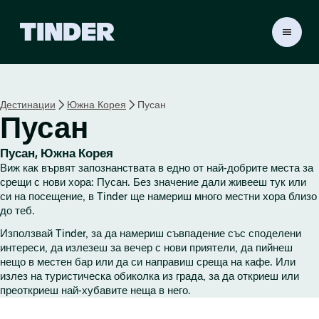
T
i
n
d
e
Дестинации
Южна Корея
Пусан
r
Пусан
Н
а
ч
Пусан, Южна Корея
а
Виж как вървят запознанствата в едно от най-добрите места за
л
срещи с нови хора: Пусан. Без значение дали живееш тук или
о
си на посещение, в Tinder ще намериш много местни хора близо
до теб.
Използвай Tinder, за да намериш съвпадение със споделени
интереси, да излезеш за вечер с нови приятели, да пийнеш
нещо в местен бар или да си направиш среща на кафе. Или
излез на туристическа обиколка из града, за да откриеш или
преоткриеш най-хубавите неща в него.