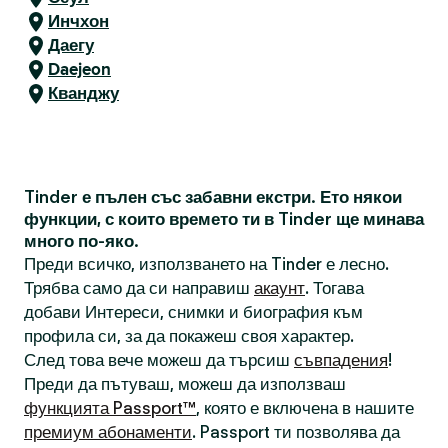
Инчхон
Даегу
Daejeon
Кванджу
Tinder е пълен със забавни екстри. Ето някои
функции, с които времето ти в Tinder ще минава
много по-яко.
Преди всичко, използването на Tinder е лесно.
Трябва само да си направиш
акаунт
. Тогава
добави Интереси, снимки и биография към
профила си, за да покажеш своя характер.
След това вече можеш да търсиш
съвпадения
!
Преди да пътуваш, можеш да използваш
функцията Passport™
, която е включена в нашите
премиум абонаменти
. Passport ти позволява да