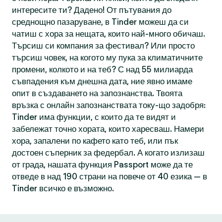
интересите ти? Дадено! От пътувания до
среднощно пазаруване, в Tinder можеш да си
чатиш с хора за нещата, които най-много обичаш.
Търсиш си компания за фестивал? Или просто
търсиш човек, на когото му пука за климатичните
промени, колкото и на теб? С над 55 милиарда
съвпадения към днешна дата, ние явно имаме
опит в създаването на запознанства. Твоята
връзка с онлайн запознанствата току-що задобря:
Tinder има функции, с които да те видят и
забележат точно хората, които харесваш. Намери
хора, запалени по кафето като теб, или пък
достоен съперник за федербал. А когато излизаш
от града, нашата функция Passport може да те
отведе в над 190 страни на повече от 40 езика — в
Tinder всичко е възможно.