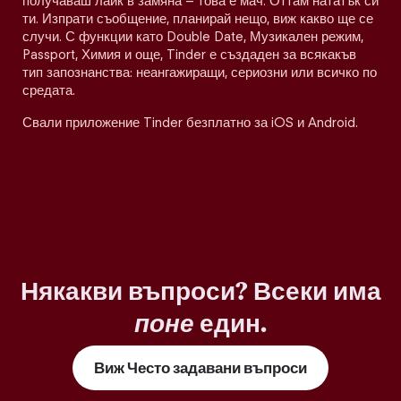
получаваш лайк в замяна – това е мач. Оттам нататък си
ти. Изпрати съобщение, планирай нещо, виж какво ще се
случи. С функции като Double Date, Музикален режим,
Passport, Химия и още, Tinder е създаден за всякакъв
тип запознанства: неангажиращи, сериозни или всичко по
средата.
Свали приложение Tinder безплатно за iOS и Android.
Някакви въпроси? Всеки има
поне
един.
Виж Често задавани въпроси