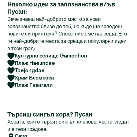
Няколко идеи за запознанства в/ъв
Пусан:
Вече знаеш най-доброто място за нови
запознанства близо до теб, но къде ще заведеш
новите си приятели? Споко, ние сме насреща. Ето
ги най-добрите места за среща и популярни идеи
в този град:
Културно селище Gamcehon
Плаж Haeundae
Taejongdae
Храм Беомеоса
Плаж Гвангали
Търсиш сингъл хора? Пусан
Хората, които търсят сингъл членове, често гледат
и в тези градове.
Сеул