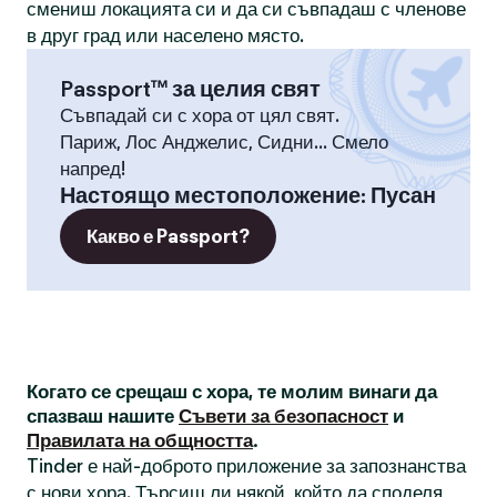
смениш локацията си и да си съвпадаш с членове
в друг град или населено място.
Passport™ за целия свят
Съвпадай си с хора от цял свят.
Париж, Лос Анджелис, Сидни... Смело
напред!
Настоящо местоположение
:
Пусан
Какво е Passport?
Когато се срещаш с хора, те молим винаги да
спазваш нашите
Съвети за безопасност
и
Правилата на общността
.
Tinder е най-доброто приложение за запознанства
с нови хора. Търсиш ли някой, който да споделя