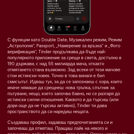
С функции като Double Date, Музикален режим, Режим
„Астрология“, Passport, „Намерение за връзка“ и „Фото
верификация“, Tinder продължава да бъде най-
популярното приложение за срещи в света, достъпно в
190 държави, с над 55 милиарда мача, откакто
отмятането стана възможно. Зад всеки от тези мачове
стои истински човек. Точно в това винаги е бил
смисълът. Идваш тук, за да се запознаеш с хора, които
иначе нямаше да срещнеш: нова тръпка, спътник за
пътуване, нещо, което започва бавно, но се разгаря до
истински силни отношения. Каквото и да търсиш (или
дори още да не търсиш активно), Tinder ти дава
пространството да си наредиш нещата.
Създаваш профил, задаваш предпочитанията си и
започваш да отмяташ. Пращаш лайк на някого и