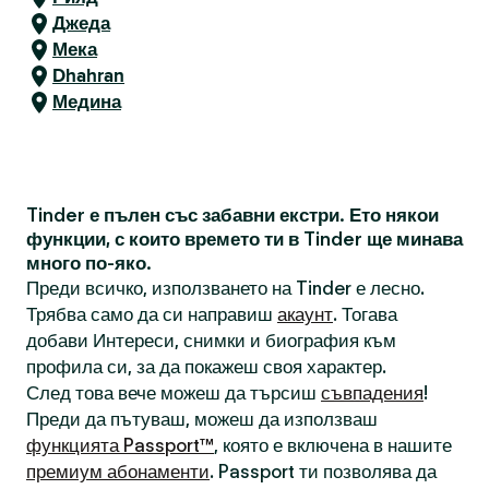
Джеда
Мека
Dhahran
Медина
Tinder е пълен със забавни екстри. Ето някои
функции, с които времето ти в Tinder ще минава
много по-яко.
Преди всичко, използването на Tinder е лесно.
Трябва само да си направиш
акаунт
. Тогава
добави Интереси, снимки и биография към
профила си, за да покажеш своя характер.
След това вече можеш да търсиш
съвпадения
!
Преди да пътуваш, можеш да използваш
функцията Passport™
, която е включена в нашите
премиум абонаменти
. Passport ти позволява да