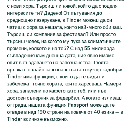
с нови хора. Търсиш ли някой, който да споделя
интересите ти? Дадено! От пътувания до
среднощно пазаруване, в Tinder можеш да си
чатиш с хора за нещата, които най-много обичаш.
Търсиш си компания за фестивал? Или просто
търсиш човек, на когото му пука за климатичните
промени, колкото и на теб? С над 55 милиарда
съвпадения към днешна дата, ние явно имаме
опит в създаването на запознанства. Твоята
връзка с онлайн запознанствата току-що задобря:
Tinder има функции, с които да те видят и
забележат точно хората, които харесваш. Намери
хора, запалени по кафето като теб, или пък
достоен съперник за федербал. А когато излизаш
от града, нашата функция Passport може да те
отведе в над 190 страни на повече от 40 езика — в
Tinder всичко е възможно.