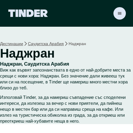
T
i
n
d
e
Дестинации
Саудитска Арабия
Наджран
r
Наджран
Н
а
ч
Наджран, Саудитска Арабия
а
Виж как вървят запознанствата в едно от най-добрите места за
л
срещи с нови хора: Наджран. Без значение дали живееш тук
о
или си на посещение, в Tinder ще намериш много местни хора
близо до теб.
Използвай Tinder, за да намериш съвпадение със споделени
интереси, да излезеш за вечер с нови приятели, да пийнеш
нещо в местен бар или да си направиш среща на кафе. Или
излез на туристическа обиколка из града, за да откриеш или
преоткриеш най-хубавите неща в него.