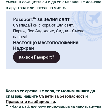
смениш локацията си и да си съвпадаш с членове
в друг град или населено място.
Passport™ за целия свят
Съвпадай си с хора от цял свят.
Париж, Лос Анджелис, Сидни... Смело
напред!
Настоящо местоположение
:
Наджран
Какво е Passport?
Когато се срещаш с хора, те молим винаги да
спазваш нашите
Съвети за безопасност
и
Правилата на общността
.
Tinder е най-доброто приложение за запознанства