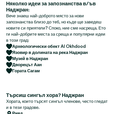
Няколко идеи за запознанства в/ъв
Наджран:
Вече знаеш най-доброто място за нови
запознанства близо до теб, но къде ще заведеш
новите си приятели? Споко, ние сме насреща. Ето
ги най-добрите места за среща и популярни идеи
в този град:
Археологически обект Al Okhdood
Язовир в долината на река Наджран
Музей в Наджран
Дворецът Аан
Гората Сагам
Търсиш сингъл хора? Наджран
Хората, които търсят сингъл членове, често гледат
и в тези градове.
Рияд