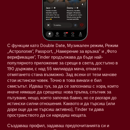
С функции като Double Date, Музикален режим, Режим
„Астрология“, Passport, „Намерение за връзка“ и „Фото
верификация“, Tinder продължава да бъде най-
популярното приложение за срещи в света, достъпно в
190 държави, с над 55 милиарда мача, откакто
отмятането стана възможно. Зад всеки от тези мачове
стои истински човек. Точно в това винаги е бил
смисълът. Идваш тук, за да се запознаеш с хора, които
иначе нямаше да срещнеш: нова тръпка, спътник за
пътуване, нещо, което започва бавно, но се разгаря до
истински силни отношения. Каквото и да търсиш (или
дори още да не търсиш активно), Tinder ти дава
пространството да си наредиш нещата.
Създаваш профил, задаваш предпочитанията си и