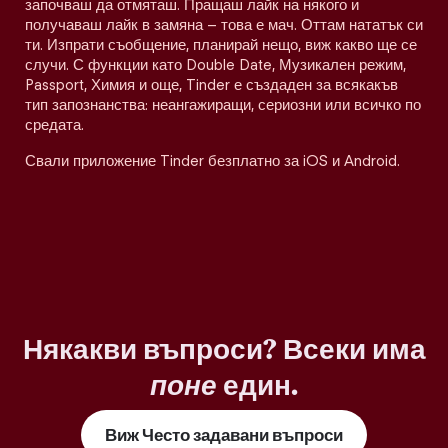
започваш да отмяташ. Пращаш лайк на някого и
получаваш лайк в замяна – това е мач. Оттам нататък си
ти. Изпрати съобщение, планирай нещо, виж какво ще се
случи. С функции като Double Date, Музикален режим,
Passport, Химия и още, Tinder е създаден за всякакъв
тип запознанства: неангажиращи, сериозни или всичко по
средата.
Свали приложение Tinder безплатно за iOS и Android.
Някакви въпроси? Всеки има
поне
един.
Виж Често задавани въпроси