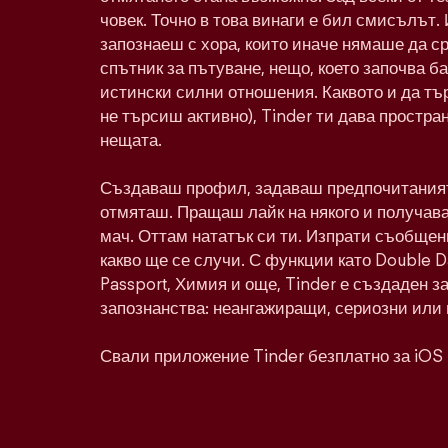
човек. Точно в това винаги е бил смисълът. 
запознаеш с хора, които иначе нямаше да с
спътник за пътуване, нещо, което започва ба
истински силни отношения. Каквото и да тъ
не търсиш активно), Tinder ти дава простра
нещата.
Създаваш профил, задаваш предпочитаният
отмяташ. Пращаш лайк на някого и получава
мач. Оттам нататък си ти. Изпрати съобщен
какво ще се случи. С функции като Double 
Passport, Химия и още, Tinder е създаден з
запознанства: неангажиращи, сериозни или 
Свали приложение Tinder безплатно за iOS 