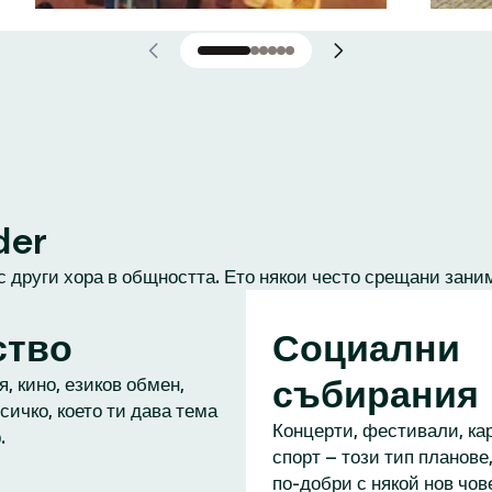
der
с други хора в общността. Ето някои често срещани зани
ство
Социални
събирания
, кино, езиков обмен,
сичко, което ти дава тема
Концерти, фестивали, кар
.
спорт – този тип планове,
по-добри с някой нов чове