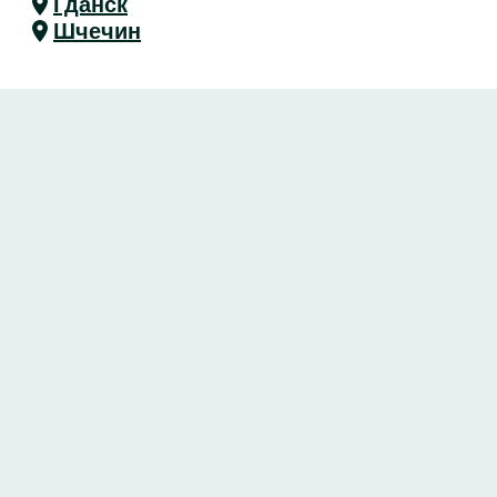
Гданск
Шчечин