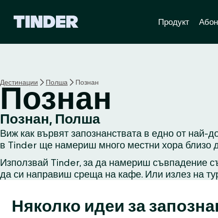
T
Продукт
Абон
i
n
d
e
r
Н
Дестинации
Полша
Познан
Познан
а
ч
а
Познан, Полша
л
Виж как вървят запознанствата в едно от най-д
о
в Tinder ще намериш много местни хора близо д
Използвай Tinder, за да намериш съвпадение съ
да си направиш среща на кафе. Или излез на ту
Няколко идеи за запозна