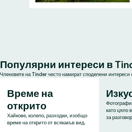
Популярни интереси в Tin
Членовете на Tinder често намират споделени интереси 
Време на
Изку
открито
Фотография
като цяло в
Хайкове, колело, разходки, изобщо
за разговор
време на открито от всякакъв вид.