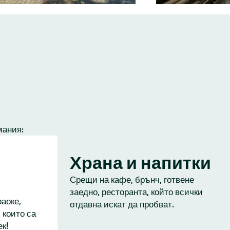
мания:
Храна и напитки
Срещи на кафе, брънч, готвене
заедно, ресторанта, който всички
аоке,
отдавна искат да пробват.
 които са
к!