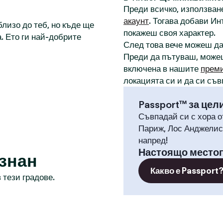
Преди всичко, използване
акаунт
. Тогава добави И
лизо до теб, но къде ще
покажеш своя характер.
. Ето ги най-добрите
След това вече можеш д
Преди да пътуваш, може
включена в нашите
прем
локацията си и да си съв
Passport™ за цел
Съвпадай си с хора о
Париж, Лос Анджелис,
напред!
Настоящо место
знан
Какво е Passport
 тези градове.