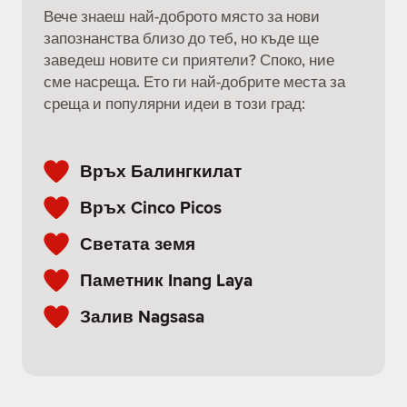
Вече знаеш най-доброто място за нови
запознанства близо до теб, но къде ще
заведеш новите си приятели? Споко, ние
сме насреща. Ето ги най-добрите места за
среща и популярни идеи в този град:
Връх Балингкилат
Връх Cinco Picos
Светата земя
Паметник Inang Laya
Залив Nagsasa