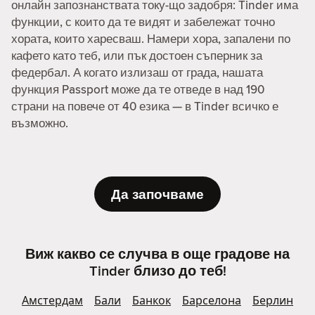
онлайн запознанствата току-що задобря: Tinder има
функции, с които да те видят и забележат точно
хората, които харесваш. Намери хора, запалени по
кафето като теб, или пък достоен съперник за
федербал. А когато излизаш от града, нашата
функция Passport може да те отведе в над 190
страни на повече от 40 езика — в Tinder всичко е
възможно.
Да започваме
Виж какво се случва в още градове на
Tinder близо до теб!
Амстердам
Бали
Банкок
Барселона
Берлин