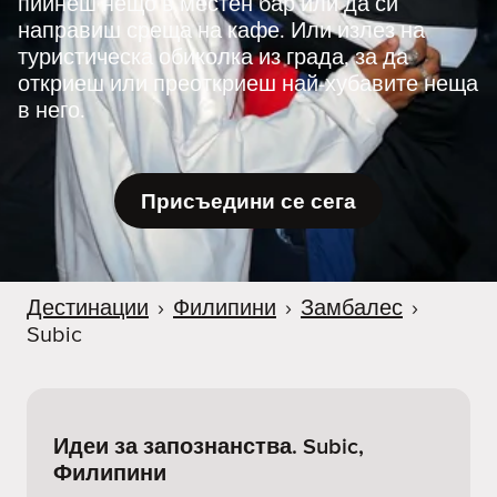
пийнеш нещо в местен бар или да си
направиш среща на кафе. Или излез на
туристическа обиколка из града, за да
откриеш или преоткриеш най-хубавите неща
в него.
Присъедини се сега
Дестинации
›
Филипини
›
Замбалес
›
Subic
Идеи за запознанства. Subic,
Филипини