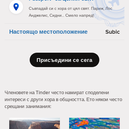
Съвпадай си с хора от цял свят. Париж, Лос
Анджелис, Сидни... Смело напред!
Настоящо местоположение
Subic
Присъедини се сега
Членовете на Tinder често намират споделени
интереси с други хора в общността. Ето някои често
срещани занимания: