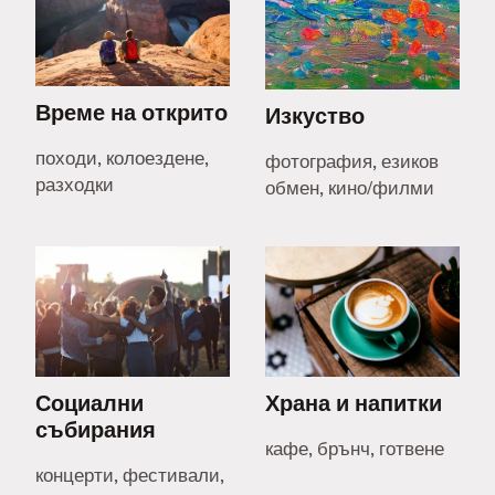
Време на открито
Изкуство
походи, колоездене,
фотография, езиков
разходки
обмен, кино/филми
Социални
Храна и напитки
събирания
кафе, брънч, готвене
концерти, фестивали,