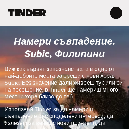
T
i
n
d
e
Намери съвпадение.
r
Н
Subic, Филипини
а
ч
а
Виж как вървят запознанствата в едно от
л
най-добрите места за срещи с нови хора:
о
Subic. Без значение дали живееш тук или си
на посещение, в Tinder ще намериш много
местни хора близо до теб.
Използвай Tinder, за да намериш
съвпадение със споделени интереси, да
излезеш за вечер с нови приятели, да