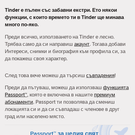
Tinder е пълен със забавни екстри. Ето някои
функции, с които времето ти в Tinder ще минава
много по-яко.
Преди всичко, използването на Tinder е лесно.
Трябва само да си направиш
акаунт
. Тогава добави
Интереси, снимки и биография към профила си, за
да покажеш своя характер.
След това вече можеш да търсиш
съвпадения
!
Преди да пътуваш, можеш да използваш
функцията
Passport™
, която е включена в нашите
премиум
абонаменти
. Passport ти позволява да смениш
локацията си и да си съвпадаш с членове в друг
град или населено място.
Passport™ за целия свят