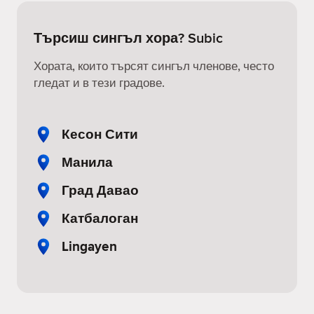
Търсиш сингъл хора? Subic
Хората, които търсят сингъл членове, често
гледат и в тези градове.
Кесон Сити
Манила
Град Давао
Катбалоган
Lingayen