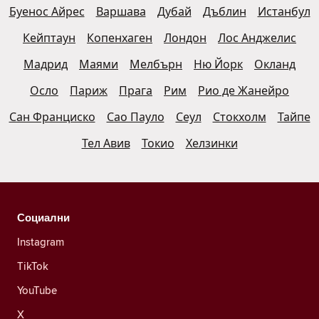
Буенос Айрес
Варшава
Дубай
Дъблин
Истанбул
Кейптаун
Копенхаген
Лондон
Лос Анджелис
Мадрид
Маями
Мелбърн
Ню Йорк
Окланд
Осло
Париж
Прага
Рим
Рио де Жанейро
Сан Франциско
Сао Пауло
Сеул
Стокхолм
Тайпе
Тел Авив
Токио
Хелзинки
Социални
Instagram
TikTok
YouTube
X