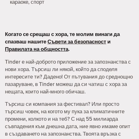
караоке, спорт
Когато се срещаш с хора, те молим винаги да
спазваш нашите
Съвети за безопасност
и
Правилата на общността
.
Tinder е най-доброто приложение за запознанства с
нови хора. Търсиш ли някой, който да споделя
интересите ти? Дадено! От пътувания до среднощно
пазаруване, в Tinder можеш да си чатиш с хора за
нещата, които най-много обичаш.
Търсиш си компания за фестивал? Или просто
търсиш човек, на когото му пука за климатичните
промени, колкото и на теб? С над 55 милиарда
съвпадения към днешна дата, ние явно имаме опит
в създаването на запознанства. Твоята връзка с