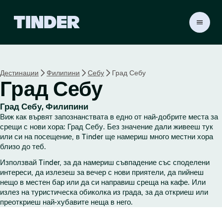
T
i
n
d
e
Дестинации
Филипини
Себу
Град Себу
r
Град Себу
Н
а
ч
Град Себу, Филипини
а
Виж как вървят запознанствата в едно от най-добрите места за
л
срещи с нови хора: Град Себу. Без значение дали живееш тук
о
или си на посещение, в Tinder ще намериш много местни хора
близо до теб.
Използвай Tinder, за да намериш съвпадение със споделени
интереси, да излезеш за вечер с нови приятели, да пийнеш
нещо в местен бар или да си направиш среща на кафе. Или
излез на туристическа обиколка из града, за да откриеш или
преоткриеш най-хубавите неща в него.