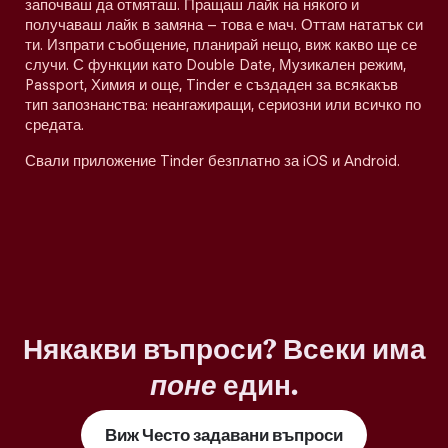
започваш да отмяташ. Пращаш лайк на някого и
получаваш лайк в замяна – това е мач. Оттам нататък си
ти. Изпрати съобщение, планирай нещо, виж какво ще се
случи. С функции като Double Date, Музикален режим,
Passport, Химия и още, Tinder е създаден за всякакъв
тип запознанства: неангажиращи, сериозни или всичко по
средата.
Свали приложение Tinder безплатно за iOS и Android.
Някакви въпроси? Всеки има
поне
един.
Виж Често задавани въпроси