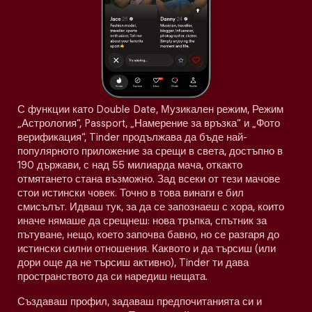
С функции като Double Date, Музикален режим, Режим
„Астрология“, Passport, „Намерение за връзка“ и „Фото
верификация“, Tinder продължава да бъде най-
популярното приложение за срещи в света, достъпно в
190 държави, с над 55 милиарда мача, откакто
отмятането стана възможно. Зад всеки от тези мачове
стои истински човек. Точно в това винаги е бил
смисълът. Идваш тук, за да се запознаеш с хора, които
иначе нямаше да срещнеш: нова тръпка, спътник за
пътуване, нещо, което започва бавно, но се разгаря до
истински силни отношения. Каквото и да търсиш (или
дори още да не търсиш активно), Tinder ти дава
пространството да си наредиш нещата.
Създаваш профил, задаваш предпочитанията си и