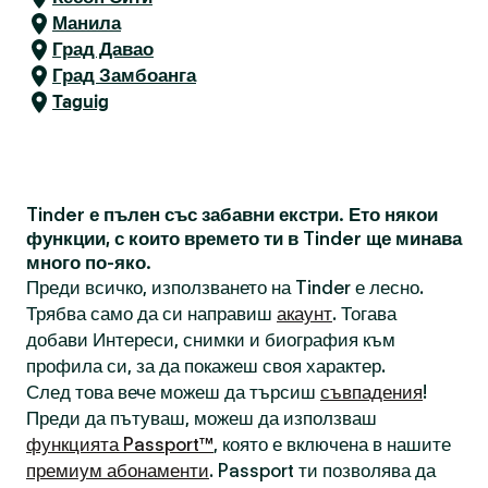
Манила
Град Давао
Град Замбоанга
Taguig
Tinder е пълен със забавни екстри. Ето някои
функции, с които времето ти в Tinder ще минава
много по-яко.
Преди всичко, използването на Tinder е лесно.
Трябва само да си направиш
акаунт
. Тогава
добави Интереси, снимки и биография към
профила си, за да покажеш своя характер.
След това вече можеш да търсиш
съвпадения
!
Преди да пътуваш, можеш да използваш
функцията Passport™
, която е включена в нашите
премиум абонаменти
. Passport ти позволява да