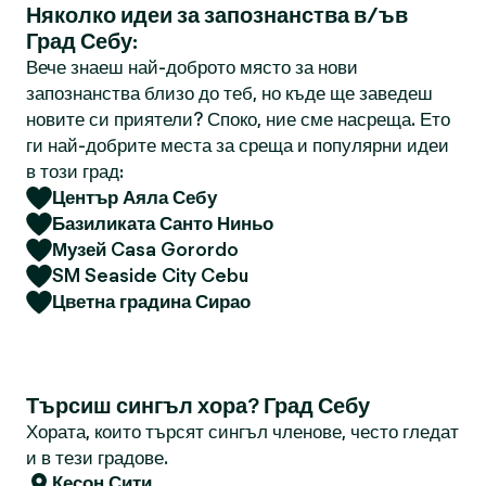
Няколко идеи за запознанства в/ъв
Град Себу:
Вече знаеш най-доброто място за нови
запознанства близо до теб, но къде ще заведеш
новите си приятели? Споко, ние сме насреща. Ето
ги най-добрите места за среща и популярни идеи
в този град:
Център Аяла Себу
Базиликата Санто Ниньо
Музей Casa Gorordo
SM Seaside City Cebu
Цветна градина Сирао
Търсиш сингъл хора? Град Себу
Хората, които търсят сингъл членове, често гледат
и в тези градове.
Кесон Сити