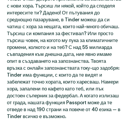
с нови хора. Търсиш ли някой, който да споделя
интересите ти? Дадено! От пътувания до
среднощно пазаруване, в Tinder можеш да си
чатиш с хора за нещата, които най-много обичаш.
Търсиш си компания за фестивал? Или просто
търсиш човек, на когото му пука за климатичните
промени, колкото и на теб? С над 55 милиарда
съвпадения към днешна дата, ние явно имаме
опит в създаването на запознанства. Твоята
връзка с онлайн запознанствата току-що задобря:
Tinder има функции, с които да те видят и
забележат точно хората, които харесваш. Намери
хора, запалени по кафето като теб, или пък
достоен съперник за федербал. А когато излизаш
от града, нашата функция Passport може да те
отведе в над 190 страни на повече от 40 езика — в
Tinder всичко е възможно.