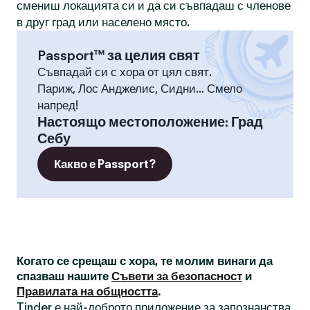
смениш локацията си и да си съвпадаш с членове
в друг град или населено място.
Passport™ за целия свят
Съвпадай си с хора от цял свят.
Париж, Лос Анджелис, Сидни... Смело
напред!
Настоящо местоположение
:
Град
Себу
Какво е Passport?
Когато се срещаш с хора, те молим винаги да
спазваш нашите
Съвети за безопасност
и
Правилата на общността
.
Tinder е най-доброто приложение за запознанства