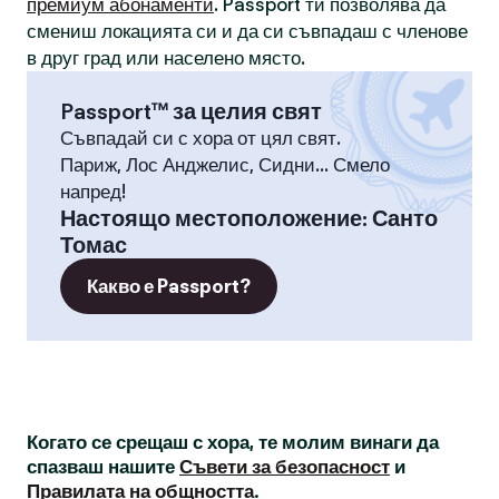
премиум абонаменти
. Passport ти позволява да
смениш локацията си и да си съвпадаш с членове
в друг град или населено място.
Passport™ за целия свят
Съвпадай си с хора от цял свят.
Париж, Лос Анджелис, Сидни... Смело
напред!
Настоящо местоположение
:
Санто
Томас
Какво е Passport?
Когато се срещаш с хора, те молим винаги да
спазваш нашите
Съвети за безопасност
и
Правилата на общността
.