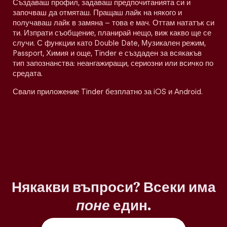
Създаваш профил, задаваш предпочитанията си и
започваш да отмяташ. Пращаш лайк на някого и
получаваш лайк в замяна – това е мач. Оттам нататък си
ти. Изпрати съобщение, планирай нещо, виж какво ще се
случи. С функции като Double Date, Музикален режим,
Passport, Химия и още, Tinder е създаден за всякакъв
тип запознанства: неангажиращи, сериозни или всичко по
средата.
Свали приложение Tinder безплатно за iOS и Android.
Някакви въпроси? Всеки има
поне
един.