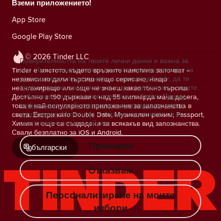
Вземи приложението!
App Store
Google Play Store
© 2026 Tinder LLC
Поверителността на твоите лични данни е важна за
нас. Ние и нашите партньори използваме тракери, за
Tinder е мястото, където връзките наистина започват –
да измерваме аудиторията на нашия уебсайт, да ти
независимо дали търсиш нещо сериозно, нещо
предоставяме предложения и да подобряваме своите
неангажиращо или още не знаеш какво точно търсиш.
собствени маркетингови операции в Tinder.
Повече
Достъпно в 190 държави с над 55 милиарда мача досега,
информация за бисквитките и доставчиците, които
това е най-популярното приложение за запознанства в
използваме.
Можеш да оттеглиш съгласието си по
света. Екстри като Double Date, Музикален режим, Passport,
всяко време от настройките.
Химия и още са създадени за всякакъв вид запознанства.
Свали безплатно за iOS и Android.
Приемам
български
Отказвам
Персонализиране на моите
избори