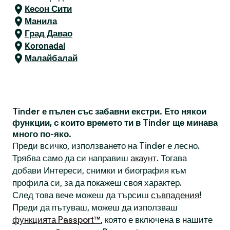
Кесон Сити
Манила
Град Давао
Koronadal
Малайбалай
Tinder е пълен със забавни екстри. Ето някои
функции, с които времето ти в Tinder ще минава
много по-яко.
Преди всичко, използването на Tinder е лесно.
Трябва само да си направиш
акаунт
. Тогава
добави Интереси, снимки и биография към
профила си, за да покажеш своя характер.
След това вече можеш да търсиш
съвпадения
!
Преди да пътуваш, можеш да използваш
функцията Passport™
, която е включена в нашите