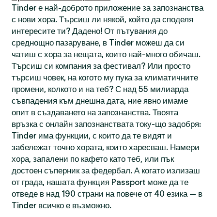
Tinder е най-доброто приложение за запознанства
с нови хора. Търсиш ли някой, който да споделя
интересите ти? Дадено! От пътувания до
среднощно пазаруване, в Tinder можеш да си
чатиш с хора за нещата, които най-много обичаш.
Търсиш си компания за фестивал? Или просто
търсиш човек, на когото му пука за климатичните
промени, колкото и на теб? С над 55 милиарда
съвпадения към днешна дата, ние явно имаме
опит в създаването на запознанства. Твоята
връзка с онлайн запознанствата току-що задобря:
Tinder има функции, с които да те видят и
забележат точно хората, които харесваш. Намери
хора, запалени по кафето като теб, или пък
достоен съперник за федербал. А когато излизаш
от града, нашата функция Passport може да те
отведе в над 190 страни на повече от 40 езика — в
Tinder всичко е възможно.