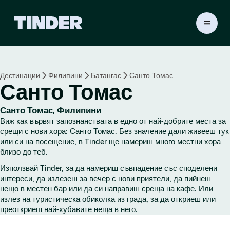
T
i
n
d
e
Дестинации
Филипини
Батангас
Санто Томас
r
Санто Томас
Н
а
ч
Санто Томас, Филипини
а
Виж как вървят запознанствата в едно от най-добрите места за
л
срещи с нови хора: Санто Томас. Без значение дали живееш тук
о
или си на посещение, в Tinder ще намериш много местни хора
близо до теб.
Използвай Tinder, за да намериш съвпадение със споделени
интереси, да излезеш за вечер с нови приятели, да пийнеш
нещо в местен бар или да си направиш среща на кафе. Или
излез на туристическа обиколка из града, за да откриеш или
преоткриеш най-хубавите неща в него.