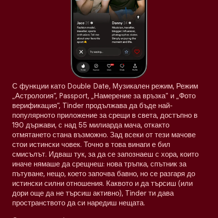
С функции като Double Date, Музикален режим, Режим
„Астрология“, Passport, „Намерение за връзка“ и „Фото
верификация“, Tinder продължава да бъде най-
популярното приложение за срещи в света, достъпно в
190 държави, с над 55 милиарда мача, откакто
отмятането стана възможно. Зад всеки от тези мачове
стои истински човек. Точно в това винаги е бил
смисълът. Идваш тук, за да се запознаеш с хора, които
иначе нямаше да срещнеш: нова тръпка, спътник за
пътуване, нещо, което започва бавно, но се разгаря до
истински силни отношения. Каквото и да търсиш (или
дори още да не търсиш активно), Tinder ти дава
пространството да си наредиш нещата.