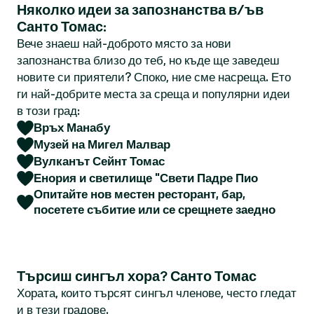
Няколко идеи за запознанства в/ъв
Санто Томас:
Вече знаеш най-доброто място за нови
запознанства близо до теб, но къде ще заведеш
новите си приятели? Споко, ние сме насреща. Ето
ги най-добрите места за среща и популярни идеи
в този град:
Връх Манабу
Музей на Мигел Малвар
Вулканът Сейнт Томас
Енория и светилище "Свети Падре Пио
Опитайте нов местен ресторант, бар,
посетете събитие или се срещнете заедно
Търсиш сингъл хора? Санто Томас
Хората, които търсят сингъл членове, често гледат
и в тези градове.