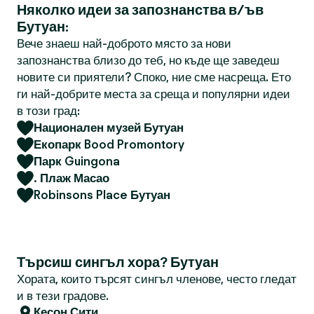
Няколко идеи за запознанства в/ъв
Бутуан:
Вече знаеш най-доброто място за нови
запознанства близо до теб, но къде ще заведеш
новите си приятели? Споко, ние сме насреща. Ето
ги най-добрите места за среща и популярни идеи
в този град:
Национален музей Бутуан
Екопарк Bood Promontory
Парк Guingona
. Плаж Масао
Robinsons Place Бутуан
Търсиш сингъл хора? Бутуан
Хората, които търсят сингъл членове, често гледат
и в тези градове.
Кесон Сити