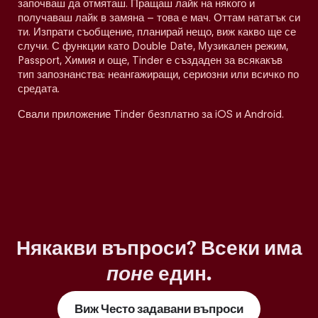
започваш да отмяташ. Пращаш лайк на някого и
получаваш лайк в замяна – това е мач. Оттам нататък си
ти. Изпрати съобщение, планирай нещо, виж какво ще се
случи. С функции като Double Date, Музикален режим,
Passport, Химия и още, Tinder е създаден за всякакъв
тип запознанства: неангажиращи, сериозни или всичко по
средата.
Свали приложение Tinder безплатно за iOS и Android.
Някакви въпроси? Всеки има
поне
един.
Виж Често задавани въпроси