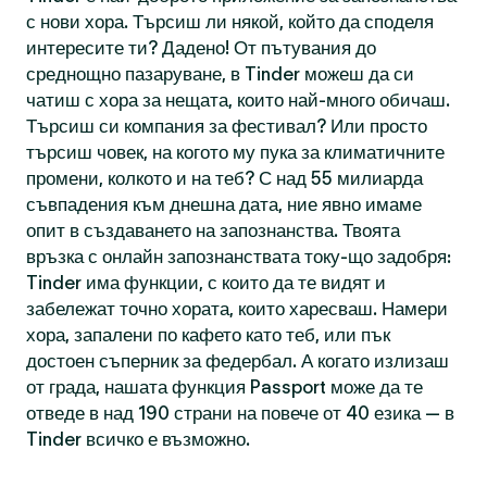
с нови хора. Търсиш ли някой, който да споделя
интересите ти? Дадено! От пътувания до
среднощно пазаруване, в Tinder можеш да си
чатиш с хора за нещата, които най-много обичаш.
Търсиш си компания за фестивал? Или просто
търсиш човек, на когото му пука за климатичните
промени, колкото и на теб? С над 55 милиарда
съвпадения към днешна дата, ние явно имаме
опит в създаването на запознанства. Твоята
връзка с онлайн запознанствата току-що задобря:
Tinder има функции, с които да те видят и
забележат точно хората, които харесваш. Намери
хора, запалени по кафето като теб, или пък
достоен съперник за федербал. А когато излизаш
от града, нашата функция Passport може да те
отведе в над 190 страни на повече от 40 езика — в
Tinder всичко е възможно.