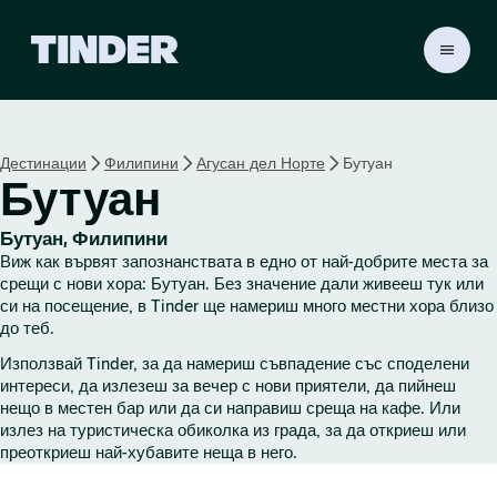
T
i
n
d
e
Дестинации
Филипини
Агусан дел Норте
Бутуан
r
Бутуан
Н
а
ч
Бутуан, Филипини
а
Виж как вървят запознанствата в едно от най-добрите места за
л
срещи с нови хора: Бутуан. Без значение дали живееш тук или
о
си на посещение, в Tinder ще намериш много местни хора близо
до теб.
Използвай Tinder, за да намериш съвпадение със споделени
интереси, да излезеш за вечер с нови приятели, да пийнеш
нещо в местен бар или да си направиш среща на кафе. Или
излез на туристическа обиколка из града, за да откриеш или
преоткриеш най-хубавите неща в него.