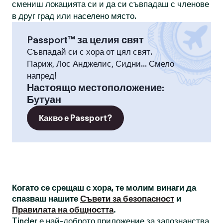
смениш локацията си и да си съвпадаш с членове
в друг град или населено място.
Passport™ за целия свят
Съвпадай си с хора от цял свят.
Париж, Лос Анджелис, Сидни... Смело
напред!
Настоящо местоположение
:
Бутуан
Какво е Passport?
Когато се срещаш с хора, те молим винаги да
спазваш нашите
Съвети за безопасност
и
Правилата на общността
.
Tinder е най-доброто приложение за запознанства