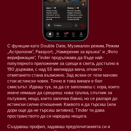
С функции като Double Date, Музикален режим, Режим
„Астрология“, Passport, „Намерение за връзка“ и „Фото
верификация“, Tinder продължава да бъде най-
популярното приложение за срещи в света, достъпно в
190 държави, с над 55 милиарда мача, откакто
отмятането стана възможно. Зад всеки от тези мачове
стои истински човек. Точно в това винаги е бил
смисълът. Идваш тук, за да се запознаеш с хора, които
иначе нямаше да срещнеш: нова тръпка, спътник за
пътуване, нещо, което започва бавно, но се разгаря до
истински силни отношения. Каквото и да търсиш (или
дори още да не търсиш активно), Tinder ти дава
пространството да си наредиш нещата.
Създаваш профил, задаваш предпочитанията си и