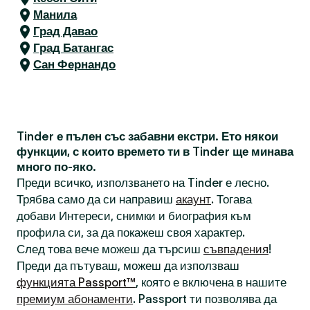
Манила
Град Давао
Град Батангас
Сан Фернандо
Tinder е пълен със забавни екстри. Ето някои
функции, с които времето ти в Tinder ще минава
много по-яко.
Преди всичко, използването на Tinder е лесно.
Трябва само да си направиш
акаунт
. Тогава
добави Интереси, снимки и биография към
профила си, за да покажеш своя характер.
След това вече можеш да търсиш
съвпадения
!
Преди да пътуваш, можеш да използваш
функцията Passport™
, която е включена в нашите
премиум абонаменти
. Passport ти позволява да