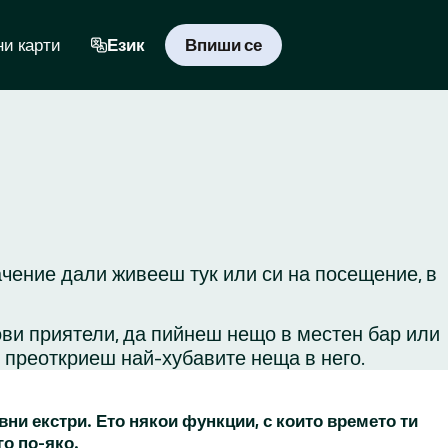
и карти
Език
Впиши се
ачение дали живееш тук или си на посещение, в
ови приятели, да пийнеш нещо в местен бар или
и преоткриеш най-хубавите неща в него.
вни екстри. Ето някои функции, с които времето ти
го по-яко.