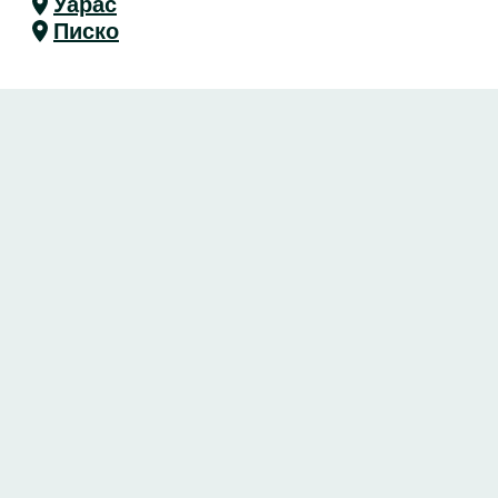
Уарас
Писко