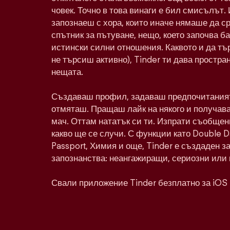
човек. Точно в това винаги е бил смисълът. 
запознаеш с хора, които иначе нямаше да с
спътник за пътуване, нещо, което започва ба
истински силни отношения. Каквото и да тъ
не търсиш активно), Tinder ти дава простра
нещата.
Създаваш профил, задаваш предпочитаният
отмяташ. Пращаш лайк на някого и получава
мач. Оттам нататък си ти. Изпрати съобщен
какво ще се случи. С функции като Double 
Passport, Химия и още, Tinder е създаден з
запознанства: неангажиращи, сериозни или 
Свали приложение Tinder безплатно за iOS 