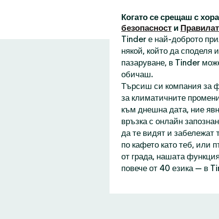
Когато се срещаш с хор
безопасност
и
Правилат
Tinder е най-доброто пр
някой, който да споделя
пазаруване, в Tinder мож
обичаш.
Търсиш си компания за ф
за климатичните промени
към днешна дата, ние явн
връзка с онлайн запознан
да те видят и забележат 
по кафето като теб, или 
от града, нашата функция
повече от 40 езика — в T