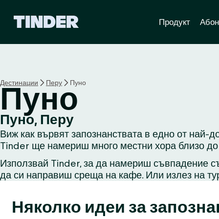
T
Продукт
Абон
i
n
d
e
r
Н
Дестинации
Перу
Пуно
Пуно
а
ч
а
Пуно, Перу
л
Виж как вървят запознанствата в едно от най-до
о
Tinder ще намериш много местни хора близо до 
Използвай Tinder, за да намериш съвпадение съ
да си направиш среща на кафе. Или излез на ту
Няколко идеи за запозна