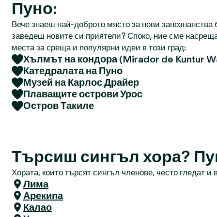
Пуно:
Вече знаеш най-доброто място за нови запознанства б
заведеш новите си приятели? Споко, ние сме насреща
места за среща и популярни идеи в този град:
Хълмът на кондора (Mirador de Kuntur Wa
Катедралата на Пуно
Музей на Карлос Драйер
Плаващите острови Урос
Остров Такиле
Търсиш сингъл хора? Пу
Хората, които търсят сингъл членове, често гледат и в
Лима
Арекипа
Калао