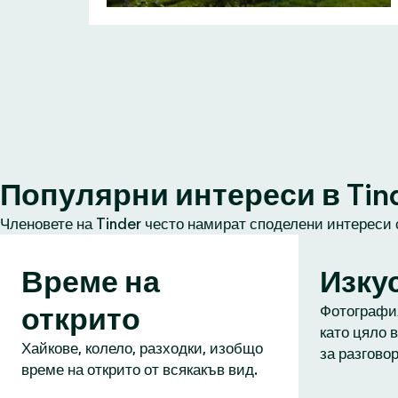
Популярни интереси в Tin
Членовете на Tinder често намират споделени интереси 
Време на
Изку
открито
Фотография
като цяло в
Хайкове, колело, разходки, изобщо
за разговор
време на открито от всякакъв вид.