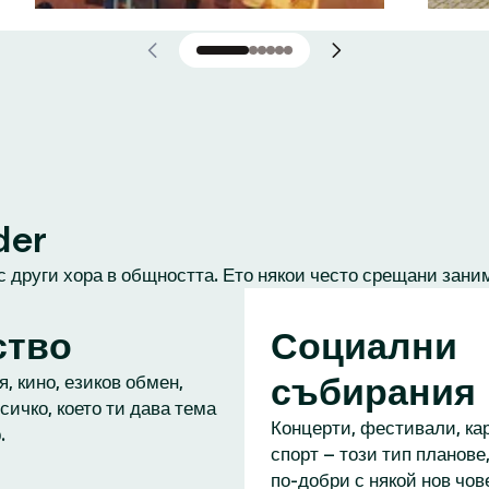
der
с други хора в общността. Ето някои често срещани зани
ство
Социални
събирания
, кино, езиков обмен,
сичко, което ти дава тема
Концерти, фестивали, кар
.
спорт – този тип планове,
по-добри с някой нов чове