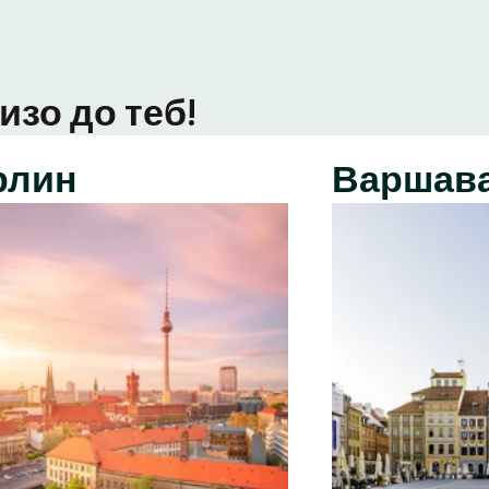
изо до теб!
рлин
Варшав