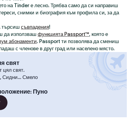
то на Tinder е лесно. Трябва само да си направиш
нтереси, снимки и биография към профила си, за да
а търсиш
съвпадения
!
ш да използваш
функцията Passport™
, която е
иум абонаменти
. Passport ти позволява да смениш
падаш с членове в друг град или населено място.
ия свят
т цял свят.
 Сидни... Смело
положение
:
Пуно
?