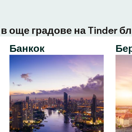
в още градове на Tinder бл
Банкок
Бе