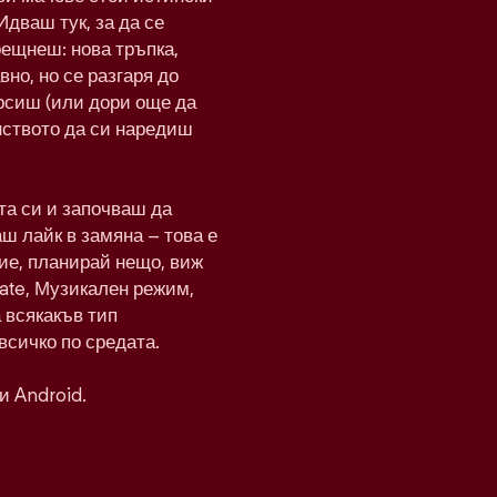
Идваш тук, за да се
рещнеш: нова тръпка,
вно, но се разгаря до
рсиш (или дори още да
нството да си наредиш
а си и започваш да
ш лайк в замяна – това е
ие, планирай нещо, виж
Date, Музикален режим,
а всякакъв тип
всичко по средата.
и Android.