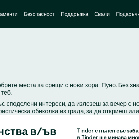
аменти
Безопасност
Поддръжка
Свали
Подаръчн
брите места за срещи с нови хора: Пуно. Без зн
теб.
с споделени интереси, да излезеш за вечер с н
ристическа обиколка из града, за да откриеш ил
нства в/ъв
Tinder е пълен със заба
в Tinder ще минава мно