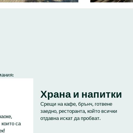
мания:
Храна и напитки
Срещи на кафе, брънч, готвене
заедно, ресторанта, който всички
аоке,
отдавна искат да пробват.
 които са
к!