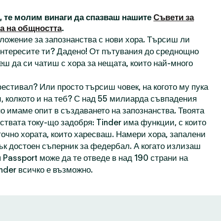
а, те молим винаги да спазваш нашите
Съвети за
а на общността
.
иложение за запознанства с нови хора. Търсиш ли
 интересите ти? Дадено! От пътувания до среднощно
еш да си чатиш с хора за нещата, които най-много
естивал? Или просто търсиш човек, на когото му пука
, колкото и на теб? С над 55 милиарда съвпадения
о имаме опит в създаването на запознанства. Твоята
ствата току-що задобря: Tinder има функции, с които
точно хората, които харесваш. Намери хора, запалени
пък достоен съперник за федербал. А когато излизаш
 Passport може да те отведе в над 190 страни на
inder всичко е възможно.