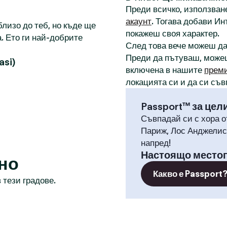
Преди всичко, използване
акаунт
. Тогава добави И
лизо до теб, но къде ще
покажеш своя характер.
. Ето ги най-добрите
След това вече можеш д
Преди да пътуваш, може
si)
включена в нашите
прем
локацията си и да си съв
Passport™ за цел
Съвпадай си с хора о
Париж, Лос Анджелис,
напред!
Настоящо место
но
Какво е Passport
 тези градове.