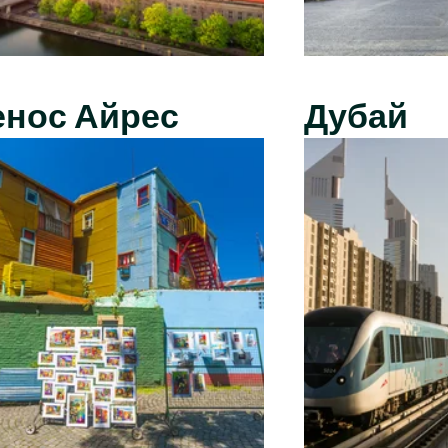
енос Айрес
Дубай