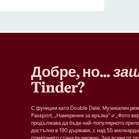
Добре, но...
за
Tinder?
С функции като Double Date, Музикален реж
Passport, „Намерение за връзка“ и „Фото ве
продължава да бъде най-популярното прило
достъпно в 190 държави, с над 55 милиарда 
отмятането стана възможно. Зад всеки от т