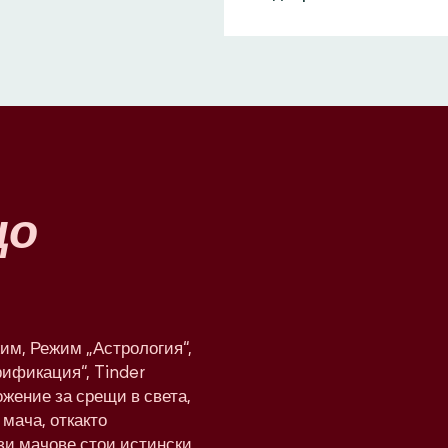
що
им, Режим „Астрология“,
рификация“, Tinder
жение за срещи в света,
мача, откакто
ези мачове стои истински