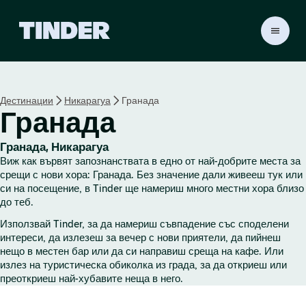
T
i
n
d
e
Дестинации
Никарагуа
Гранада
r
Гранада
Н
а
ч
Гранада, Никарагуа
а
Виж как вървят запознанствата в едно от най-добрите места за
л
срещи с нови хора: Гранада. Без значение дали живееш тук или
о
си на посещение, в Tinder ще намериш много местни хора близо
до теб.
Използвай Tinder, за да намериш съвпадение със споделени
интереси, да излезеш за вечер с нови приятели, да пийнеш
нещо в местен бар или да си направиш среща на кафе. Или
излез на туристическа обиколка из града, за да откриеш или
преоткриеш най-хубавите неща в него.