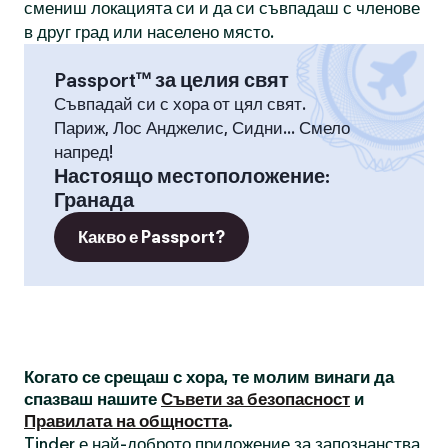
смениш локацията си и да си съвпадаш с членове
в друг град или населено място.
Passport™ за целия свят
Съвпадай си с хора от цял свят.
Париж, Лос Анджелис, Сидни... Смело
напред!
Настоящо местоположение
:
Гранада
Какво е Passport?
Когато се срещаш с хора, те молим винаги да
спазваш нашите
Съвети за безопасност
и
Правилата на общността
.
Tinder е най-доброто приложение за запознанства