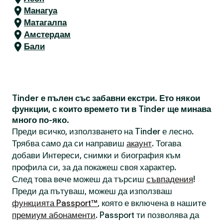
Манагуа
Матагалпа
Амстердам
Бали
Tinder е пълен със забавни екстри. Ето някои
функции, с които времето ти в Tinder ще минава
много по-яко.
Преди всичко, използването на Tinder е лесно.
Трябва само да си направиш
акаунт
. Тогава
добави Интереси, снимки и биография към
профила си, за да покажеш своя характер.
След това вече можеш да търсиш
съвпадения
!
Преди да пътуваш, можеш да използваш
функцията Passport™
, която е включена в нашите
премиум абонаменти
. Passport ти позволява да