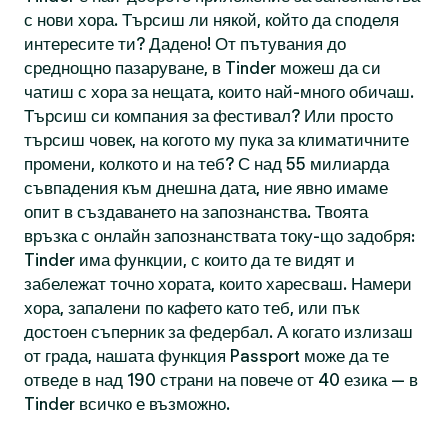
с нови хора. Търсиш ли някой, който да споделя
интересите ти? Дадено! От пътувания до
среднощно пазаруване, в Tinder можеш да си
чатиш с хора за нещата, които най-много обичаш.
Търсиш си компания за фестивал? Или просто
търсиш човек, на когото му пука за климатичните
промени, колкото и на теб? С над 55 милиарда
съвпадения към днешна дата, ние явно имаме
опит в създаването на запознанства. Твоята
връзка с онлайн запознанствата току-що задобря:
Tinder има функции, с които да те видят и
забележат точно хората, които харесваш. Намери
хора, запалени по кафето като теб, или пък
достоен съперник за федербал. А когато излизаш
от града, нашата функция Passport може да те
отведе в над 190 страни на повече от 40 езика — в
Tinder всичко е възможно.