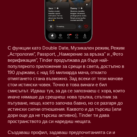
С функции като Double Date, Музикален режим, Режим
„Астрология“, Passport, „Намерение за връзка“ и „Фото
верификация“, Tinder продължава да бъде най-
популярното приложение за срещи в света, достъпно в
190 държави, с над 55 милиарда мача, откакто
отмятането стана възможно. Зад всеки от тези мачове
стои истински човек. Точно в това винаги е бил
смисълът. Идваш тук, за да се запознаеш с хора, които
иначе нямаше да срещнеш: нова тръпка, спътник за
пътуване, нещо, което започва бавно, но се разгаря до
истински силни отношения. Каквото и да търсиш (или
дори още да не търсиш активно), Tinder ти дава
пространството да си наредиш нещата.
Създаваш профил, задаваш предпочитанията си и