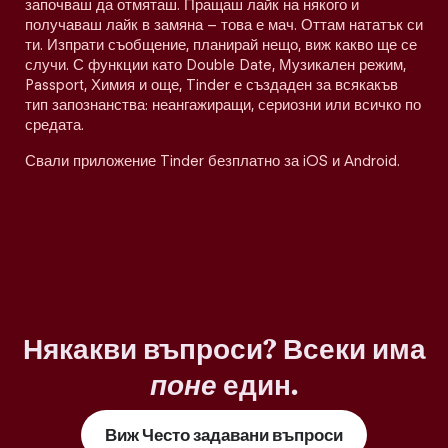
започваш да отмяташ. Пращаш лайк на някого и
получаваш лайк в замяна – това е мач. Оттам нататък си
ти. Изпрати съобщение, планирай нещо, виж какво ще се
случи. С функции като Double Date, Музикален режим,
Passport, Химия и още, Tinder е създаден за всякакъв
тип запознанства: неангажиращи, сериозни или всичко по
средата.
Свали приложение Tinder безплатно за iOS и Android.
Някакви въпроси? Всеки има
поне
един.
Виж Често задавани въпроси