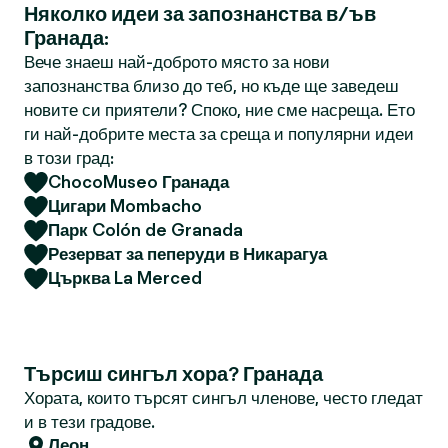
Няколко идеи за запознанства в/ъв
Гранада:
Вече знаеш най-доброто място за нови
запознанства близо до теб, но къде ще заведеш
новите си приятели? Споко, ние сме насреща. Ето
ги най-добрите места за среща и популярни идеи
в този град:
ChocoMuseo Гранада
Цигари Mombacho
Парк Colón de Granada
Резерват за пеперуди в Никарагуа
Църква La Merced
Търсиш сингъл хора? Гранада
Хората, които търсят сингъл членове, често гледат
и в тези градове.
Леон