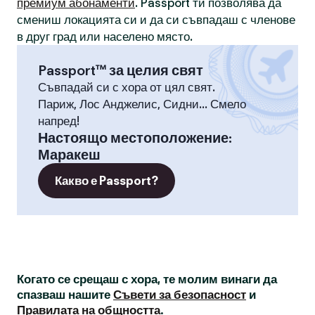
премиум абонаменти
. Passport ти позволява да
смениш локацията си и да си съвпадаш с членове
в друг град или населено място.
Passport™ за целия свят
Съвпадай си с хора от цял свят.
Париж, Лос Анджелис, Сидни... Смело
напред!
Настоящо местоположение
:
Маракеш
Какво е Passport?
Когато се срещаш с хора, те молим винаги да
спазваш нашите
Съвети за безопасност
и
Правилата на общността
.