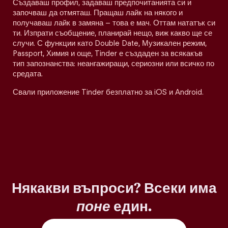
Създаваш профил, задаваш предпочитанията си и
започваш да отмяташ. Пращаш лайк на някого и
получаваш лайк в замяна – това е мач. Оттам нататък си
ти. Изпрати съобщение, планирай нещо, виж какво ще се
случи. С функции като Double Date, Музикален режим,
Passport, Химия и още, Tinder е създаден за всякакъв
тип запознанства: неангажиращи, сериозни или всичко по
средата.
Свали приложение Tinder безплатно за iOS и Android.
Някакви въпроси? Всеки има
поне
един.