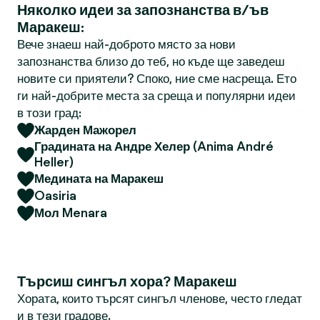
Няколко идеи за запознанства в/ъв
Маракеш:
Вече знаеш най-доброто място за нови
запознанства близо до теб, но къде ще заведеш
новите си приятели? Споко, ние сме насреща. Ето
ги най-добрите места за среща и популярни идеи
в този град:
Жарден Мажорел
Градината на Андре Хелер (Anima André
Heller)
Медината на Маракеш
Oasiria
Мол Menara
Търсиш сингъл хора? Маракеш
Хората, които търсят сингъл членове, често гледат
и в тези градове.