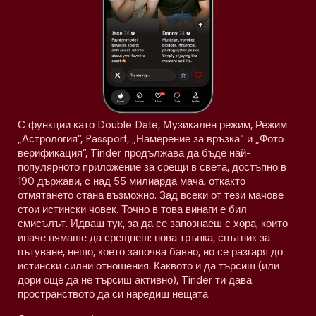
С функции като Double Date, Музикален режим, Режим
„Астрология“, Passport, „Намерение за връзка“ и „Фото
верификация“, Tinder продължава да бъде най-
популярното приложение за срещи в света, достъпно в
190 държави, с над 55 милиарда мача, откакто
отмятането стана възможно. Зад всеки от тези мачове
стои истински човек. Точно в това винаги е бил
смисълът. Идваш тук, за да се запознаеш с хора, които
иначе нямаше да срещнеш: нова тръпка, спътник за
пътуване, нещо, което започва бавно, но се разгаря до
истински силни отношения. Каквото и да търсиш (или
дори още да не търсиш активно), Tinder ти дава
пространството да си наредиш нещата.