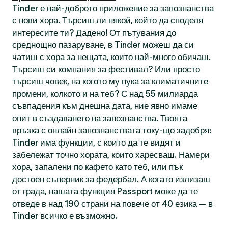
Tinder е най-доброто приложение за запознанства
с нови хора. Търсиш ли някой, който да споделя
интересите ти? Дадено! От пътувания до
среднощно пазаруване, в Tinder можеш да си
чатиш с хора за нещата, които най-много обичаш.
Търсиш си компания за фестивал? Или просто
търсиш човек, на когото му пука за климатичните
промени, колкото и на теб? С над 55 милиарда
съвпадения към днешна дата, ние явно имаме
опит в създаването на запознанства. Твоята
връзка с онлайн запознанствата току-що задобря:
Tinder има функции, с които да те видят и
забележат точно хората, които харесваш. Намери
хора, запалени по кафето като теб, или пък
достоен съперник за федербал. А когато излизаш
от града, нашата функция Passport може да те
отведе в над 190 страни на повече от 40 езика — в
Tinder всичко е възможно.