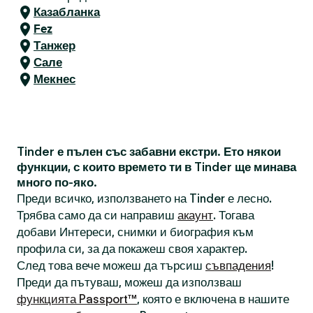
Казабланка
Fez
Танжер
Сале
Мекнес
Tinder е пълен със забавни екстри. Ето някои
функции, с които времето ти в Tinder ще минава
много по-яко.
Преди всичко, използването на Tinder е лесно.
Трябва само да си направиш
акаунт
. Тогава
добави Интереси, снимки и биография към
профила си, за да покажеш своя характер.
След това вече можеш да търсиш
съвпадения
!
Преди да пътуваш, можеш да използваш
функцията Passport™
, която е включена в нашите