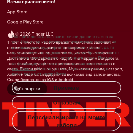
Вземи приложението!
App Store
Google Play Store
© 2026 Tinder LLC
Поверителността на твоите лични данни е важна за
нас. Ние и нашите партньори използваме тракери, за
Tinder е мястото, където връзките наистина започват –
да измерваме аудиторията на нашия уебсайт, да ти
независимо дали търсиш нещо сериозно, нещо
предоставяме предложения и да подобряваме своите
неангажиращо или още не знаеш какво точно търсиш.
собствени маркетингови операции в Tinder.
Повече
Достъпно в 190 държави с над 55 милиарда мача досега,
информация за бисквитките и доставчиците, които
това е най-популярното приложение за запознанства в
използваме.
Можеш да оттеглиш съгласието си по
света. Екстри като Double Date, Музикален режим, Passport,
всяко време от настройките.
Химия и още са създадени за всякакъв вид запознанства.
Свали безплатно за iOS и Android.
Приемам
български
Отказвам
Персонализиране на моите
избори