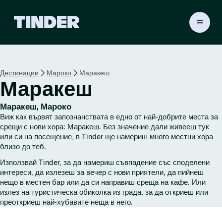
T
i
n
d
e
Дестинации
Мароко
Маракеш
r
Маракеш
Н
а
ч
Маракеш, Мароко
а
Виж как вървят запознанствата в едно от най-добрите места за
л
срещи с нови хора: Маракеш. Без значение дали живееш тук
о
или си на посещение, в Tinder ще намериш много местни хора
близо до теб.
Използвай Tinder, за да намериш съвпадение със споделени
интереси, да излезеш за вечер с нови приятели, да пийнеш
нещо в местен бар или да си направиш среща на кафе. Или
излез на туристическа обиколка из града, за да откриеш или
преоткриеш най-хубавите неща в него.