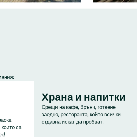
мания:
Храна и напитки
Срещи на кафе, брънч, готвене
заедно, ресторанта, който всички
аоке,
отдавна искат да пробват.
 които са
к!