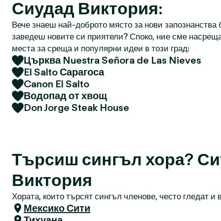
Сиудад Виктория:
Вече знаеш най-доброто място за нови запознанства б
заведеш новите си приятели? Споко, ние сме насреща
места за среща и популярни идеи в този град:
Църква Nuestra Señora de Las Nieves
El Salto Сарагоса
Canon El Salto
Водопад от хвощ
Don Jorge Steak House
Търсиш сингъл хора? С
Виктория
Хората, които търсят сингъл членове, често гледат и в
Мексико Сити
Тихуана