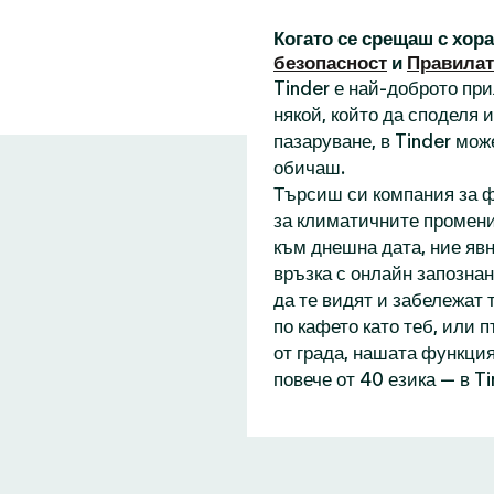
Когато се срещаш с хор
безопасност
и
Правилат
Tinder е най-доброто пр
някой, който да споделя
пазаруване, в Tinder мож
обичаш.
Търсиш си компания за ф
за климатичните промени
към днешна дата, ние явн
връзка с онлайн запознан
да те видят и забележат 
по кафето като теб, или 
от града, нашата функция
повече от 40 езика — в T