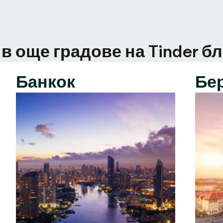
в още градове на Tinder бл
Банкок
Бе