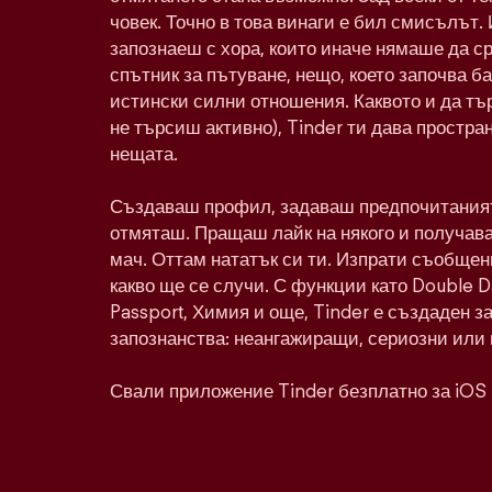
човек. Точно в това винаги е бил смисълът. 
запознаеш с хора, които иначе нямаше да с
спътник за пътуване, нещо, което започва ба
истински силни отношения. Каквото и да тъ
не търсиш активно), Tinder ти дава простра
нещата.
Създаваш профил, задаваш предпочитаният
отмяташ. Пращаш лайк на някого и получава
мач. Оттам нататък си ти. Изпрати съобщен
какво ще се случи. С функции като Double 
Passport, Химия и още, Tinder е създаден з
запознанства: неангажиращи, сериозни или 
Свали приложение Tinder безплатно за iOS 