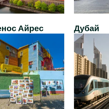
енос Айрес
Дубай