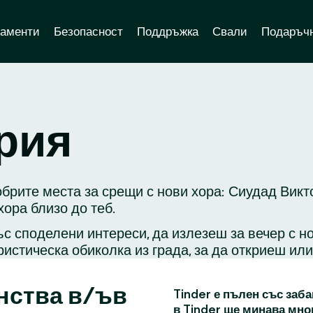
аменти
Безопасност
Поддръжка
Свали
Подаръчн
рия
обрите места за срещи с нови хора: Сиудад Викт
ора близо до теб.
с споделени интереси, да излезеш за вечер с н
ристическа обиколка из града, за да откриеш ил
нства в/ъв
Tinder е пълен със заба
в Tinder ще минава мно