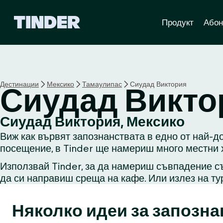
T
Продукт
Абон
i
n
d
e
r
Н
Дестинации
Мексико
Тамаулипас
Сиудад Виктория
Сиудад Викто
а
ч
а
Сиудад Виктория, Мексико
л
Виж как вървят запознанствата в едно от най-д
о
посещение, в Tinder ще намериш много местни х
Използвай Tinder, за да намериш съвпадение съ
да си направиш среща на кафе. Или излез на ту
Няколко идеи за запозна