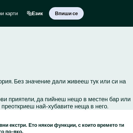
и карти
Език
Впиши се
ория. Без значение дали живееш тук или си на
ови приятели, да пийнеш нещо в местен бар или
и преоткриеш най-хубавите неща в него.
вни екстри. Ето някои функции, с които времето ти
го по-яко.