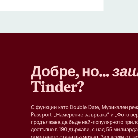
Добре, но...
за
Tinder?
С функции като Double Date, Музикален реж
Passport, „Намерение за връзка“ и „Фото ве
продължава да бъде най-популярното прило
достъпно в 190 държави, с над 55 милиарда 
отмятането стана възможно. Зад всеки от т