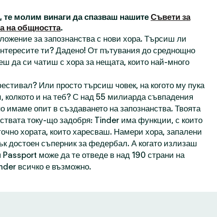
а, те молим винаги да спазваш нашите
Съвети за
а на общността
.
иложение за запознанства с нови хора. Търсиш ли
 интересите ти? Дадено! От пътувания до среднощно
еш да си чатиш с хора за нещата, които най-много
естивал? Или просто търсиш човек, на когото му пука
, колкото и на теб? С над 55 милиарда съвпадения
о имаме опит в създаването на запознанства. Твоята
ствата току-що задобря: Tinder има функции, с които
точно хората, които харесваш. Намери хора, запалени
пък достоен съперник за федербал. А когато излизаш
 Passport може да те отведе в над 190 страни на
inder всичко е възможно.