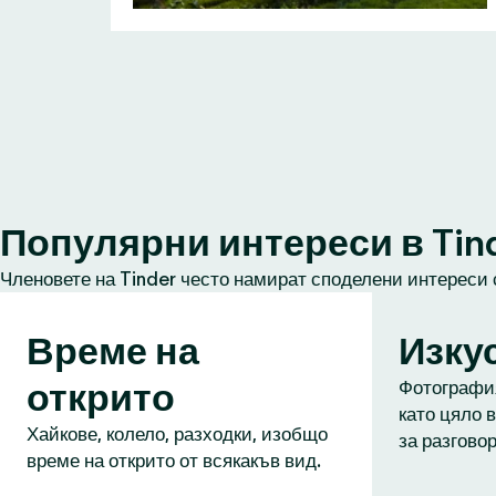
Популярни интереси в Tin
Членовете на Tinder често намират споделени интереси 
Време на
Изку
открито
Фотография
като цяло в
Хайкове, колело, разходки, изобщо
за разговор
време на открито от всякакъв вид.