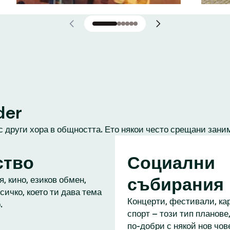
der
с други хора в общността. Ето някои често срещани зани
ство
Социални
събирания
, кино, езиков обмен,
сичко, което ти дава тема
Концерти, фестивали, кар
.
спорт – този тип планове,
по-добри с някой нов чове