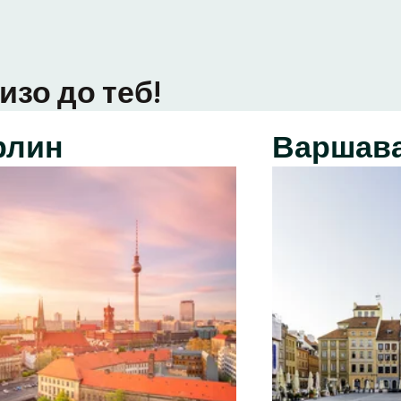
изо до теб!
рлин
Варшав