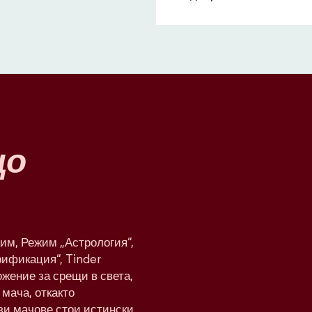
що
им, Режим „Астрология“,
рификация“, Tinder
жение за срещи в света,
мача, откакто
ези мачове стои истински