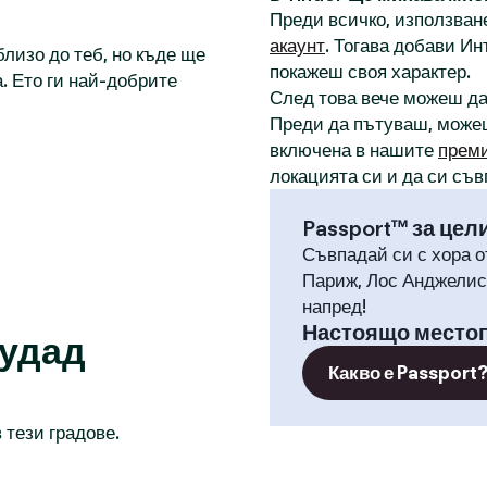
Преди всичко, използване
акаунт
. Тогава добави И
лизо до теб, но къде ще
покажеш своя характер.
. Ето ги най-добрите
След това вече можеш д
Преди да пътуваш, може
включена в нашите
прем
локацията си и да си съв
Passport™ за цел
Съвпадай си с хора о
Париж, Лос Анджелис,
напред!
Настоящо место
иудад
Какво е Passport
 тези градове.