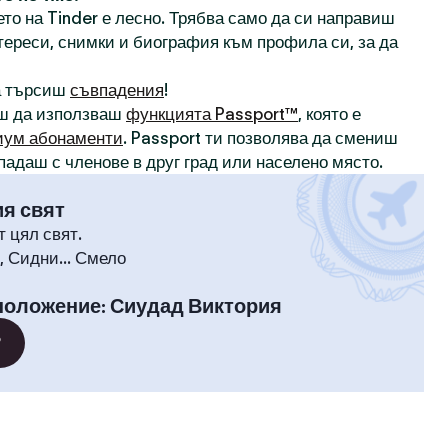
то на Tinder е лесно. Трябва само да си направиш
нтереси, снимки и биография към профила си, за да
а търсиш
съвпадения
!
ш да използваш
функцията Passport™
, която е
иум абонаменти
. Passport ти позволява да смениш
падаш с членове в друг град или населено място.
ия свят
т цял свят.
 Сидни... Смело
положение
:
Сиудад Виктория
?