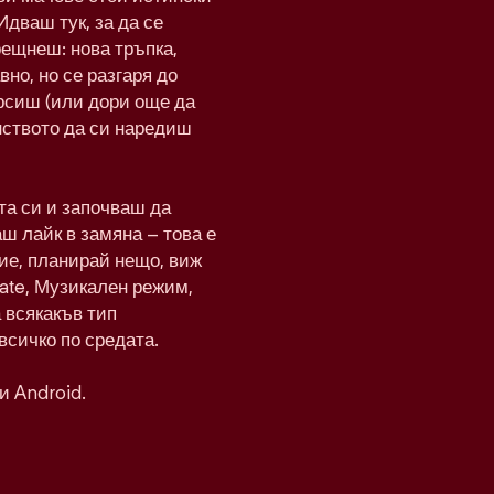
Идваш тук, за да се
рещнеш: нова тръпка,
вно, но се разгаря до
рсиш (или дори още да
нството да си наредиш
а си и започваш да
ш лайк в замяна – това е
ие, планирай нещо, виж
Date, Музикален режим,
а всякакъв тип
всичко по средата.
и Android.