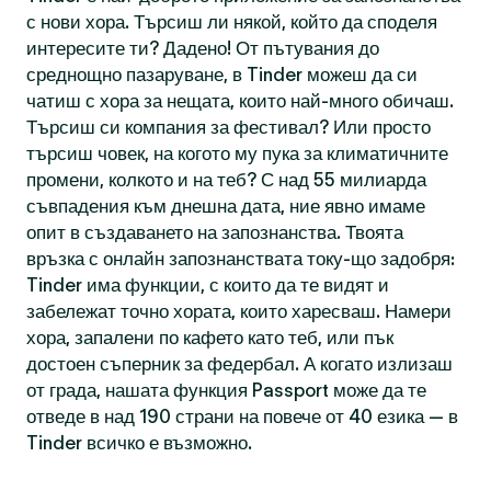
с нови хора. Търсиш ли някой, който да споделя
интересите ти? Дадено! От пътувания до
среднощно пазаруване, в Tinder можеш да си
чатиш с хора за нещата, които най-много обичаш.
Търсиш си компания за фестивал? Или просто
търсиш човек, на когото му пука за климатичните
промени, колкото и на теб? С над 55 милиарда
съвпадения към днешна дата, ние явно имаме
опит в създаването на запознанства. Твоята
връзка с онлайн запознанствата току-що задобря:
Tinder има функции, с които да те видят и
забележат точно хората, които харесваш. Намери
хора, запалени по кафето като теб, или пък
достоен съперник за федербал. А когато излизаш
от града, нашата функция Passport може да те
отведе в над 190 страни на повече от 40 езика — в
Tinder всичко е възможно.