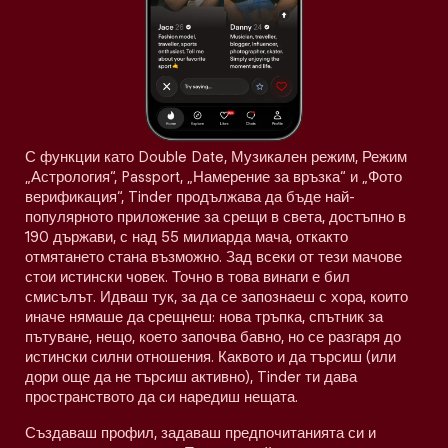
С функции като Double Date, Музикален режим, Режим
„Астрология“, Passport, „Намерение за връзка“ и „Фото
верификация“, Tinder продължава да бъде най-
популярното приложение за срещи в света, достъпно в
190 държави, с над 55 милиарда мача, откакто
отмятането стана възможно. Зад всеки от тези мачове
стои истински човек. Точно в това винаги е бил
смисълът. Идваш тук, за да се запознаеш с хора, които
иначе нямаше да срещнеш: нова тръпка, спътник за
пътуване, нещо, което започва бавно, но се разгаря до
истински силни отношения. Каквото и да търсиш (или
дори още да не търсиш активно), Tinder ти дава
пространството да си наредиш нещата.
Създаваш профил, задаваш предпочитанията си и