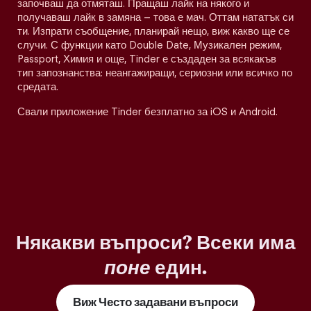
започваш да отмяташ. Пращаш лайк на някого и
получаваш лайк в замяна – това е мач. Оттам нататък си
ти. Изпрати съобщение, планирай нещо, виж какво ще се
случи. С функции като Double Date, Музикален режим,
Passport, Химия и още, Tinder е създаден за всякакъв
тип запознанства: неангажиращи, сериозни или всичко по
средата.
Свали приложение Tinder безплатно за iOS и Android.
Някакви въпроси? Всеки има
поне
един.
Виж Често задавани въпроси