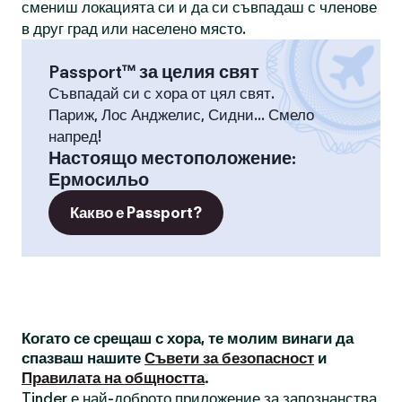
смениш локацията си и да си съвпадаш с членове
в друг град или населено място.
Passport™ за целия свят
Съвпадай си с хора от цял свят.
Париж, Лос Анджелис, Сидни... Смело
напред!
Настоящо местоположение
:
Ермосильо
Какво е Passport?
Когато се срещаш с хора, те молим винаги да
спазваш нашите
Съвети за безопасност
и
Правилата на общността
.
Tinder е най-доброто приложение за запознанства