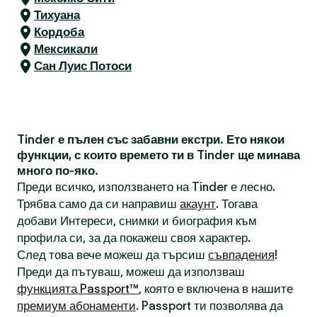
Тихуана
Кордоба
Мексикали
Сан Луис Потоси
Tinder е пълен със забавни екстри. Ето някои
функции, с които времето ти в Tinder ще минава
много по-яко.
Преди всичко, използването на Tinder е лесно.
Трябва само да си направиш
акаунт
. Тогава
добави Интереси, снимки и биография към
профила си, за да покажеш своя характер.
След това вече можеш да търсиш
съвпадения
!
Преди да пътуваш, можеш да използваш
функцията Passport™
, която е включена в нашите
премиум абонаменти
. Passport ти позволява да