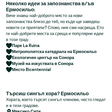
Няколко идеи за запознанства в/ъв
Ермосильо:
Вече знаеш най-доброто място за нови
запознанства близо до теб, но къде ще заведеш
новите си приятели? Споко, ние сме насреща. Ето
ги най-добрите места за среща и популярни идеи
в този град:
Парк La Ruina
Митрополитска катедрала на Ермосильо
Екологичен център на Сонора
Музей на изкуствата в Сонора
Място Bicentennial
Търсиш сингъл хора? Ермосильо
Хората, които търсят сингъл членове, често гледат
и в тези градове.
Мексико Сити