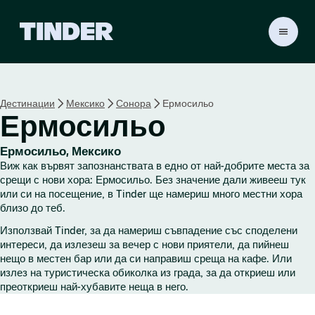
T
i
n
d
e
Дестинации
Мексико
Сонора
Ермосильо
r
Ермосильо
Н
а
ч
Ермосильо, Мексико
а
Виж как вървят запознанствата в едно от най-добрите места за
л
срещи с нови хора: Ермосильо. Без значение дали живееш тук
о
или си на посещение, в Tinder ще намериш много местни хора
близо до теб.
Използвай Tinder, за да намериш съвпадение със споделени
интереси, да излезеш за вечер с нови приятели, да пийнеш
нещо в местен бар или да си направиш среща на кафе. Или
излез на туристическа обиколка из града, за да откриеш или
преоткриеш най-хубавите неща в него.