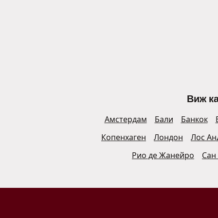
Виж ка
Амстердам
Бали
Банкок
Копенхаген
Лондон
Лос Ан
Рио де Жанейро
Сан