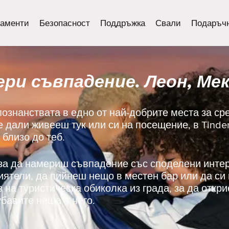
аменти
Безопасност
Поддръжка
Свали
Подаръчн
ри съвпадение. Леон, Ме
познанствата в едно от най-добрите места за ср
е дали живееш тук или си на посещение, в Tind
 близо до теб.
 за да намериш съвпадение със споделени инте
риятели, да пийнеш нещо в местен бар или да с
з на туристическа обиколка из града, за да откр
бавите неща в него.