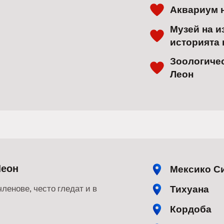
Аквариум 
Музей на и
историята 
Зоологичес
Леон
Леон
Мексико С
Тихуана
членове, често гледат и в
Кордоба