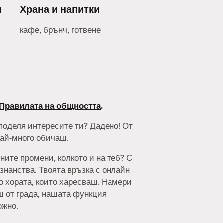
я
Храна и напитки
кафе, брънч, готвене
Правилата на общността
.
споделя интересите ти? Дадено! От
най-много обичаш.
ните промени, колкото и на теб? С
знанства. Твоята връзка с онлайн
но хората, които харесваш. Намери
аш от града, нашата функция
ожно.