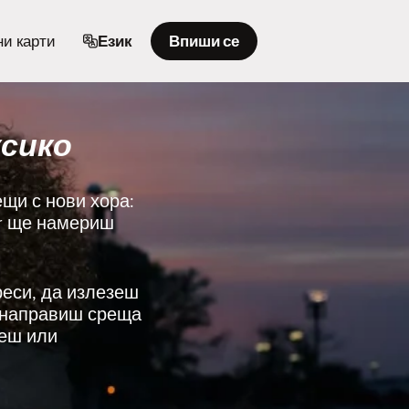
и карти
Език
Впиши се
ксико
ещи с нови хора:
er ще намериш
реси, да излезеш
и направиш среща
иеш или