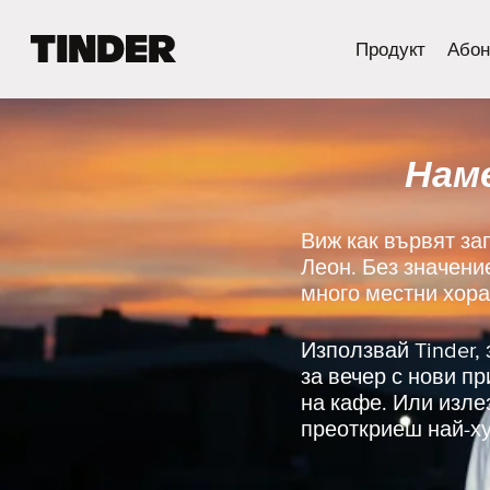
T
Продукт
Абон
i
n
d
e
Наме
r
Н
а
ч
Виж как вървят за
а
Леон. Без значени
л
много местни хора
о
Използвай Tinder,
за вечер с нови п
на кафе. Или изле
преоткриеш най-ху