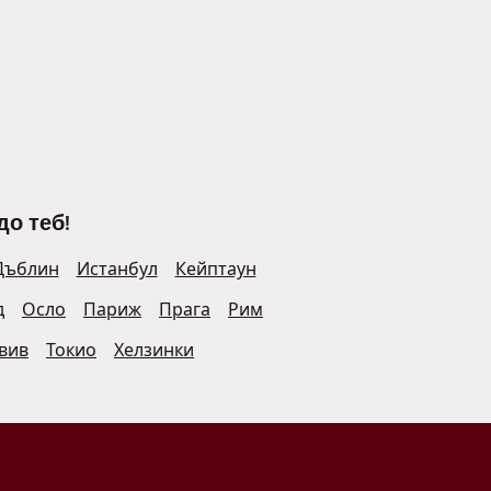
до теб!
Дъблин
Истанбул
Кейптаун
д
Осло
Париж
Прага
Рим
Авив
Токио
Хелзинки