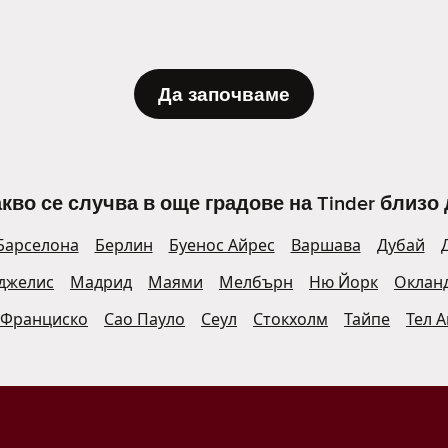
Да започваме
кво се случва в още градове на Tinder близо 
Барселона
Берлин
Буенос Айрес
Варшава
Дубай
джелис
Мадрид
Маями
Мелбърн
Ню Йорк
Оклан
 Франциско
Сао Пауло
Сеул
Стокхолм
Тайпе
Тел 