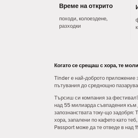
Време на открито
походи, колоездене,
разходки
Когато се срещаш с хора, те мо
Tinder е най-доброто приложение з
пътувания до среднощно пазаруван
Търсиш си компания за фестивал? 
над 55 милиарда съвпадения към д
запознанствата току-що задобря: T
хора, запалени по кафето като теб
Passport може да те отведе в над 1