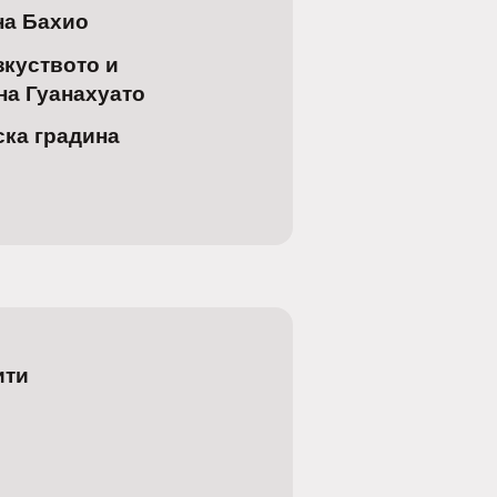
на Бахио
зкуството и
на Гуанахуато
ка градина
ити