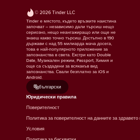
© 2026 Tinder LLC
Tinder е мястото, където връзките наистина
започват – независимо дали търсиш нещо
сериозно, нещо неангажиращо или още не
знаеш какво точно търсиш. Достъпно в 190
държави с над 55 милиарда мача досега,
това е най-популярното приложение за
запознанства в света. Екстри като Double
Date, Музикален режим, Passport, Химия и
още са създадени за всякакъв вид
запознанства. Свали безплатно за iOS и
Android.
български
Юридически правила
Поверителност
Политика за поверителност на данните за здравето
Условия
Политика за бисквитки