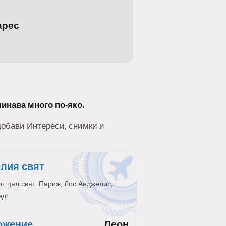
арес
минава много по-яко.
 добави Интереси, снимки и
елия свят
от цял свят. Париж, Лос Анджелис,
ед!
ожение
Леон