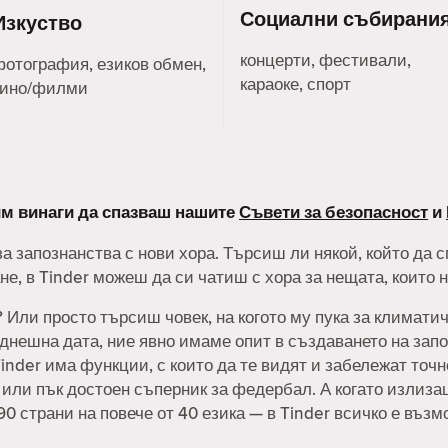
Социални събирани
Изкуство
концерти, фестивали,
фотография, езиков обмен,
караоке, спорт
кино/филми
лим винаги да спазваш нашите
Съвети за безопасност
и
а запознанства с нови хора. Търсиш ли някой, който да 
е, в Tinder можеш да си чатиш с хора за нещата, които 
Или просто търсиш човек, на когото му пука за климатич
нешна дата, ние явно имаме опит в създаването на запо
inder има функции, с които да те видят и забележат точ
, или пък достоен съперник за федербал. А когато излиз
90 страни на повече от 40 езика — в Tinder всичко е възм