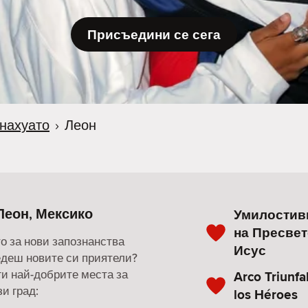
Присъедини се сега
нахуато
›
Леон
Леон, Мексико
Умилостив
на Пресвет
о за нови запознанства
Исус
ведеш новите си приятели?
ги най-добрите места за
Arco Triunfa
и град:
los Héroes