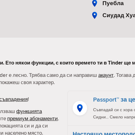
Пуебла
Сиудад Ху
и. Ето някои функции, с които времето ти в Tinder ще 
nder е лесно. Трябва само да си направиш
акаунт
. Тогава
покажеш своя характер.
Passport™ за ц
съвпадения
!
Съвпадай си с хора 
олзваш
функцията
Сидни... Смело напр
ите
премиум абонаменти
.
локацията си и да си
ли населено място.
Настоящо местопол