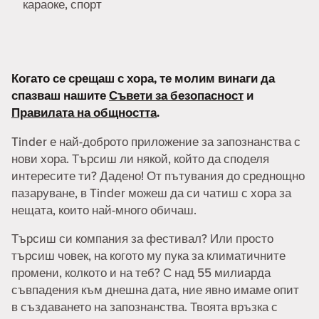
караоке, спорт
Когато се срещаш с хора, те молим винаги да
спазваш нашите
Съвети за безопасност
и
Правилата на общността
.
Tinder е най-доброто приложение за запознанства с
нови хора. Търсиш ли някой, който да споделя
интересите ти? Дадено! От пътувания до среднощно
пазаруване, в Tinder можеш да си чатиш с хора за
нещата, които най-много обичаш.
Търсиш си компания за фестивал? Или просто
търсиш човек, на когото му пука за климатичните
промени, колкото и на теб? С над 55 милиарда
съвпадения към днешна дата, ние явно имаме опит
в създаването на запознанства. Твоята връзка с