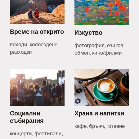
Време на открито
Изкуство
походи, колоездене,
фотография, езиков
разходки
обмен, кино/филми
Социални
Храна и напитки
събирания
кафе, брънч, готвене
концерти, фестивали,