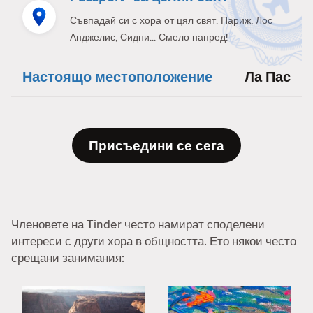
Съвпадай си с хора от цял свят. Париж, Лос
Анджелис, Сидни... Смело напред!
Настоящо местоположение
Ла Пас
Присъедини се сега
Членовете на Tinder често намират споделени
интереси с други хора в общността. Ето някои често
срещани занимания: