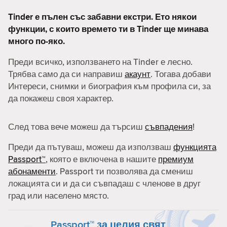
Tinder е пълен със забавни екстри. Ето някои
функции, с които времето ти в Tinder ще минава
много по-яко.
Преди всичко, използването на Tinder е лесно.
Трябва само да си направиш
акаунт
. Тогава добави
Интереси, снимки и биография към профила си, за
да покажеш своя характер.
След това вече можеш да търсиш
съвпадения
!
Преди да пътуваш, можеш да използваш
функцията
Passport™
, която е включена в нашите
премиум
абонаменти
. Passport ти позволява да смениш
локацията си и да си съвпадаш с членове в друг
град или населено място.
Passport™ за целия свят