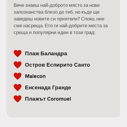
Вече знаеш най-доброто място за нови
запознанства близо до теб, но къде ще
заведеш новите си приятели? Споко, ние
сме насреща. Ето ги най-добрите места за
среща и популярни идеи в този град:
Плаж Баландра
Остров Еспирито Санто
Malecon
Енсенада Гранде
Плажът Coromuel