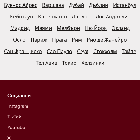
Буенос Айрес
Варшава
Дубай
Дъблин
Истанбул
Кейптаун
Копенхаген
Лондон
Лос Анджелис
Мадрид
Маями
Мелбърн
Ню Йорк
Окланд
Осло
Париж
Прага
Рим
Рио де Жанейро
Сан Франциско
Сао Пауло
Сеул
Стокхолм
Тайпе
Тел Авив
Токио
Хелзинки
Социални
Instagram
TikTok
YouTube
X