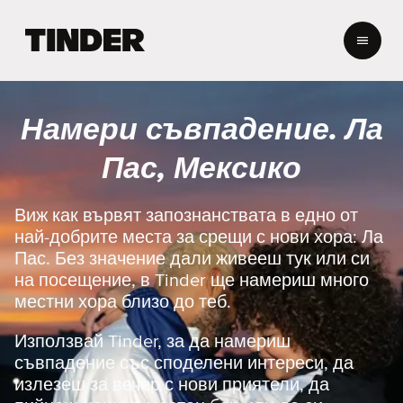
T
i
n
d
e
Намери съвпадение. Ла
r
Н
Пас, Мексико
а
ч
а
Виж как вървят запознанствата в едно от
л
най-добрите места за срещи с нови хора: Ла
о
Пас. Без значение дали живееш тук или си
на посещение, в Tinder ще намериш много
местни хора близо до теб.
Използвай Tinder, за да намериш
съвпадение със споделени интереси, да
излезеш за вечер с нови приятели, да