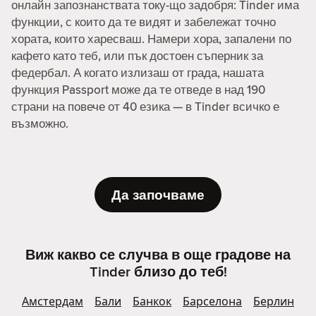
онлайн запознанствата току-що задобря: Tinder има
функции, с които да те видят и забележат точно
хората, които харесваш. Намери хора, запалени по
кафето като теб, или пък достоен съперник за
федербал. А когато излизаш от града, нашата
функция Passport може да те отведе в над 190
страни на повече от 40 езика — в Tinder всичко е
възможно.
Да започваме
Виж какво се случва в още градове на
Tinder близо до теб!
Амстердам
Бали
Банкок
Барселона
Берлин