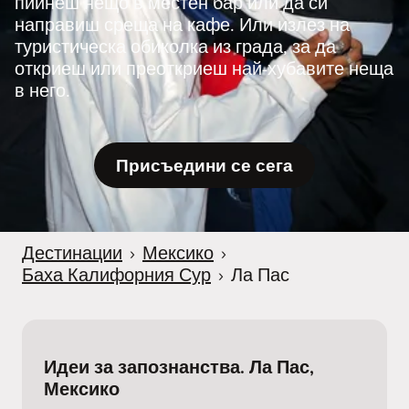
пийнеш нещо в местен бар или да си
направиш среща на кафе. Или излез на
туристическа обиколка из града, за да
откриеш или преоткриеш най-хубавите неща
в него.
Присъедини се сега
Дестинации
›
Мексико
›
Баха Калифорния Сур
›
Ла Пас
Идеи за запознанства. Ла Пас,
Мексико