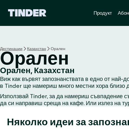
T
Продукт
Абон
i
n
d
e
r
Н
Дестинации
Казахстан
Орален
Орален
а
ч
а
Орален, Казахстан
л
Виж как вървят запознанствата в едно от най-д
о
в Tinder ще намериш много местни хора близо д
Използвай Tinder, за да намериш съвпадение съ
да си направиш среща на кафе. Или излез на ту
Няколко идеи за запозна