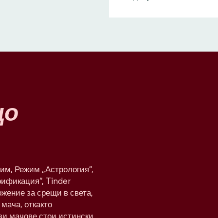
що
им, Режим „Астрология“,
рификация“, Tinder
жение за срещи в света,
мача, откакто
ези мачове стои истински