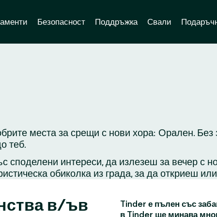
аменти
Безопасност
Поддръжка
Свали
Подаръчн
обрите места за срещи с нови хора: Орален. Без
о теб.
с споделени интереси, да излезеш за вечер с н
ристическа обиколка из града, за да откриеш ил
нства в/ъв
Tinder е пълен със заба
в Tinder ще минава мно