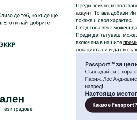
Преди всичко, използване
акаунт
. Тогава добави И
лизо до теб, но къде ще
покажеш своя характер.
. Ето ги най-добрите
След това вече можеш д
Преди да пътуваш, може
включена в нашите
прем
 GKKP
локацията си и да си съв
Passport™ за цел
Съвпадай си с хора о
Париж, Лос Анджелис,
напред!
Настоящо место
рален
Какво е Passport
 тези градове.