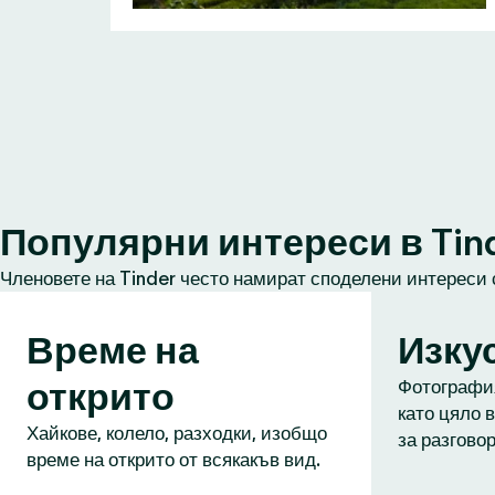
Популярни интереси в Tin
Членовете на Tinder често намират споделени интереси 
Време на
Изку
открито
Фотография
като цяло в
Хайкове, колело, разходки, изобщо
за разговор
време на открито от всякакъв вид.