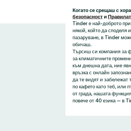
Когато се срещаш с хор
безопасност
и
Правилат
Tinder е най-доброто пр
някой, който да споделя
пазаруване, в Tinder мож
обичаш.
Търсиш си компания за ф
за климатичните промени
към днешна дата, ние явн
връзка с онлайн запознан
да те видят и забележат 
по кафето като теб, или 
от града, нашата функция
повече от 40 езика — в T