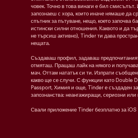
човек. Точно в това винаги е бил смисълът. 
запознаеш с хора, които иначе нямаше да с
спътник за пътуване, нещо, което започва ба
истински силни отношения. Каквото и да тъ
не търсиш активно), Tinder ти дава простра
нещата.
Създаваш профил, задаваш предпочитаният
отмяташ. Пращаш лайк на някого и получава
мач. Оттам нататък си ти. Изпрати съобщен
какво ще се случи. С функции като Double 
Passport, Химия и още, Tinder е създаден з
запознанства: неангажиращи, сериозни или 
Свали приложение Tinder безплатно за iOS 