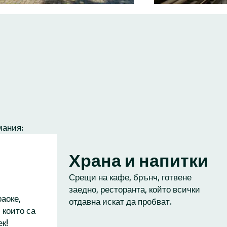
мания:
Храна и напитки
Срещи на кафе, брънч, готвене
заедно, ресторанта, който всички
аоке,
отдавна искат да пробват.
 които са
к!