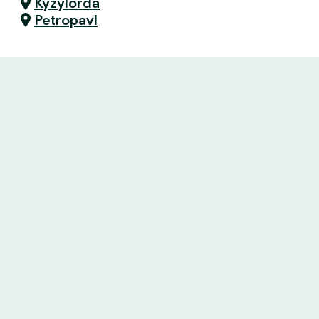
Kyzylorda
Petropavl