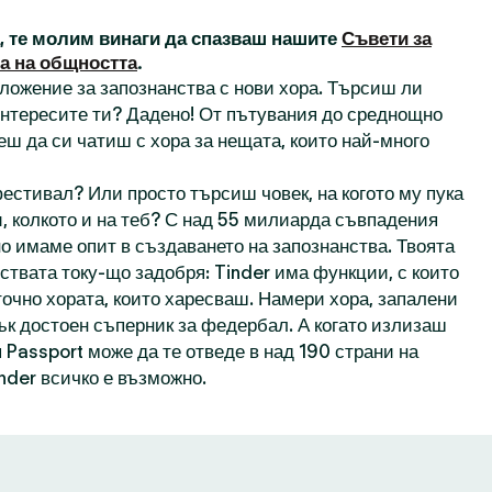
а, те молим винаги да спазваш нашите
Съвети за
а на общността
.
иложение за запознанства с нови хора. Търсиш ли
 интересите ти? Дадено! От пътувания до среднощно
еш да си чатиш с хора за нещата, които най-много
естивал? Или просто търсиш човек, на когото му пука
, колкото и на теб? С над 55 милиарда съвпадения
о имаме опит в създаването на запознанства. Твоята
ствата току-що задобря: Tinder има функции, с които
точно хората, които харесваш. Намери хора, запалени
пък достоен съперник за федербал. А когато излизаш
 Passport може да те отведе в над 190 страни на
inder всичко е възможно.