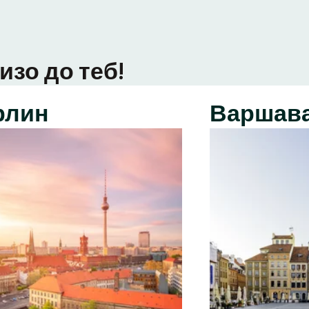
изо до теб!
рлин
Варшав