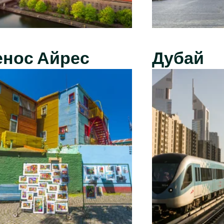
енос Айрес
Дубай