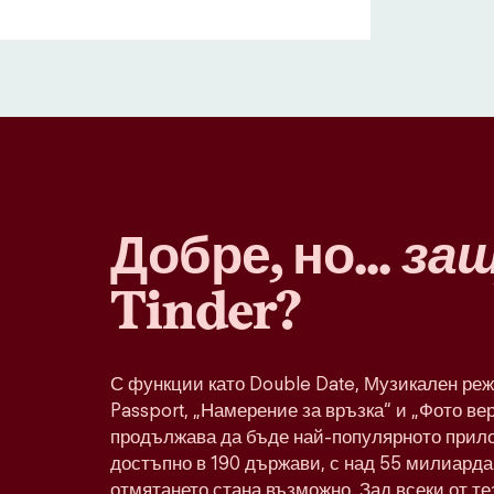
Добре, но...
за
Tinder?
С функции като Double Date, Музикален реж
Passport, „Намерение за връзка“ и „Фото ве
продължава да бъде най-популярното прило
достъпно в 190 държави, с над 55 милиарда 
отмятането стана възможно. Зад всеки от т