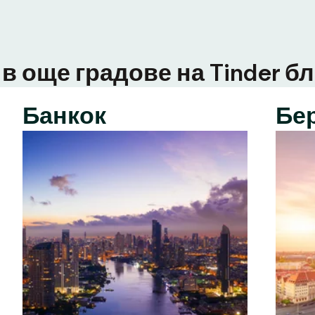
в още градове на Tinder бл
Банкок
Бе