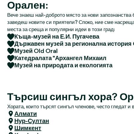
Орален:
Вече знаеш най-доброто място за нови запознанства б
заведеш новите си приятели? Споко, ние сме насреща
места за среща и популярни идеи в този град:
Къща-музей на Е.И. Пугачева
Държавен музей за регионална история
Музей Old Oral
Катедралата "Архангел Михаил
Музей на природата и екологията
Търсиш сингъл хора? О
Хората, които търсят сингъл членове, често гледат и в
Алмати
Нур-Султан
Шимкент