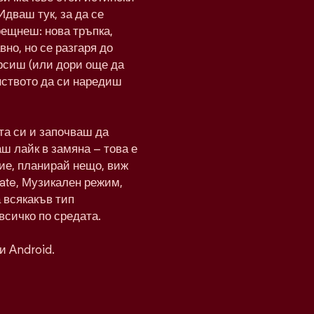
Идваш тук, за да се
рещнеш: нова тръпка,
вно, но се разгаря до
рсиш (или дори още да
нството да си наредиш
а си и започваш да
ш лайк в замяна – това е
ие, планирай нещо, виж
Date, Музикален режим,
а всякакъв тип
всичко по средата.
и Android.