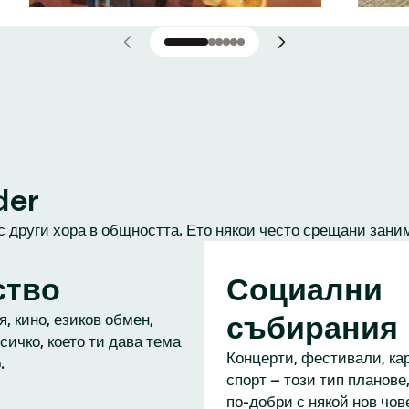
der
с други хора в общността. Ето някои често срещани зани
ство
Социални
събирания
, кино, езиков обмен,
сичко, което ти дава тема
Концерти, фестивали, кар
.
спорт – този тип планове,
по-добри с някой нов чове