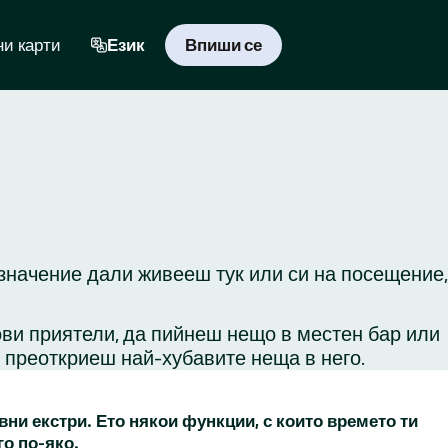
и карти
Език
Впиши се
 значение дали живееш тук или си на посещение,
ови приятели, да пийнеш нещо в местен бар или
и преоткриеш най-хубавите неща в него.
вни екстри. Ето някои функции, с които времето ти
го по-яко.