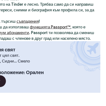
то на Tinder е лесно. Трябва само да си направиш
нтереси, снимки и биография към профила си, за да
а търсиш
съвпадения
!
ш да използваш
функцията Passport™
, която е
иум абонаменти
. Passport ти позволява да смениш
падаш с членове в друг град или населено място.
ия свят
т цял свят.
 Сидни... Смело
положение
:
Орален
?