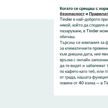
Когато се срещаш с хор
безопасност
и
Правилат
Tinder е най-доброто пр
някой, който да споделя
пазаруване, в Tinder мож
обичаш.
Търсиш си компания за ф
за климатичните промени
към днешна дата, ние явн
връзка с онлайн запознан
да те видят и забележат 
по кафето като теб, или 
от града, нашата функция
повече от 40 езика — в T