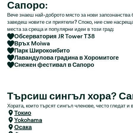
Сапоро:
Вече знаеш най-доброто място за нови запознанства б
заведеш новите си приятели? Споко, ние сме насреща
места за среща и популярни идеи в този град:
Обсерватория JR Tower T38
Връх Moiwa
Парк Широкоибито
Лавандулова градина в Хоромитоге
Снежен фестивал в Сапоро
Търсиш сингъл хора? С
Хората, които търсят сингъл членове, често гледат и в
Токио
Yokohama
Осака