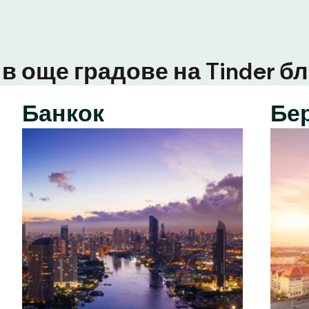
в още градове на Tinder бл
Банкок
Бе