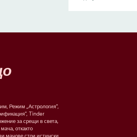
що
им, Режим „Астрология“,
рификация“, Tinder
жение за срещи в света,
мача, откакто
ези мачове стои истински