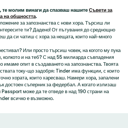
а, те молим винаги да спазваш нашите
Съвети за
а на общността
.
иложение за запознанства с нови хора. Търсиш ли
 интересите ти? Дадено! От пътувания до среднощно
еш да си чатиш с хора за нещата, които най-много
естивал? Или просто търсиш човек, на когото му пука
, колкото и на теб? С над 55 милиарда съвпадения
о имаме опит в създаването на запознанства. Твоята
ствата току-що задобря: Tinder има функции, с които
точно хората, които харесваш. Намери хора, запалени
пък достоен съперник за федербал. А когато излизаш
 Passport може да те отведе в над 190 страни на
inder всичко е възможно.