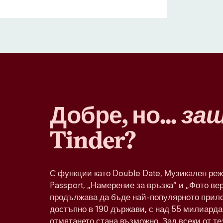
Добре, но...
за
Tinder?
С функции като Double Date, Музикален реж
Passport, „Намерение за връзка“ и „Фото ве
продължава да бъде най-популярното прило
достъпно в 190 държави, с над 55 милиарда 
отмятането стана възможно. Зад всеки от т