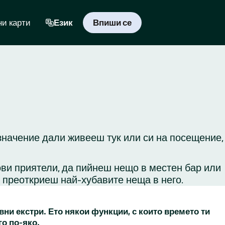
и карти
Език
Впиши се
 значение дали живееш тук или си на посещение,
ови приятели, да пийнеш нещо в местен бар или
и преоткриеш най-хубавите неща в него.
вни екстри. Ето някои функции, с които времето ти
го по-яко.