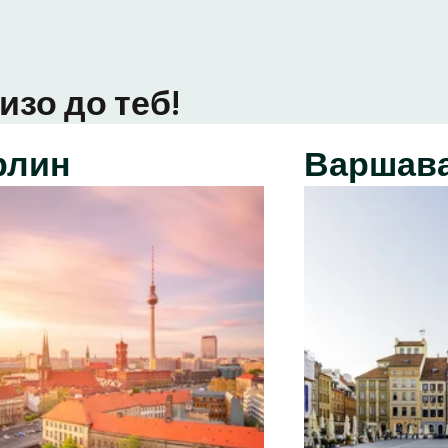
изо до теб!
рлин
Варшав