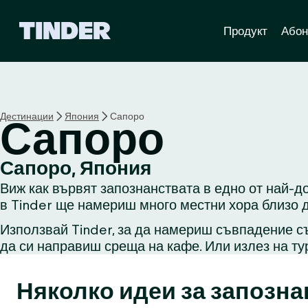
T
Продукт
Абон
i
n
d
e
r
Н
Дестинации
Япония
Сапоро
Сапоро
а
ч
а
Сапоро, Япония
л
Виж как вървят запознанствата в едно от най-д
о
в Tinder ще намериш много местни хора близо д
Използвай Tinder, за да намериш съвпадение съ
да си направиш среща на кафе. Или излез на ту
Няколко идеи за запозна