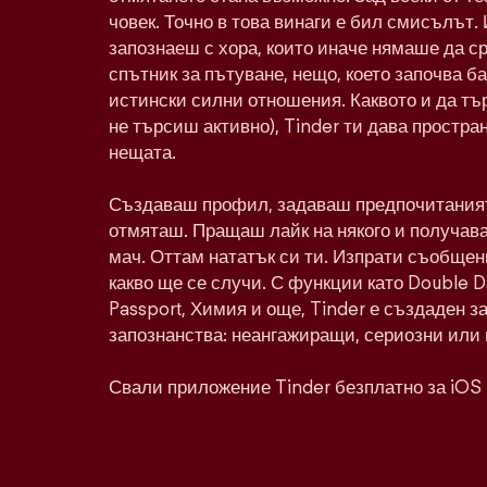
човек. Точно в това винаги е бил смисълът. 
запознаеш с хора, които иначе нямаше да с
спътник за пътуване, нещо, което започва ба
истински силни отношения. Каквото и да тъ
не търсиш активно), Tinder ти дава простра
нещата.
Създаваш профил, задаваш предпочитаният
отмяташ. Пращаш лайк на някого и получава
мач. Оттам нататък си ти. Изпрати съобщен
какво ще се случи. С функции като Double 
Passport, Химия и още, Tinder е създаден з
запознанства: неангажиращи, сериозни или 
Свали приложение Tinder безплатно за iOS 