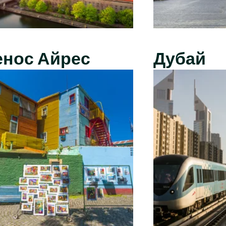
енос Айрес
Дубай