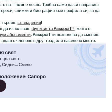
то на Tinder е лесно. Трябва само да си направиш
нтереси, снимки и биография към профила си, за да
а търсиш
съвпадения
!
ш да използваш
функцията Passport™
, която е
иум абонаменти
. Passport ти позволява да смениш
падаш с членове в друг град или населено място.
ия свят
т цял свят.
 Сидни... Смело
положение
:
Сапоро
?