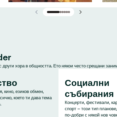
der
с други хора в общността. Ето някои често срещани зани
ство
Социални
събирания
, кино, езиков обмен,
сичко, което ти дава тема
Концерти, фестивали, кар
.
спорт – този тип планове,
по-добри с някой нов чове