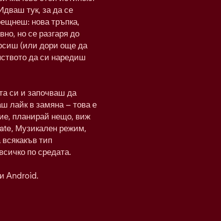
Идваш тук, за да се
рещнеш: нова тръпка,
вно, но се разгаря до
рсиш (или дори още да
нството да си наредиш
а си и започваш да
ш лайк в замяна – това е
ие, планирай нещо, виж
Date, Музикален режим,
а всякакъв тип
всичко по средата.
и Android.