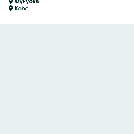
Фукуока
Kobe