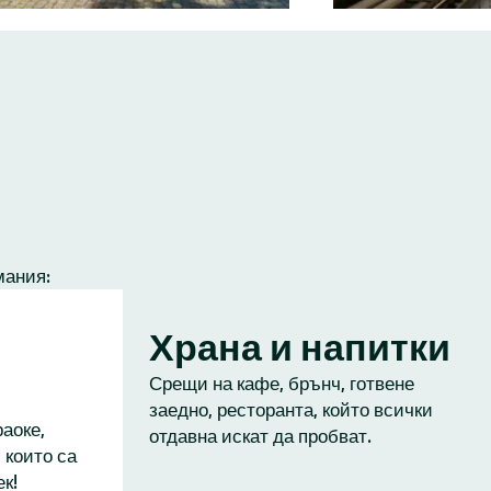
мания:
Храна и напитки
Срещи на кафе, брънч, готвене
заедно, ресторанта, който всички
аоке,
отдавна искат да пробват.
 които са
к!