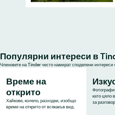
Популярни интереси в Tin
Членовете на Tinder често намират споделени интереси 
Време на
Изку
открито
Фотография
като цяло в
Хайкове, колело, разходки, изобщо
за разговор
време на открито от всякакъв вид.