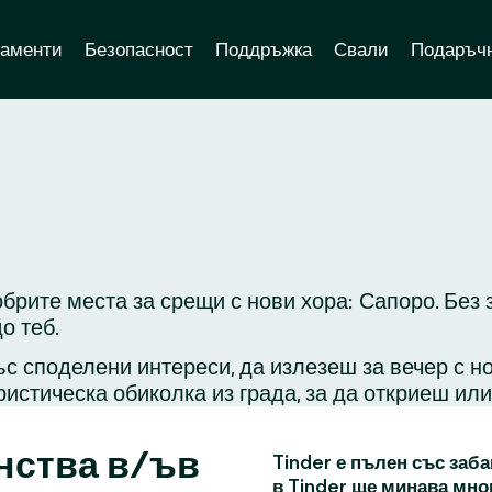
аменти
Безопасност
Поддръжка
Свали
Подаръчн
обрите места за срещи с нови хора: Сапоро. Без
о теб.
с споделени интереси, да излезеш за вечер с н
ристическа обиколка из града, за да откриеш ил
нства в/ъв
Tinder е пълен със заба
в Tinder ще минава мно