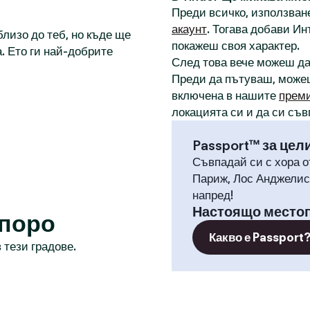
Преди всичко, използване
акаунт
. Тогава добави И
лизо до теб, но къде ще
покажеш своя характер.
. Ето ги най-добрите
След това вече можеш д
Преди да пътуваш, може
включена в нашите
прем
локацията си и да си съв
Passport™ за цел
Съвпадай си с хора о
Париж, Лос Анджелис,
напред!
Настоящо место
апоро
Какво е Passport
 тези градове.