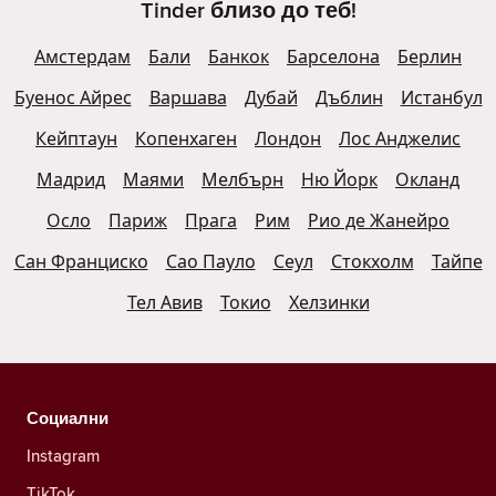
Tinder близо до теб!
Амстердам
Бали
Банкок
Барселона
Берлин
Буенос Айрес
Варшава
Дубай
Дъблин
Истанбул
Кейптаун
Копенхаген
Лондон
Лос Анджелис
Мадрид
Маями
Мелбърн
Ню Йорк
Окланд
Осло
Париж
Прага
Рим
Рио де Жанейро
Сан Франциско
Сао Пауло
Сеул
Стокхолм
Тайпе
Тел Авив
Токио
Хелзинки
Социални
Instagram
TikTok