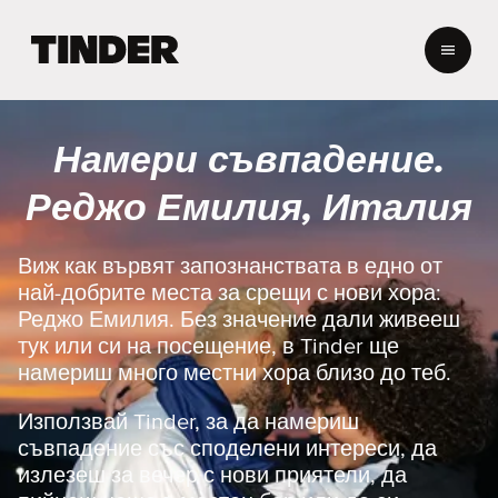
T
i
n
d
e
Намери съвпадение.
r
Н
Реджо Емилия, Италия
а
ч
а
Виж как вървят запознанствата в едно от
л
най-добрите места за срещи с нови хора:
о
Реджо Емилия. Без значение дали живееш
тук или си на посещение, в Tinder ще
намериш много местни хора близо до теб.
Използвай Tinder, за да намериш
съвпадение със споделени интереси, да
излезеш за вечер с нови приятели, да