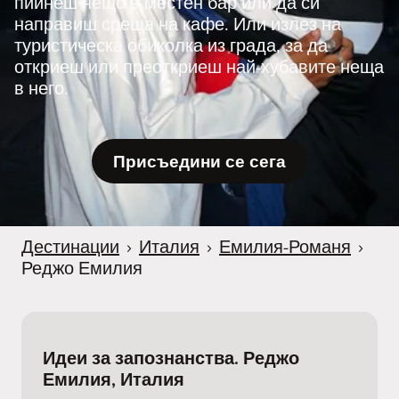
пийнеш нещо в местен бар или да си
направиш среща на кафе. Или излез на
туристическа обиколка из града, за да
откриеш или преоткриеш най-хубавите неща
в него.
Присъедини се сега
Дестинации
›
Италия
›
Емилия-Романя
›
Реджо Емилия
Идеи за запознанства. Реджо
Емилия, Италия