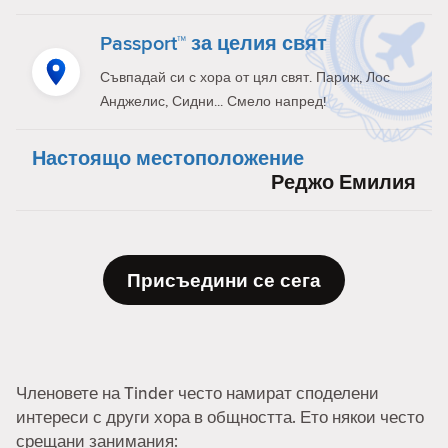
Passport™ за целия свят
Съвпадай си с хора от цял свят. Париж, Лос
Анджелис, Сидни... Смело напред!
Настоящо местоположение
Реджо Емилия
Присъедини се сега
Членовете на Tinder често намират споделени
интереси с други хора в общността. Ето някои често
срещани занимания: