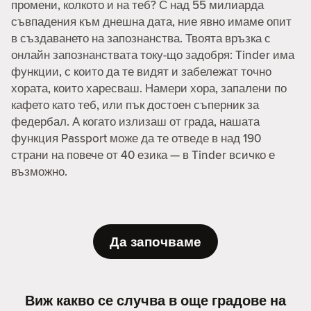
промени, колкото и на теб? С над 55 милиарда
съвпадения към днешна дата, ние явно имаме опит
в създаването на запознанства. Твоята връзка с
онлайн запознанствата току-що задобря: Tinder има
функции, с които да те видят и забележат точно
хората, които харесваш. Намери хора, запалени по
кафето като теб, или пък достоен съперник за
федербал. А когато излизаш от града, нашата
функция Passport може да те отведе в над 190
страни на повече от 40 езика — в Tinder всичко е
възможно.
Да започваме
Виж какво се случва в още градове на