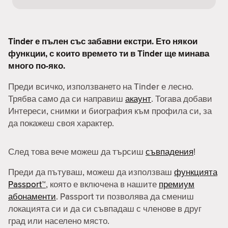
Tinder е пълен със забавни екстри. Ето някои
функции, с които времето ти в Tinder ще минава
много по-яко.
Преди всичко, използването на Tinder е лесно.
Трябва само да си направиш
акаунт
. Тогава добави
Интереси, снимки и биография към профила си, за
да покажеш своя характер.
След това вече можеш да търсиш
съвпадения
!
Преди да пътуваш, можеш да използваш
функцията
Passport™
, която е включена в нашите
премиум
абонаменти
. Passport ти позволява да смениш
локацията си и да си съвпадаш с членове в друг
град или населено място.