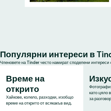
Популярни интереси в Tin
Членовете на Tinder често намират споделени интереси 
Време на
Изку
открито
Фотография
като цяло в
Хайкове, колело, разходки, изобщо
за разговор
време на открито от всякакъв вид.