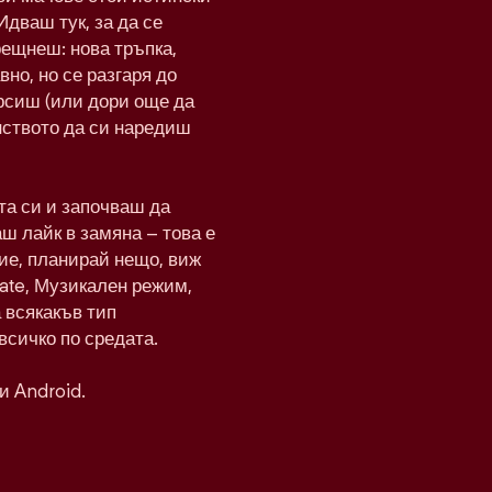
Идваш тук, за да се
рещнеш: нова тръпка,
вно, но се разгаря до
рсиш (или дори още да
нството да си наредиш
а си и започваш да
ш лайк в замяна – това е
ие, планирай нещо, виж
Date, Музикален режим,
а всякакъв тип
всичко по средата.
и Android.