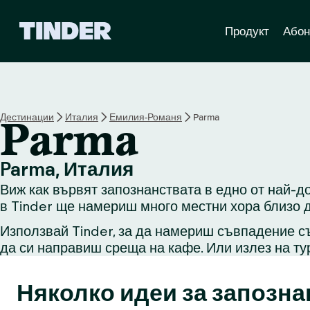
T
Продукт
Абон
i
n
d
e
r
Н
Дестинации
Италия
Емилия-Романя
Parma
Parma
а
ч
а
Parma, Италия
л
Виж как вървят запознанствата в едно от най-д
о
в Tinder ще намериш много местни хора близо д
Използвай Tinder, за да намериш съвпадение съ
да си направиш среща на кафе. Или излез на ту
Няколко идеи за запозна