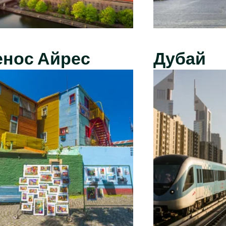
енос Айрес
Дубай