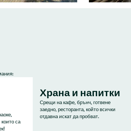
мания:
Храна и напитки
Срещи на кафе, брънч, готвене
заедно, ресторанта, който всички
аоке,
отдавна искат да пробват.
 които са
к!