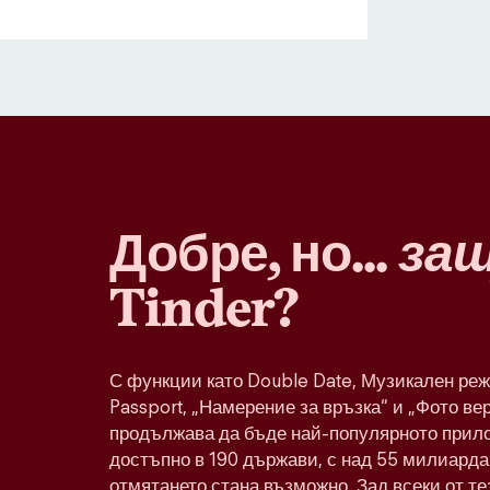
Добре, но...
за
Tinder?
С функции като Double Date, Музикален реж
Passport, „Намерение за връзка“ и „Фото ве
продължава да бъде най-популярното прило
достъпно в 190 държави, с над 55 милиарда 
отмятането стана възможно. Зад всеки от т