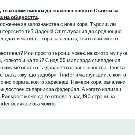
а, те молим винаги да спазваш нашите
Съвети за
а на общността
.
иложение за запознанства с нови хора. Търсиш ли
 интересите ти? Дадено! От пътувания до среднощно
еш да си чатиш с хора за нещата, които най-много
естивал? Или просто търсиш човек, на когото му пука
, колкото и на теб? С над 55 милиарда съвпадения
о имаме опит в създаването на запознанства. Твоята
ствата току-що задобря: Tinder има функции, с които
точно хората, които харесваш. Намери хора, запалени
пък достоен съперник за федербал. А когато излизаш
 Passport може да те отведе в над 190 страни на
inder всичко е възможно.