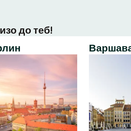
изо до теб!
рлин
Варшав