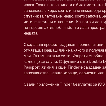
човек. Точно в това винаги е бил смисълът. 
запознаеш с хора, които иначе нямаше да с
спътник за пътуване, нещо, което започва ба
истински силни отношения. Каквото и да тъ
не търсиш активно), Tinder ти дава простра
нещата.
Създаваш профил, задаваш предпочитаният
отмяташ. Пращаш лайк на някого и получава
мач. Оттам нататък си ти. Изпрати съобщен
какво ще се случи. С функции като Double 
Passport, Химия и още, Tinder е създаден з
запознанства: неангажиращи, сериозни или 
Свали приложение Tinder безплатно за iOS 