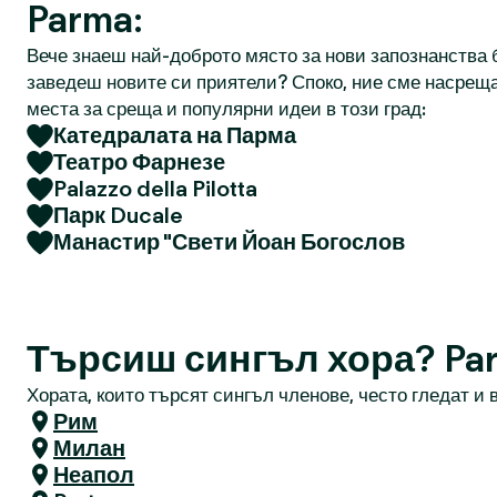
Parma:
Вече знаеш най-доброто място за нови запознанства б
заведеш новите си приятели? Споко, ние сме насреща
места за среща и популярни идеи в този град:
Катедралата на Парма
Театро Фарнезе
Palazzo della Pilotta
Парк Ducale
Манастир "Свети Йоан Богослов
Търсиш сингъл хора? Pa
Хората, които търсят сингъл членове, често гледат и в
Рим
Милан
Неапол