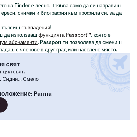
то на Tinder е лесно. Трябва само да си направиш
нтереси, снимки и биография към профила си, за да
а търсиш
съвпадения
!
ш да използваш
функцията Passport™
, която е
иум абонаменти
. Passport ти позволява да смениш
падаш с членове в друг град или населено място.
ия свят
т цял свят.
 Сидни... Смело
положение
:
Parma
?