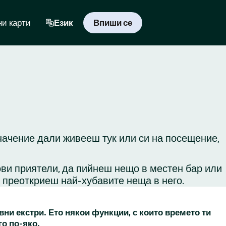
и карти
Език
Впиши се
значение дали живееш тук или си на посещение,
ови приятели, да пийнеш нещо в местен бар или
и преоткриеш най-хубавите неща в него.
вни екстри. Ето някои функции, с които времето ти
го по-яко.