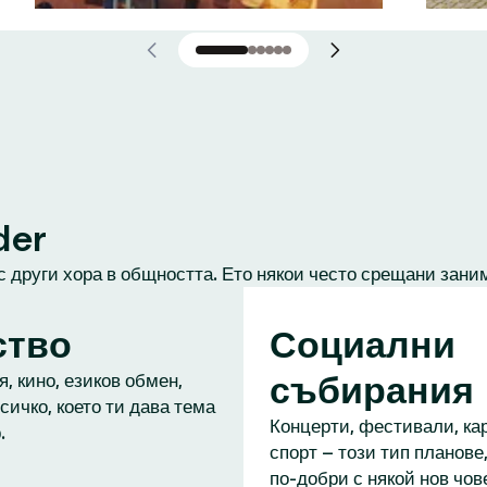
der
с други хора в общността. Ето някои често срещани зани
ство
Социални
събирания
, кино, езиков обмен,
сичко, което ти дава тема
Концерти, фестивали, кар
.
спорт – този тип планове,
по-добри с някой нов чове