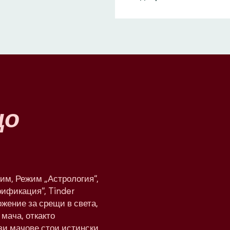
що
им, Режим „Астрология“,
рификация“, Tinder
жение за срещи в света,
мача, откакто
ези мачове стои истински