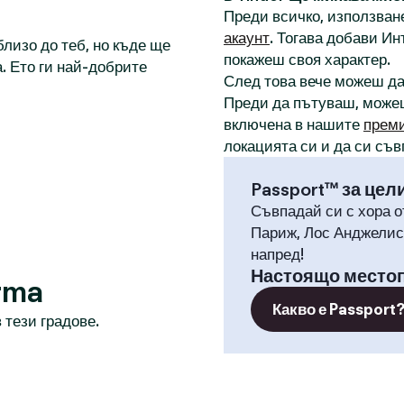
Преди всичко, използване
акаунт
. Тогава добави И
лизо до теб, но къде ще
покажеш своя характер.
. Ето ги най-добрите
След това вече можеш д
Преди да пътуваш, може
включена в нашите
прем
локацията си и да си съв
Passport™ за цел
Съвпадай си с хора о
Париж, Лос Анджелис,
напред!
Настоящо место
rma
Какво е Passport
 тези градове.