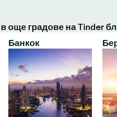
в още градове на Tinder бл
Банкок
Бе