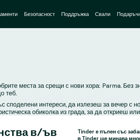
аменти
Безопасност
Поддръжка
Свали
Подаръчн
обрите места за срещи с нови хора: Parma. Без 
о теб.
с споделени интереси, да излезеш за вечер с н
ристическа обиколка из града, за да откриеш ил
нства в/ъв
Tinder е пълен със заба
в Tinder ще минава мно