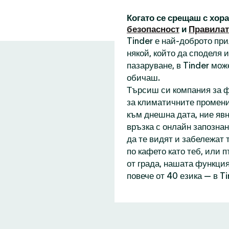
Когато се срещаш с хор
безопасност
и
Правилат
Tinder е най-доброто пр
някой, който да споделя
пазаруване, в Tinder мож
обичаш.
Търсиш си компания за ф
за климатичните промени
към днешна дата, ние явн
връзка с онлайн запознан
да те видят и забележат 
по кафето като теб, или 
от града, нашата функция
повече от 40 езика — в T