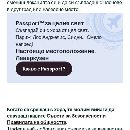
смениш локацията си и да си съвпадаш с членове
в друг град или населено място.
Passport™ за целия свят
Съвпадай си с хора от цял свят.
Париж, Лос Анджелис, Сидни... Смело
напред!
Настоящо местоположение
:
Леверкузен
Какво е Passport?
Когато се срещаш с хора, те молим винаги да
спазваш нашите
Съвети за безопасност
и
Правилата на общността
.
Tinder е най-доброто приложение за запознанства