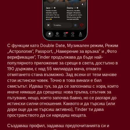
С функции като Double Date, Музикален режим, Режим
„Астрология“, Passport, „Намерение за връзка“ и „Фото
верификация“, Tinder продължава да бъде най-
популярното приложение за срещи в света, достъпно в
190 държави, с над 55 милиарда мача, откакто
отмятането стана възможно. Зад всеки от тези мачове
стои истински човек. Точно в това винаги е бил
смисълът. Идваш тук, за да се запознаеш с хора, които
иначе нямаше да срещнеш: нова тръпка, спътник за
пътуване, нещо, което започва бавно, но се разгаря до
истински силни отношения. Каквото и да търсиш (или
дори още да не търсиш активно), Tinder ти дава
пространството да си наредиш нещата.
Създаваш профил, задаваш предпочитанията си и