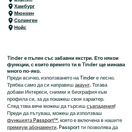
Хамбург
Мюнхен
Солинген
Нойс
Tinder е пълен със забавни екстри. Ето някои
функции, с които времето ти в Tinder ще минава
много по-яко.
Преди всичко, използването на Tinder е лесно.
Трябва само да си направиш
акаунт
. Тогава
добави Интереси, снимки и биография към
профила си, за да покажеш своя характер.
След това вече можеш да търсиш
съвпадения
!
Преди да пътуваш, можеш да използваш
функцията Passport™
, която е включена в нашите
премиум абонаменти
. Passport ти позволява да