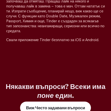
започваш да отмяташ. Пращаш лайк на някого и
получаваш лайк в замяна – това е мач. Оттам нататък си
ти. Изпрати съобщение, планирай нещо, виж какво ще се
случи. С функции като Double Date, Музикален режим,
Passport, Химия и още, Tinder е създаден за всякакъв
тип запознанства: неангажиращи, сериозни или всичко по
средата.
Свали приложение Tinder безплатно за iOS и Android.
Някакви въпроси? Всеки има
поне
един.
Виж Често задавани въпроси