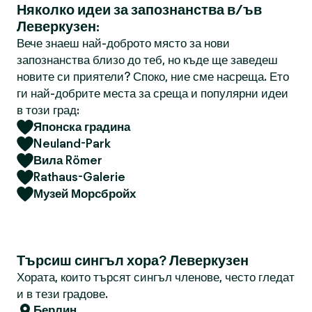
Няколко идеи за запознанства в/ъв
Леверкузен:
Вече знаеш най-доброто място за нови
запознанства близо до теб, но къде ще заведеш
новите си приятели? Споко, ние сме насреща. Ето
ги най-добрите места за среща и популярни идеи
в този град:
Японска градина
Neuland-Park
Вила Römer
Rathaus-Galerie
Музей Морсбройх
Търсиш сингъл хора? Леверкузен
Хората, които търсят сингъл членове, често гледат
и в тези градове.
Берлин