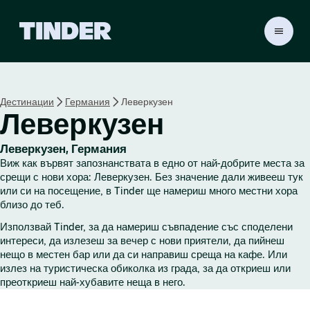
T
i
n
d
e
Дестинации
Германия
Леверкузен
r
Леверкузен
Н
а
ч
Леверкузен, Германия
а
Виж как вървят запознанствата в едно от най-добрите места за
л
срещи с нови хора: Леверкузен. Без значение дали живееш тук
о
или си на посещение, в Tinder ще намериш много местни хора
близо до теб.
Използвай Tinder, за да намериш съвпадение със споделени
интереси, да излезеш за вечер с нови приятели, да пийнеш
нещо в местен бар или да си направиш среща на кафе. Или
излез на туристическа обиколка из града, за да откриеш или
преоткриеш най-хубавите неща в него.