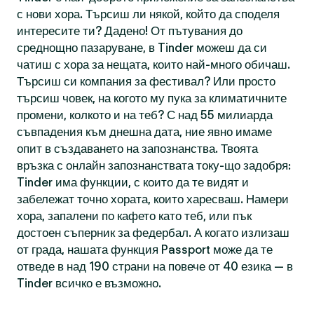
с нови хора. Търсиш ли някой, който да споделя
интересите ти? Дадено! От пътувания до
среднощно пазаруване, в Tinder можеш да си
чатиш с хора за нещата, които най-много обичаш.
Търсиш си компания за фестивал? Или просто
търсиш човек, на когото му пука за климатичните
промени, колкото и на теб? С над 55 милиарда
съвпадения към днешна дата, ние явно имаме
опит в създаването на запознанства. Твоята
връзка с онлайн запознанствата току-що задобря:
Tinder има функции, с които да те видят и
забележат точно хората, които харесваш. Намери
хора, запалени по кафето като теб, или пък
достоен съперник за федербал. А когато излизаш
от града, нашата функция Passport може да те
отведе в над 190 страни на повече от 40 езика — в
Tinder всичко е възможно.