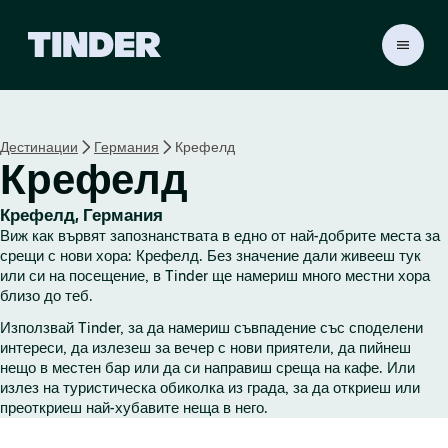
T
i
n
d
e
Дестинации
Германия
Крефелд
r
Крефелд
Н
а
ч
Крефелд, Германия
а
Виж как вървят запознанствата в едно от най-добрите места за
л
срещи с нови хора: Крефелд. Без значение дали живееш тук
о
или си на посещение, в Tinder ще намериш много местни хора
близо до теб.
Използвай Tinder, за да намериш съвпадение със споделени
интереси, да излезеш за вечер с нови приятели, да пийнеш
нещо в местен бар или да си направиш среща на кафе. Или
излез на туристическа обиколка из града, за да откриеш или
преоткриеш най-хубавите неща в него.