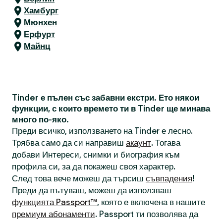
Хамбург
Мюнхен
Ерфурт
Майнц
Tinder е пълен със забавни екстри. Ето някои
функции, с които времето ти в Tinder ще минава
много по-яко.
Преди всичко, използването на Tinder е лесно.
Трябва само да си направиш
акаунт
. Тогава
добави Интереси, снимки и биография към
профила си, за да покажеш своя характер.
След това вече можеш да търсиш
съвпадения
!
Преди да пътуваш, можеш да използваш
функцията Passport™
, която е включена в нашите
премиум абонаменти
. Passport ти позволява да