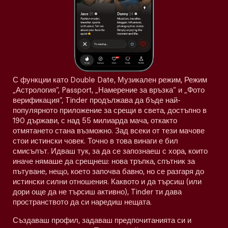
С функции като Double Date, Музикален режим, Режим
„Астрология“, Passport, „Намерение за връзка“ и „Фото
верификация“, Tinder продължава да бъде най-
популярното приложение за срещи в света, достъпно в
190 държави, с над 55 милиарда мача, откакто
отмятането стана възможно. Зад всеки от тези мачове
стои истински човек. Точно в това винаги е бил
смисълът. Идваш тук, за да се запознаеш с хора, които
иначе нямаше да срещнеш: нова тръпка, спътник за
пътуване, нещо, което започва бавно, но се разгаря до
истински силни отношения. Каквото и да търсиш (или
дори още да не търсиш активно), Tinder ти дава
пространството да си наредиш нещата.
Създаваш профил, задаваш предпочитанията си и