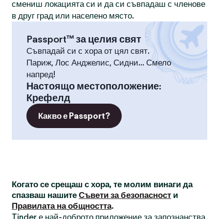
смениш локацията си и да си съвпадаш с членове
в друг град или населено място.
Passport™ за целия свят
Съвпадай си с хора от цял свят.
Париж, Лос Анджелис, Сидни... Смело
напред!
Настоящо местоположение
:
Крефелд
Какво е Passport?
Когато се срещаш с хора, те молим винаги да
спазваш нашите
Съвети за безопасност
и
Правилата на общността
.
Tinder е най-доброто приложение за запознанства