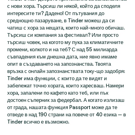
с нови хора. Търсиш ли някой, който да споделя
интересите ти? Дадено! От пътувания до
среднощно пазаруване, в Tinder можеш да си
чатиш с хора за нещата, които най-много обичаш.
Търсиш си компания за фестивал? Или просто
търсиш човек, на когото му пука за климатичните
промени, колкото и на теб? С над 55 милиарда
съвпадения към днешна дата, ние явно имаме
опит в създаването на запознанства. Твоята
връзка с онлайн запознанствата току-що задобря:
Tinder има функции, с които да те видят и
забележат точно хората, които харесваш. Намери
хора, запалени по кафето като теб, или пък
достоен съперник за федербал. А когато излизаш
от града, нашата функция Passport може да те
отведе в над 190 страни на повече от 40 езика — в
Tinder всичко е възможно.