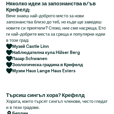
Няколко идеи за запознанства в/ъв
Крефелд:
Вече знаеш най-доброто място за нови
запознанства близо до теб, но къде ще заведеш
новите си приятели? Споко, ние сме насреща. Ето
ги най-добрите места за среща и популярни идеи
в този град:
Музей Castle Linn
Наблюдателна кула Hülser Berg
Пазар Schwanen
Зоологическа градина в Крефелд
Музеи Haus Lange Haus Esters
Търсиш сингъл хора? Крефелд
Хората, които търсят сингъл членове, често гледат
и в тези градове.
Берлин