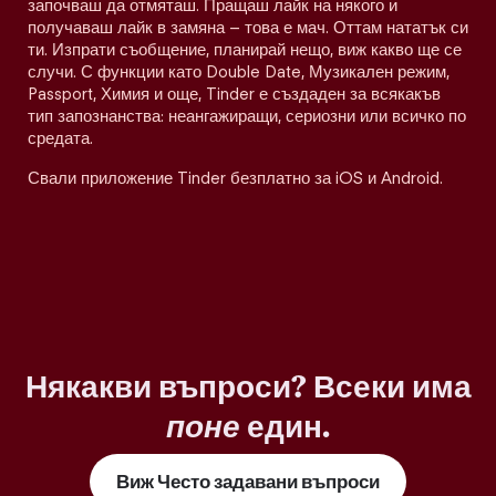
започваш да отмяташ. Пращаш лайк на някого и
получаваш лайк в замяна – това е мач. Оттам нататък си
ти. Изпрати съобщение, планирай нещо, виж какво ще се
случи. С функции като Double Date, Музикален режим,
Passport, Химия и още, Tinder е създаден за всякакъв
тип запознанства: неангажиращи, сериозни или всичко по
средата.
Свали приложение Tinder безплатно за iOS и Android.
Някакви въпроси? Всеки има
поне
един.
Виж Често задавани въпроси