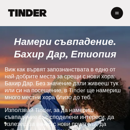
T
i
n
d
e
Намери съвпадение.
r
Н
Бахир Дар, Етиопия
а
ч
а
Виж как вървят запознанствата в едно от
л
най-добрите места за срещи с нови хора:
о
Бахир Дар. Без значение дали живееш тук
или си на посещение, в Tinder ще намериш
много местни хора близо до теб.
Използвай Tinder, за да намериш
съвпадение със споделени интереси, да
излезеш за вечер с нови приятели, да