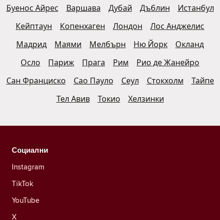
Буенос Айрес
Варшава
Дубай
Дъблин
Истанбул
Кейптаун
Копенхаген
Лондон
Лос Анджелис
Мадрид
Маями
Мелбърн
Ню Йорк
Окланд
Осло
Париж
Прага
Рим
Рио де Жанейро
Сан Франциско
Сао Пауло
Сеул
Стокхолм
Тайпе
Тел Авив
Токио
Хелзинки
Социални
Instagram
TikTok
YouTube
X