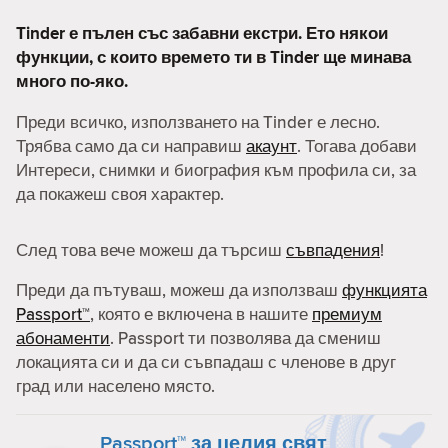
Tinder е пълен със забавни екстри. Ето някои
функции, с които времето ти в Tinder ще минава
много по-яко.
Преди всичко, използването на Tinder е лесно.
Трябва само да си направиш
акаунт
. Тогава добави
Интереси, снимки и биография към профила си, за
да покажеш своя характер.
След това вече можеш да търсиш
съвпадения
!
Преди да пътуваш, можеш да използваш
функцията
Passport™
, която е включена в нашите
премиум
абонаменти
. Passport ти позволява да смениш
локацията си и да си съвпадаш с членове в друг
град или населено място.
Passport™ за целия свят