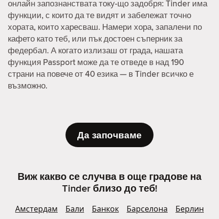
онлайн запознанствата току-що задобря: Tinder има
функции, с които да те видят и забележат точно
хората, които харесваш. Намери хора, запалени по
кафето като теб, или пък достоен съперник за
федербал. А когато излизаш от града, нашата
функция Passport може да те отведе в над 190
страни на повече от 40 езика — в Tinder всичко е
възможно.
Да започваме
Виж какво се случва в още градове на
Tinder близо до теб!
Амстердам
Бали
Банкок
Барселона
Берлин