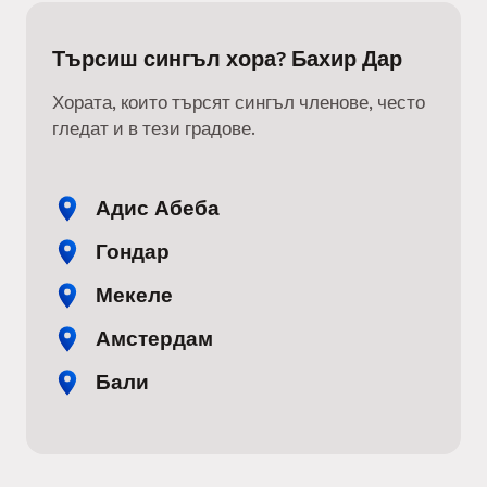
Търсиш сингъл хора? Бахир Дар
Хората, които търсят сингъл членове, често
гледат и в тези градове.
Адис Абеба
Гондар
Мекеле
Амстердам
Бали