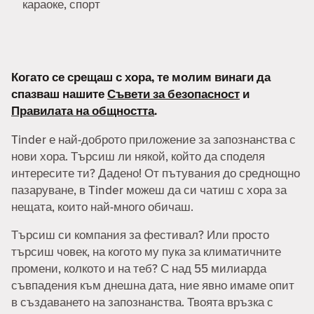
караоке, спорт
Когато се срещаш с хора, те молим винаги да
спазваш нашите
Съвети за безопасност
и
Правилата на общността
.
Tinder е най-доброто приложение за запознанства с
нови хора. Търсиш ли някой, който да споделя
интересите ти? Дадено! От пътувания до среднощно
пазаруване, в Tinder можеш да си чатиш с хора за
нещата, които най-много обичаш.
Търсиш си компания за фестивал? Или просто
търсиш човек, на когото му пука за климатичните
промени, колкото и на теб? С над 55 милиарда
съвпадения към днешна дата, ние явно имаме опит
в създаването на запознанства. Твоята връзка с