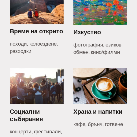
Време на открито
Изкуство
походи, колоездене,
фотография, езиков
разходки
обмен, кино/филми
Социални
Храна и напитки
събирания
кафе, брънч, готвене
концерти, фестивали,