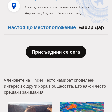
Съвпадай си с хора от цял свят. Париж, Лос
Анджелис, Сидни... Смело напред!
Настоящо местоположение
Бахир Дар
Присъедини се сега
Членовете на Tinder често намират споделени
интереси с други хора в общността. Ето някои често
срещани занимания: