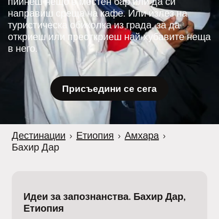
пийнеш нещо в местен бар или да си
направиш среща на кафе. Или излез на
туристическа обиколка из града, за да
откриеш или преоткриеш най-хубавите неща
в него.
Присъедини се сега
Дестинации
›
Етиопия
›
Амхара
›
Бахир Дар
Идеи за запознанства. Бахир Дар,
Етиопия