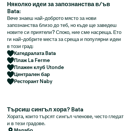
Няколко идеи за запознанства в/ъв
Bata:
Вече знаеш най-доброто място за нови
запознанства близо до теб, но къде ще заведеш
новите си приятели? Споко, ние сме насреща. Ето
ги най-добрите места за среща и популярни идеи
в този град:
Катедралата Bata
Плаж La Ferme
Плажен клуб Utonde
Централен бар
Ресторант Naby
Търсиш сингъл хора? Bata
Хората, които търсят сингъл членове, често гледат
и в тези градове.
Малабо