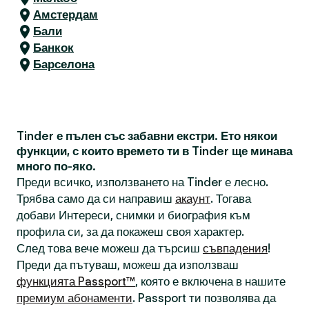
Амстердам
Бали
Банкок
Барселона
Tinder е пълен със забавни екстри. Ето някои
функции, с които времето ти в Tinder ще минава
много по-яко.
Преди всичко, използването на Tinder е лесно.
Трябва само да си направиш
акаунт
. Тогава
добави Интереси, снимки и биография към
профила си, за да покажеш своя характер.
След това вече можеш да търсиш
съвпадения
!
Преди да пътуваш, можеш да използваш
функцията Passport™
, която е включена в нашите
премиум абонаменти
. Passport ти позволява да