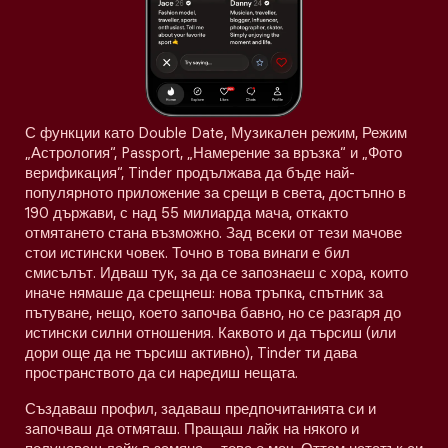
С функции като Double Date, Музикален режим, Режим
„Астрология“, Passport, „Намерение за връзка“ и „Фото
верификация“, Tinder продължава да бъде най-
популярното приложение за срещи в света, достъпно в
190 държави, с над 55 милиарда мача, откакто
отмятането стана възможно. Зад всеки от тези мачове
стои истински човек. Точно в това винаги е бил
смисълът. Идваш тук, за да се запознаеш с хора, които
иначе нямаше да срещнеш: нова тръпка, спътник за
пътуване, нещо, което започва бавно, но се разгаря до
истински силни отношения. Каквото и да търсиш (или
дори още да не търсиш активно), Tinder ти дава
пространството да си наредиш нещата.
Създаваш профил, задаваш предпочитанията си и
започваш да отмяташ. Пращаш лайк на някого и