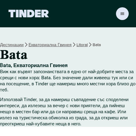
T
i
n
d
e
Дестинации
Екваториална Гвинея
Litoral
Bata
r
Bata
Н
а
ч
Bata, Екваториална Гвинея
а
Виж как вървят запознанствата в едно от най-добрите места за
л
срещи с нови хора: Bata. Без значение дали живееш тук или си
о
на посещение, в Tinder ще намериш много местни хора близо до
теб.
Използвай Tinder, за да намериш съвпадение със споделени
интереси, да излезеш за вечер с нови приятели, да пийнеш
нещо в местен бар или да си направиш среща на кафе. Или
излез на туристическа обиколка из града, за да откриеш или
преоткриеш най-хубавите неща в него.