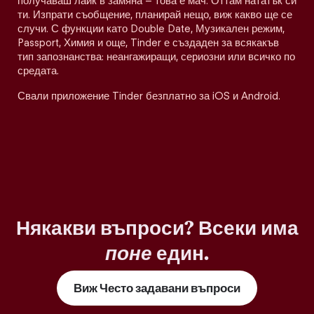
получаваш лайк в замяна – това е мач. Оттам нататък си
ти. Изпрати съобщение, планирай нещо, виж какво ще се
случи. С функции като Double Date, Музикален режим,
Passport, Химия и още, Tinder е създаден за всякакъв
тип запознанства: неангажиращи, сериозни или всичко по
средата.
Свали приложение Tinder безплатно за iOS и Android.
Някакви въпроси? Всеки има
поне
един.
Виж Често задавани въпроси