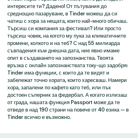
интересите ти? Дадено! От пътувания до
среднощно пазаруване, в Tinder можеш да си
чатиш с хора за нещата, които най-много обичаш.
Търсиш си компания за фестивал? Или просто
търсиш човек, на когото му пука за климатичните
промени, колкото и на теб? С над 55 милиарда
съвпадения към днешна дата, ние явно имаме
опит в създаването на запознанства. Твоята
връзка с онлайн запознанствата току-що задобря:
Tinder има функции, с които да те видят и
забележат точно хората, които харесваш. Намери
хора, запалени по кафето като теб, или пък
достоен съперник за федербал. А когато излизаш
от града, нашата функция Passport може да те
отведе в над 190 страни на повече от 40 езика — в
Tinder всичко е възможно.