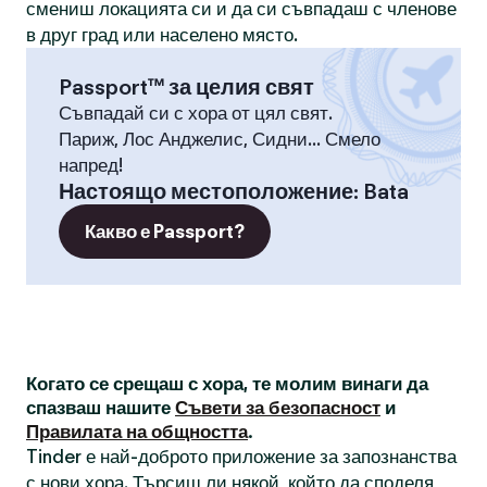
смениш локацията си и да си съвпадаш с членове
в друг град или населено място.
Passport™ за целия свят
Съвпадай си с хора от цял свят.
Париж, Лос Анджелис, Сидни... Смело
напред!
Настоящо местоположение
:
Bata
Какво е Passport?
Когато се срещаш с хора, те молим винаги да
спазваш нашите
Съвети за безопасност
и
Правилата на общността
.
Tinder е най-доброто приложение за запознанства
с нови хора. Търсиш ли някой, който да споделя