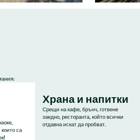
мания:
Храна и напитки
Срещи на кафе, брънч, готвене
заедно, ресторанта, който всички
аоке,
отдавна искат да пробват.
 които са
к!