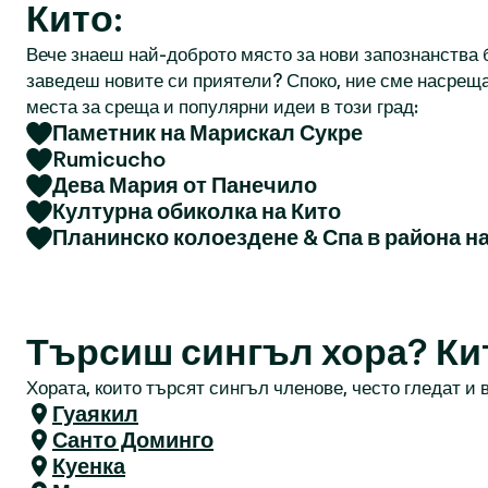
Кито:
Вече знаеш най-доброто място за нови запознанства б
заведеш новите си приятели? Споко, ние сме насреща
места за среща и популярни идеи в този град:
Паметник на Марискал Сукре
Rumicucho
Дева Мария от Панечило
Културна обиколка на Кито
Планинско колоездене & Спа в района н
Търсиш сингъл хора? Ки
Хората, които търсят сингъл членове, често гледат и в
Гуаякил
Санто Доминго
Куенка