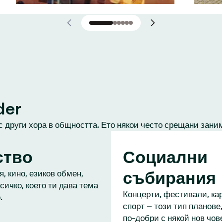
der
с други хора в общността. Ето някои често срещани зани
ство
Социални
събирания
, кино, езиков обмен,
сичко, което ти дава тема
Концерти, фестивали, кар
.
спорт – този тип планове,
по-добри с някой нов чове