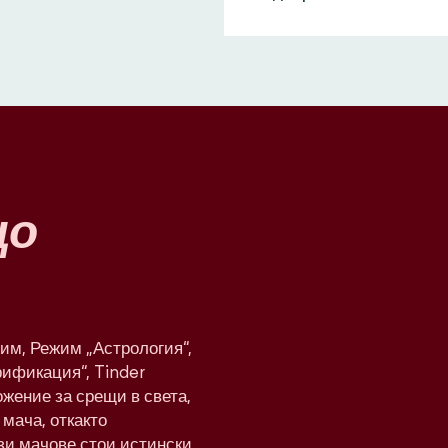
що
им, Режим „Астрология“,
рификация“, Tinder
жение за срещи в света,
мача, откакто
ези мачове стои истински