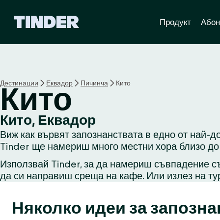
T
Продукт
Абон
i
n
d
e
r
Н
Дестинации
Еквадор
Пичинча
Кито
Кито
а
ч
а
Кито, Еквадор
л
Виж как вървят запознанствата в едно от най-до
о
Tinder ще намериш много местни хора близо до 
Използвай Tinder, за да намериш съвпадение съ
да си направиш среща на кафе. Или излез на ту
Няколко идеи за запозна