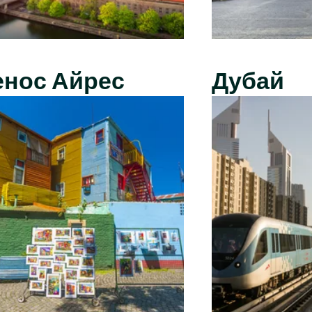
енос Айрес
Дубай