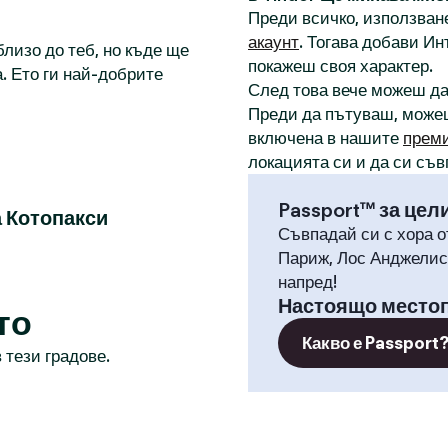
Преди всичко, използване
акаунт
. Тогава добави И
лизо до теб, но къде ще
покажеш своя характер.
. Ето ги най-добрите
След това вече можеш д
Преди да пътуваш, може
включена в нашите
прем
локацията си и да си съв
Passport™ за цел
а Котопакси
Съвпадай си с хора о
Париж, Лос Анджелис,
напред!
Настоящо место
то
Какво е Passport
 тези градове.