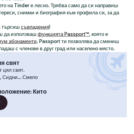
то на Tinder е лесно. Трябва само да си направиш
нтереси, снимки и биография към профила си, за да
а търсиш
съвпадения
!
ш да използваш
функцията Passport™
, която е
иум абонаменти
. Passport ти позволява да смениш
падаш с членове в друг град или населено място.
ия свят
т цял свят.
 Сидни... Смело
положение
:
Кито
?