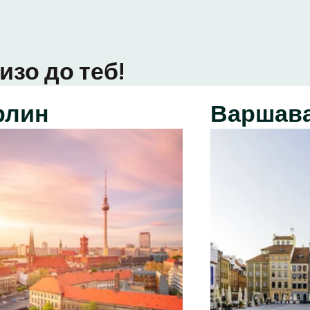
изо до теб!
рлин
Варшав