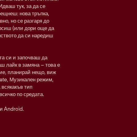
Идваш тук, за да се
рещнеш: нова тръпка,
вно, но се разгаря до
рсиш (или дори още да
нството да си наредиш
а си и започваш да
ш лайк в замяна – това е
ие, планирай нещо, виж
Date, Музикален режим,
а всякакъв тип
всичко по средата.
и Android.