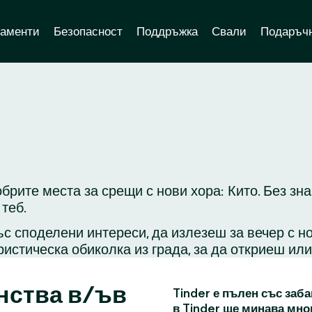
аменти
Безопасност
Поддръжка
Свали
Подаръчн
брите места за срещи с нови хора: Кито. Без зн
теб.
с споделени интереси, да излезеш за вечер с н
ристическа обиколка из града, за да откриеш ил
нства в/ъв
Tinder е пълен със заба
в Tinder ще минава мно