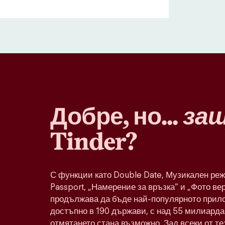
Добре, но...
за
Tinder?
С функции като Double Date, Музикален реж
Passport, „Намерение за връзка“ и „Фото ве
продължава да бъде най-популярното прило
достъпно в 190 държави, с над 55 милиарда 
отмятането стана възможно. Зад всеки от т