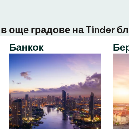
в още градове на Tinder бл
Банкок
Бе