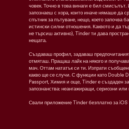
човек. Точно в това винаги е бил смисълът. 
запознаеш с хора, които иначе нямаше да с
спътник за пътуване, нещо, което започва ба
истински силни отношения. Каквото и да тъ
не търсиш активно), Tinder ти дава простра
нещата.
Създаваш профил, задаваш предпочитаният
отмяташ. Пращаш лайк на някого и получава
мач. Оттам нататък си ти. Изпрати съобщен
какво ще се случи. С функции като Double 
Passport, Химия и още, Tinder е създаден з
запознанства: неангажиращи, сериозни или 
Свали приложение Tinder безплатно за iOS 