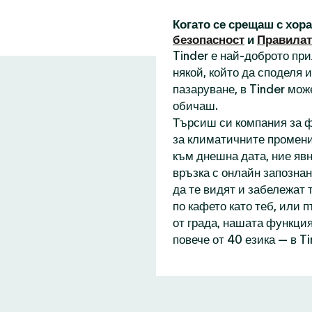
Когато се срещаш с хор
безопасност
и
Правилат
Tinder е най-доброто пр
някой, който да споделя
пазаруване, в Tinder мож
обичаш.
Търсиш си компания за ф
за климатичните промени
към днешна дата, ние явн
връзка с онлайн запознан
да те видят и забележат 
по кафето като теб, или 
от града, нашата функция
повече от 40 езика — в T