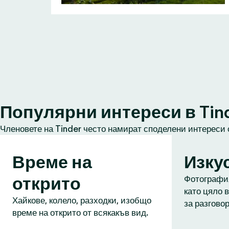
Популярни интереси в Tin
Членовете на Tinder често намират споделени интереси 
Време на
Изку
открито
Фотография
като цяло в
Хайкове, колело, разходки, изобщо
за разговор
време на открито от всякакъв вид.