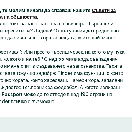
а, те молим винаги да спазваш нашите
Съвети за
а на общността
.
иложение за запознанства с нови хора. Търсиш ли
 интересите ти? Дадено! От пътувания до среднощно
еш да си чатиш с хора за нещата, които най-много
естивал? Или просто търсиш човек, на когото му пука
, колкото и на теб? С над 55 милиарда съвпадения
о имаме опит в създаването на запознанства. Твоята
ствата току-що задобря: Tinder има функции, с които
точно хората, които харесваш. Намери хора, запалени
пък достоен съперник за федербал. А когато излизаш
 Passport може да те отведе в над 190 страни на
inder всичко е възможно.