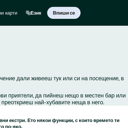
и карти
Език
Впиши се
ачение дали живееш тук или си на посещение, в
ови приятели, да пийнеш нещо в местен бар или
и преоткриеш най-хубавите неща в него.
вни екстри. Ето някои функции, с които времето ти
го по-яко.