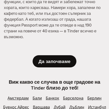
функции, с които да те видят и забележат точно
хората, които харесваш. Намери хора, запалени по
кафето като теб, или пък достоен съперник за
федербал. А когато излизаш от града, нашата
функция Passport може да те отведе в над 190
страни на повече от 40 езика — в Tinder всичко е
възможно.
Да започваме
Виж какво се случва в още градове на
Tinder близо до теб!
Амстердам
Бали
Банкок
Барселона
Берлин
Буенос Айрес
Варшава
Дубай
Дъблин
Истанбул