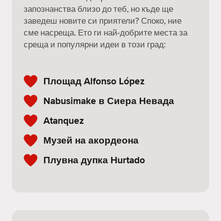
запознанства близо до теб, но къде ще
заведеш новите си приятели? Споко, ние
сме насреща. Ето ги най-добрите места за
среща и популярни идеи в този град:
Площад Alfonso López
Nabusimake в Сиера Невада
Atanquez
Музей на акордеона
Плувна дупка Hurtado