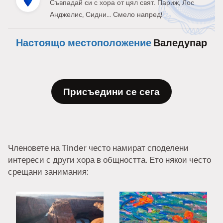
Съвпадай си с хора от цял свят. Париж, Лос
Анджелис, Сидни... Смело напред!
Настоящо местоположение
Валедупар
Присъедини се сега
Членовете на Tinder често намират споделени
интереси с други хора в общността. Ето някои често
срещани занимания: