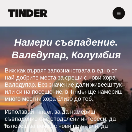
T
i
n
d
e
Намери съвпадение.
r
Н
Валедупар, Колумбия
а
ч
а
Виж как вървят запознанствата в едно от
л
най-добрите места за срещи с нови хора:
о
Валедупар. Без значение дали живееш тук
или си на посещение, в Tinder ще намериш
много местни хора близо до теб.
Използвай Tinder, за да намериш
съвпадение със споделени интереси, да
излезеш за вечер с нови приятели, да