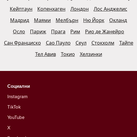
Кейптаун
Копенхаген
Лондон
Лос Анджелис
Мадрид
Маями
Мелбърн
Ню Йорк
Окланд
Осло
Париж
Прага
Рим
Рио де Жанейро
Сан Франциско
Сао Пауло
Сеул
Стокхолм
Тайпе
Тел Авив
Токио
Хелзинки
Социални
Instagram
TikTok
YouTube
X