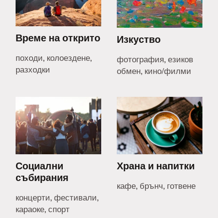
Време на открито
Изкуство
походи, колоездене,
фотография, езиков
разходки
обмен, кино/филми
Социални
Храна и напитки
събирания
кафе, брънч, готвене
концерти, фестивали,
караоке, спорт