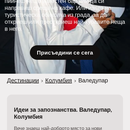
пийнеш нещо в местен бар или да си
направиш среща на кафе. Или излез на
туристическа обиколка из града, за да
откриеш или преоткриеш най-хубавите неща
в него.
Присъедини се сега
Дестинации
›
Колумбия
›
Валедупар
Идеи за запознанства. Валедупар,
Колумбия
Вече знаеш най-доброто място за нови