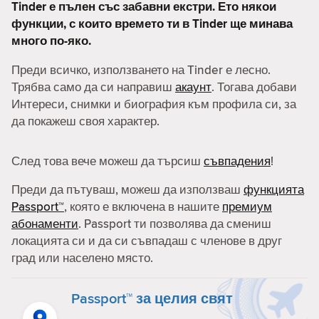
Tinder е пълен със забавни екстри. Ето някои
функции, с които времето ти в Tinder ще минава
много по-яко.
Преди всичко, използването на Tinder е лесно.
Трябва само да си направиш
акаунт
. Тогава добави
Интереси, снимки и биография към профила си, за
да покажеш своя характер.
След това вече можеш да търсиш
съвпадения
!
Преди да пътуваш, можеш да използваш
функцията
Passport™
, която е включена в нашите
премиум
абонаменти
. Passport ти позволява да смениш
локацията си и да си съвпадаш с членове в друг
град или населено място.
Passport™ за целия свят