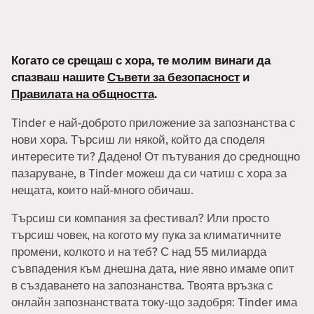
Когато се срещаш с хора, те молим винаги да
спазваш нашите
Съвети за безопасност
и
Правилата на общността
.
Tinder е най-доброто приложение за запознанства с
нови хора. Търсиш ли някой, който да споделя
интересите ти? Дадено! От пътувания до среднощно
пазаруване, в Tinder можеш да си чатиш с хора за
нещата, които най-много обичаш.
Търсиш си компания за фестивал? Или просто
търсиш човек, на когото му пука за климатичните
промени, колкото и на теб? С над 55 милиарда
съвпадения към днешна дата, ние явно имаме опит
в създаването на запознанства. Твоята връзка с
онлайн запознанствата току-що задобря: Tinder има