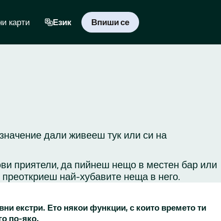
и карти
Език
Впиши се
 значение дали живееш тук или си на
ови приятели, да пийнеш нещо в местен бар или
и преоткриеш най-хубавите неща в него.
вни екстри. Ето някои функции, с които времето ти
го по-яко.