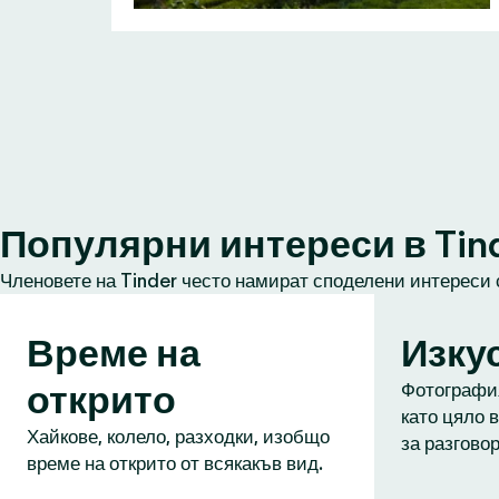
Популярни интереси в Tin
Членовете на Tinder често намират споделени интереси 
Време на
Изку
открито
Фотография
като цяло в
Хайкове, колело, разходки, изобщо
за разговор
време на открито от всякакъв вид.