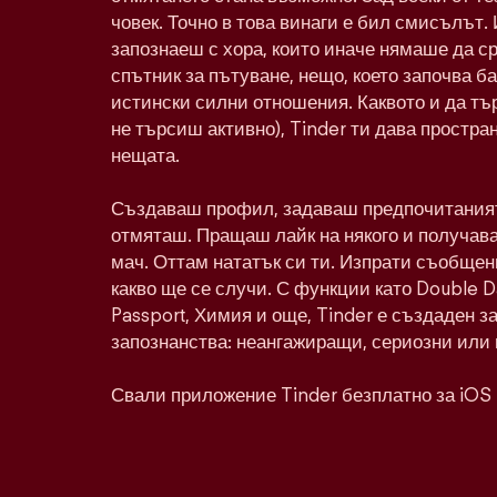
човек. Точно в това винаги е бил смисълът. 
запознаеш с хора, които иначе нямаше да с
спътник за пътуване, нещо, което започва ба
истински силни отношения. Каквото и да тъ
не търсиш активно), Tinder ти дава простра
нещата.
Създаваш профил, задаваш предпочитаният
отмяташ. Пращаш лайк на някого и получава
мач. Оттам нататък си ти. Изпрати съобщен
какво ще се случи. С функции като Double 
Passport, Химия и още, Tinder е създаден з
запознанства: неангажиращи, сериозни или 
Свали приложение Tinder безплатно за iOS 