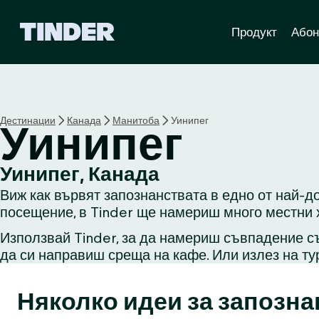
T
Продукт
Абон
i
n
d
e
r
Н
Дестинации
Канада
Манитоба
Уинипег
Уинипег
а
ч
а
Уинипег, Канада
л
Виж как вървят запознанствата в едно от най-до
о
посещение, в Tinder ще намериш много местни х
Използвай Tinder, за да намериш съвпадение съ
да си направиш среща на кафе. Или излез на ту
Няколко идеи за запозна