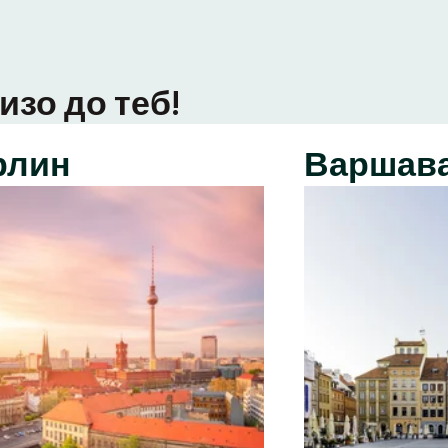
изо до теб!
рлин
Варшав