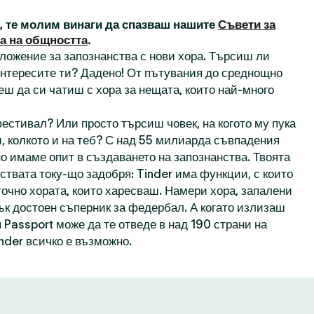
а, те молим винаги да спазваш нашите
Съвети за
а на общността
.
иложение за запознанства с нови хора. Търсиш ли
 интересите ти? Дадено! От пътувания до среднощно
еш да си чатиш с хора за нещата, които най-много
естивал? Или просто търсиш човек, на когото му пука
, колкото и на теб? С над 55 милиарда съвпадения
о имаме опит в създаването на запознанства. Твоята
ствата току-що задобря: Tinder има функции, с които
точно хората, които харесваш. Намери хора, запалени
пък достоен съперник за федербал. А когато излизаш
 Passport може да те отведе в над 190 страни на
inder всичко е възможно.