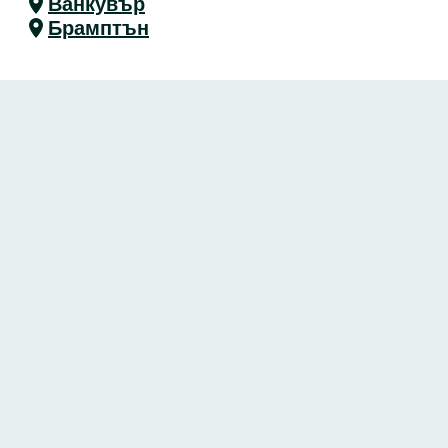
Ванкувър
Брамптън