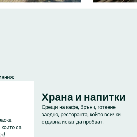
мания:
Храна и напитки
Срещи на кафе, брънч, готвене
заедно, ресторанта, който всички
аоке,
отдавна искат да пробват.
 които са
к!