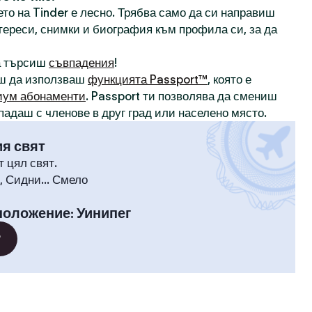
то на Tinder е лесно. Трябва само да си направиш
нтереси, снимки и биография към профила си, за да
а търсиш
съвпадения
!
ш да използваш
функцията Passport™
, която е
иум абонаменти
. Passport ти позволява да смениш
падаш с членове в друг град или населено място.
ия свят
т цял свят.
 Сидни... Смело
положение
:
Уинипег
?