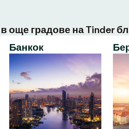
в още градове на Tinder бл
Банкок
Бе