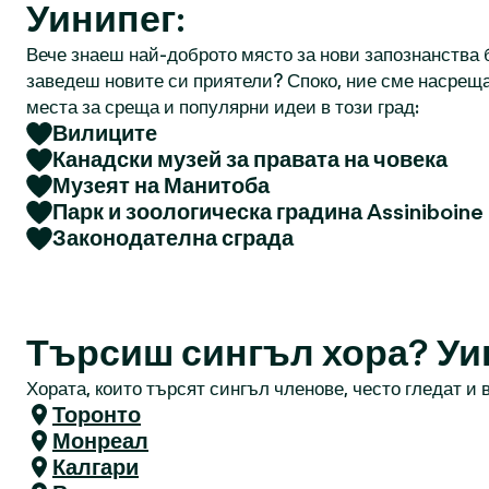
Уинипег:
Вече знаеш най-доброто място за нови запознанства б
заведеш новите си приятели? Споко, ние сме насреща
места за среща и популярни идеи в този град:
Вилиците
Канадски музей за правата на човека
Музеят на Манитоба
Парк и зоологическа градина Assiniboine
Законодателна сграда
Търсиш сингъл хора? Уи
Хората, които търсят сингъл членове, често гледат и в
Торонто
Монреал
Калгари