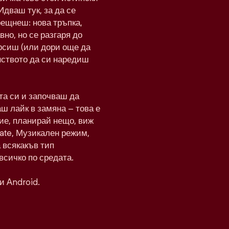
Идваш тук, за да се
рещнеш: нова тръпка,
вно, но се разгаря до
рсиш (или дори още да
нството да си наредиш
а си и започваш да
ш лайк в замяна – това е
ие, планирай нещо, виж
Date, Музикален режим,
а всякакъв тип
всичко по средата.
и Android.