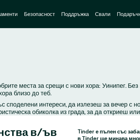
аменти
Безопасност
Поддръжка
Свали
Подаръчн
брите места за срещи с нови хора: Уинипег. Без
ора близо до теб.
с споделени интереси, да излезеш за вечер с н
ристическа обиколка из града, за да откриеш ил
нства в/ъв
Tinder е пълен със заба
в Tinder ще минава мно