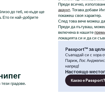
Преди всичко, използване
акаунт
. Тогава добави И
лизо до теб, но къде ще
покажеш своя характер.
. Ето ги най-добрите
След това вече можеш д
Преди да пътуваш, може
включена в нашите
прем
локацията си и да си съв
Passport™ за цел
Съвпадай си с хора о
Париж, Лос Анджелис,
напред!
Настоящо место
нипег
Какво е Passport
 тези градове.