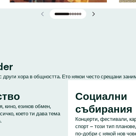
der
с други хора в общността. Ето някои често срещани зани
ство
Социални
събирания
, кино, езиков обмен,
сичко, което ти дава тема
Концерти, фестивали, кар
.
спорт – този тип планове,
по-добри с някой нов чове