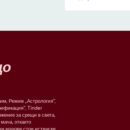
що
им, Режим „Астрология“,
рификация“, Tinder
жение за срещи в света,
мача, откакто
ези мачове стои истински