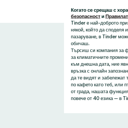
Когато се срещаш с хор
безопасност
и
Правилат
Tinder е най-доброто пр
някой, който да споделя
пазаруване, в Tinder мож
обичаш.
Търсиш си компания за ф
за климатичните промени
към днешна дата, ние явн
връзка с онлайн запознан
да те видят и забележат 
по кафето като теб, или 
от града, нашата функция
повече от 40 езика — в T