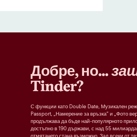
Добре, но...
за
Tinder?
С функции като Double Date, Музикален реж
Passport, „Намерение за връзка“ и „Фото ве
продължава да бъде най-популярното прило
достъпно в 190 държави, с над 55 милиарда 
отмятането стана възможно. Зад всеки от т