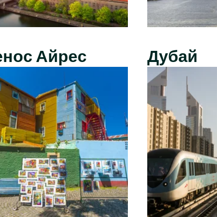
енос Айрес
Дубай