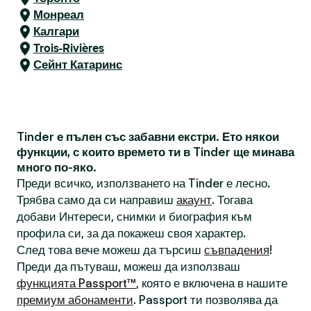
Монреал
Калгари
Trois-Rivières
Сейнт Катаринс
Tinder е пълен със забавни екстри. Ето някои
функции, с които времето ти в Tinder ще минава
много по-яко.
Преди всичко, използването на Tinder е лесно.
Трябва само да си направиш
акаунт
. Тогава
добави Интереси, снимки и биография към
профила си, за да покажеш своя характер.
След това вече можеш да търсиш
съвпадения
!
Преди да пътуваш, можеш да използваш
функцията Passport™
, която е включена в нашите
премиум абонаменти
. Passport ти позволява да