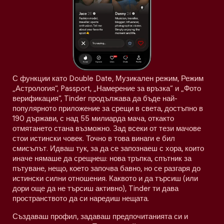
С функции като Double Date, Музикален режим, Режим
„Астрология“, Passport, „Намерение за връзка“ и „Фото
верификация“, Tinder продължава да бъде най-
популярното приложение за срещи в света, достъпно в
190 държави, с над 55 милиарда мача, откакто
отмятането стана възможно. Зад всеки от тези мачове
стои истински човек. Точно в това винаги е бил
смисълът. Идваш тук, за да се запознаеш с хора, които
иначе нямаше да срещнеш: нова тръпка, спътник за
пътуване, нещо, което започва бавно, но се разгаря до
истински силни отношения. Каквото и да търсиш (или
дори още да не търсиш активно), Tinder ти дава
пространството да си наредиш нещата.
Създаваш профил, задаваш предпочитанията си и