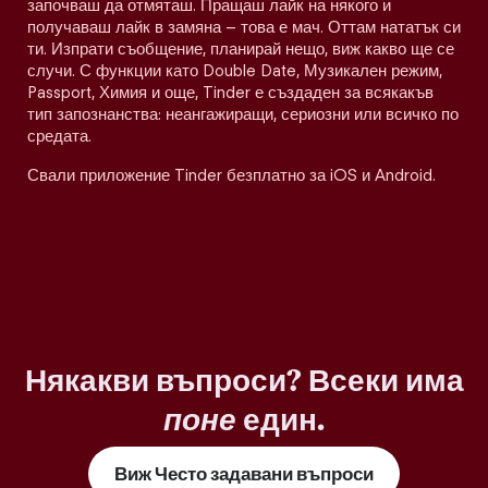
започваш да отмяташ. Пращаш лайк на някого и
получаваш лайк в замяна – това е мач. Оттам нататък си
ти. Изпрати съобщение, планирай нещо, виж какво ще се
случи. С функции като Double Date, Музикален режим,
Passport, Химия и още, Tinder е създаден за всякакъв
тип запознанства: неангажиращи, сериозни или всичко по
средата.
Свали приложение Tinder безплатно за iOS и Android.
Някакви въпроси? Всеки има
поне
един.
Виж Често задавани въпроси