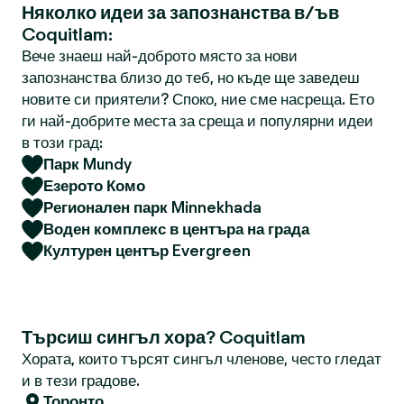
Няколко идеи за запознанства в/ъв
Coquitlam:
Вече знаеш най-доброто място за нови
запознанства близо до теб, но къде ще заведеш
новите си приятели? Споко, ние сме насреща. Ето
ги най-добрите места за среща и популярни идеи
в този град:
Парк Mundy
Езерото Комо
Регионален парк Minnekhada
Воден комплекс в центъра на града
Културен център Evergreen
Търсиш сингъл хора? Coquitlam
Хората, които търсят сингъл членове, често гледат
и в тези градове.
Торонто