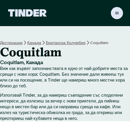
T
i
n
d
e
Дестинации
Канада
Британска Колумбия
Coquitlam
r
Coquitlam
Н
а
ч
Coquitlam, Канада
а
Виж как вървят запознанствата в едно от най-добрите места за
л
срещи с нови хора: Coquitlam. Без значение дали живееш тук
о
или си на посещение, в Tinder ще намериш много местни хора
близо до теб.
Използвай Tinder, за да намериш съвпадение със споделени
интереси, да излезеш за вечер с нови приятели, да пийнеш
нещо в местен бар или да си направиш среща на кафе. Или
излез на туристическа обиколка из града, за да откриеш или
преоткриеш най-хубавите неща в него.