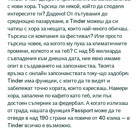
с нови хора. Търсиш ли някой, който да споделя
интересите ти? Дадено! От пътувания до
среднощно пазаруване, в Tinder можеш да си
чатиш с хора за нещата, които най-много обичаш.
Търсиш си компания за фестивал? Или просто
търсиш човек, на когото му пука за климатичните
промени, колкото и на теб? С над 55 милиарда
съвпадения към днешна дата, ние явно имаме
опит в създаването на запознанства. Твоята
връзка с онлайн запознанствата току-що задобря:
Tinder има функции, с които да те видят и
забележат точно хората, които харесваш. Намери
хора, запалени по кафето като теб, или пък
достоен съперник за федербал. А когато излизаш
от града, нашата функция Passport може да те
отведе в над 190 страни на повече от 40 езика — в
Tinder всичко е възможно.