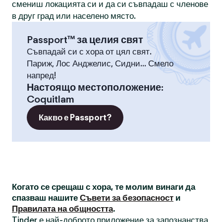
смениш локацията си и да си съвпадаш с членове
в друг град или населено място.
Passport™ за целия свят
Съвпадай си с хора от цял свят.
Париж, Лос Анджелис, Сидни... Смело
напред!
Настоящо местоположение
:
Coquitlam
Какво е Passport?
Когато се срещаш с хора, те молим винаги да
спазваш нашите
Съвети за безопасност
и
Правилата на общността
.
Tinder е най-доброто приложение за запознанства