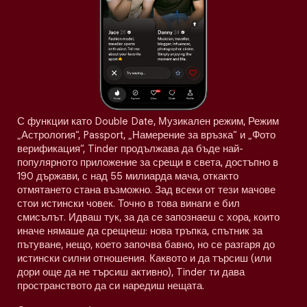
С функции като Double Date, Музикален режим, Режим
„Астрология“, Passport, „Намерение за връзка“ и „Фото
верификация“, Tinder продължава да бъде най-
популярното приложение за срещи в света, достъпно в
190 държави, с над 55 милиарда мача, откакто
отмятането стана възможно. Зад всеки от тези мачове
стои истински човек. Точно в това винаги е бил
смисълът. Идваш тук, за да се запознаеш с хора, които
иначе нямаше да срещнеш: нова тръпка, спътник за
пътуване, нещо, което започва бавно, но се разгаря до
истински силни отношения. Каквото и да търсиш (или
дори още да не търсиш активно), Tinder ти дава
пространството да си наредиш нещата.