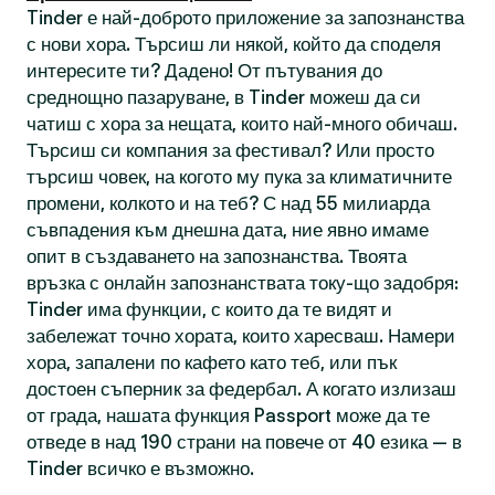
Tinder е най-доброто приложение за запознанства
с нови хора. Търсиш ли някой, който да споделя
интересите ти? Дадено! От пътувания до
среднощно пазаруване, в Tinder можеш да си
чатиш с хора за нещата, които най-много обичаш.
Търсиш си компания за фестивал? Или просто
търсиш човек, на когото му пука за климатичните
промени, колкото и на теб? С над 55 милиарда
съвпадения към днешна дата, ние явно имаме
опит в създаването на запознанства. Твоята
връзка с онлайн запознанствата току-що задобря:
Tinder има функции, с които да те видят и
забележат точно хората, които харесваш. Намери
хора, запалени по кафето като теб, или пък
достоен съперник за федербал. А когато излизаш
от града, нашата функция Passport може да те
отведе в над 190 страни на повече от 40 езика — в
Tinder всичко е възможно.