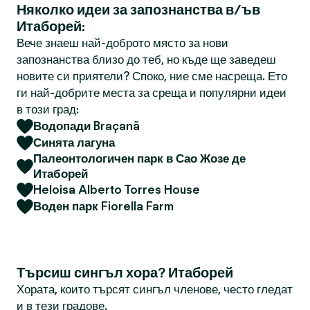
Няколко идеи за запознанства в/ъв
Итаборей:
Вече знаеш най-доброто място за нови
запознанства близо до теб, но къде ще заведеш
новите си приятели? Споко, ние сме насреща. Ето
ги най-добрите места за среща и популярни идеи
в този град:
Водопади Braçanã
Синята лагуна
Палеонтологичен парк в Сао Жозе де
Итаборей
Heloisa Alberto Torres House
Воден парк Fiorella Farm
Търсиш сингъл хора? Итаборей
Хората, които търсят сингъл членове, често гледат
и в тези градове.