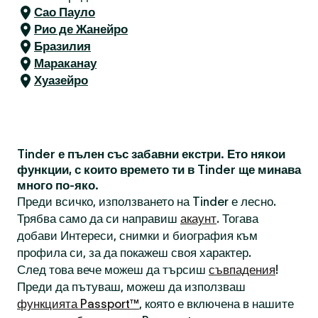
Сао Пауло
Рио де Жанейро
Бразилия
Мараканау
Хуазейро
Tinder е пълен със забавни екстри. Ето някои
функции, с които времето ти в Tinder ще минава
много по-яко.
Преди всичко, използването на Tinder е лесно.
Трябва само да си направиш
акаунт
. Тогава
добави Интереси, снимки и биография към
профила си, за да покажеш своя характер.
След това вече можеш да търсиш
съвпадения
!
Преди да пътуваш, можеш да използваш
функцията Passport™
, която е включена в нашите