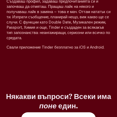
Създаваш профил, задаваш предпочитанията си и
започваш да отмяташ. Пращаш лайк на някого и
получаваш лайк в замяна – това е мач. Оттам нататък си
ти. Изпрати съобщение, планирай нещо, виж какво ще се
случи. С функции като Double Date, Музикален режим,
Passport, Химия и още, Tinder е създаден за всякакъв
тип запознанства: неангажиращи, сериозни или всичко по
средата.
Свали приложение Tinder безплатно за iOS и Android.
Някакви въпроси? Всеки има
поне
един.