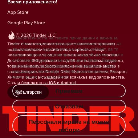
Вземи приложението!
App Store
Google Play Store
© 2026 Tinder LLC
Поверителността на твоите лични данни е важна за
нас. Ние и нашите партньори използваме тракери, за
Tinder е мястото, където връзките наистина започват –
да измерваме аудиторията на нашия уебсайт, да ти
независимо дали търсиш нещо сериозно, нещо
предоставяме предложения и да подобряваме своите
неангажиращо или още не знаеш какво точно търсиш.
собствени маркетингови операции в Tinder.
Повече
Достъпно в 190 държави с над 55 милиарда мача досега,
информация за бисквитките и доставчиците, които
това е най-популярното приложение за запознанства в
използваме.
Можеш да оттеглиш съгласието си по
света. Екстри като Double Date, Музикален режим, Passport,
всяко време от настройките.
Химия и още са създадени за всякакъв вид запознанства.
Свали безплатно за iOS и Android.
Приемам
български
Отказвам
Персонализиране на моите
избори