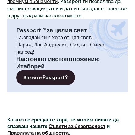
премиум абонаменти
. Passport ти позволява да
смениш локацията си и да си съвпадаш с членове
в друг град или населено място.
Passport™ за целия свят
Съвпадай си с хора от цял свят.
Париж, Лос Анджелис, Сидни... Смело
напред!
Настоящо местоположение
:
Итаборей
Какво е Passport?
Когато се срещаш с хора, те молим винаги да
спазваш нашите
Съвети за безопасност
и
Правилата на общността
.