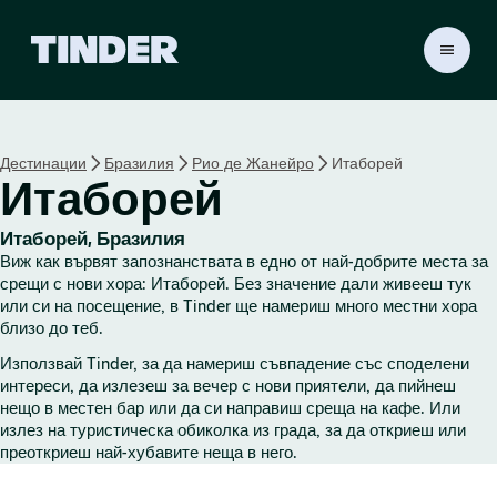
T
i
n
d
e
Дестинации
Бразилия
Рио де Жанейро
Итаборей
r
Итаборей
Н
а
ч
Итаборей, Бразилия
а
Виж как вървят запознанствата в едно от най-добрите места за
л
срещи с нови хора: Итаборей. Без значение дали живееш тук
о
или си на посещение, в Tinder ще намериш много местни хора
близо до теб.
Използвай Tinder, за да намериш съвпадение със споделени
интереси, да излезеш за вечер с нови приятели, да пийнеш
нещо в местен бар или да си направиш среща на кафе. Или
излез на туристическа обиколка из града, за да откриеш или
преоткриеш най-хубавите неща в него.