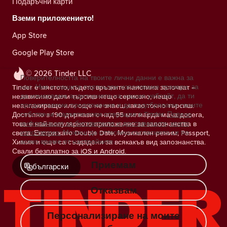
Подаръчни карти
Вземи приложението!
App Store
Google Play Store
© 2026 Tinder LLC
Поверителността на твоите лични данни е важна за
нас. Ние и нашите партньори използваме тракери, за
Tinder е мястото, където връзките наистина започват –
да измерваме аудиторията на нашия уебсайт, да ти
независимо дали търсиш нещо сериозно, нещо
предоставяме предложения и да подобряваме своите
неангажиращо или още не знаеш какво точно търсиш.
собствени маркетингови операции в Tinder.
Повече
Достъпно в 190 държави с над 55 милиарда мача досега,
информация за бисквитките и доставчиците, които
това е най-популярното приложение за запознанства в
използваме.
Можеш да оттеглиш съгласието си по
света. Екстри като Double Date, Музикален режим, Passport,
всяко време от настройките.
Химия и още са създадени за всякакъв вид запознанства.
Свали безплатно за iOS и Android.
Приемам
български
Отказвам
Персонализиране на моите