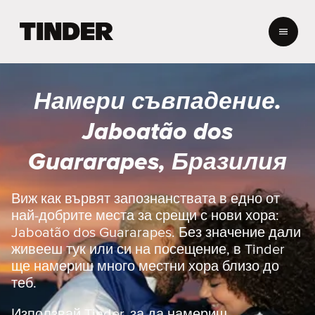
T
i
n
d
e
Намери съвпадение.
r
Н
Jaboatão dos
а
ч
Guararapes, Бразилия
а
л
о
Виж как вървят запознанствата в едно от
най-добрите места за срещи с нови хора:
Jaboatão dos Guararapes. Без значение дали
живееш тук или си на посещение, в Tinder
ще намериш много местни хора близо до
теб.
Използвай Tinder, за да намериш