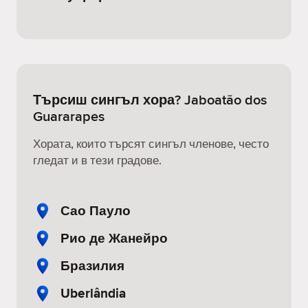
Търсиш сингъл хора? Jaboatão dos
Guararapes
Хората, които търсят сингъл членове, често
гледат и в тези градове.
Сао Пауло
Рио де Жанейро
Бразилия
Uberlândia