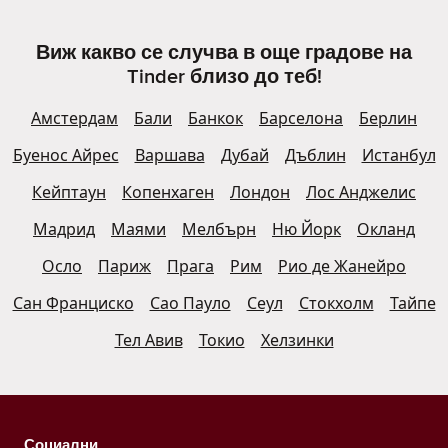
Виж какво се случва в още градове на
Tinder близо до теб!
Амстердам
Бали
Банкок
Барселона
Берлин
Буенос Айрес
Варшава
Дубай
Дъблин
Истанбул
Кейптаун
Копенхаген
Лондон
Лос Анджелис
Мадрид
Маями
Мелбърн
Ню Йорк
Окланд
Осло
Париж
Прага
Рим
Рио де Жанейро
Сан Франциско
Сао Пауло
Сеул
Стокхолм
Тайпе
Тел Авив
Токио
Хелзинки
Социални