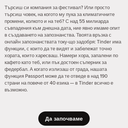
Търсиш си компания за фестивал? Или просто
търсиш човек, на когото му пука за климатичните
промени, колкото и на теб? С над 55 милиарда
съвпадения към днешна дата, ние явно имаме опит
в създаването на запознанства. Твоята връзка с
онлайн запознанствата току-що задобря: Tinder има
функции, с които да те видят и забележат точно
хората, които харесваш. Намери хора, запалени по
кафето като теб, или пък достоен съперник за
федербал. А когато излизаш от града, нашата
функция Passport може да те отведе в над 190
страни на повече от 40 езика — в Tinder всичко е
възможно.
Да започваме