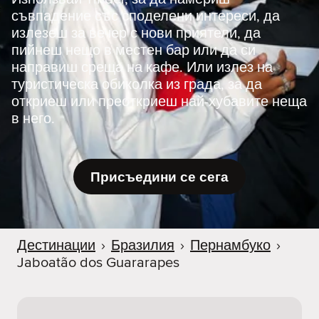
съвпадение със споделени интереси, да
излезеш за вечер с нови приятели, да
пийнеш нещо в местен бар или да си
направиш среща на кафе. Или излез на
туристическа обиколка из града, за да
откриеш или преоткриеш най-хубавите неща
в него.
Присъедини се сега
Дестинации
›
Бразилия
›
Пернамбуко
›
Jaboatão dos Guararapes