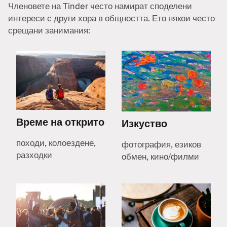
Членовете на Tinder често намират споделени
интереси с други хора в общността. Ето някои често
срещани занимания:
Време на открито
Изкуство
походи, колоездене,
фотография, езиков
разходки
обмен, кино/филми