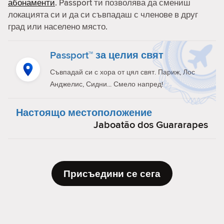
абонаменти
. Passport ти позволява да смениш
локацията си и да си съвпадаш с членове в друг
град или населено място.
Passport™ за целия свят
Съвпадай си с хора от цял свят. Париж, Лос
Анджелис, Сидни... Смело напред!
Настоящо местоположение
Jaboatão dos Guararapes
Присъедини се сега