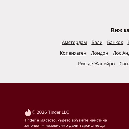
Виж ка
Амстердам
Бали
Банкок
Копенхаген
Лондон
Лос Ан
Рио де Жанейро
Сан
© 2026 Tinder LLC
Tinder е мястото, където връзките наистина
започват – независимо дали търсиш нещо