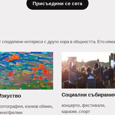
Присъедини се сега
т споделени интереси с други хора в общността. Ето няк
Социални събирани
Изкуство
концерти, фестивали,
фотография, езиков обмен,
караоке, спорт
кино/филми