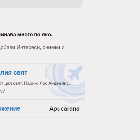
минава много по-яко.
 добави Интереси, снимки и
елия свят
от цял свят. Париж, Лос Анджелис,
ед!
ожение
Apucarana