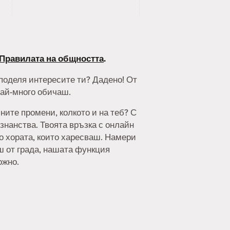
Правилата на общността
.
споделя интересите ти? Дадено! От
най-много обичаш.
ните промени, колкото и на теб? С
знанства. Твоята връзка с онлайн
но хората, които харесваш. Намери
аш от града, нашата функция
ожно.