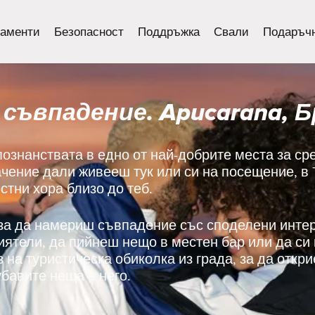
аменти
Безопасност
Поддръжка
Свали
Подаръчн
съвпадение. Apucarana, 
познанствата в едно от най-добрите места за ср
ачение дали живееш тук или си на посещение, в 
тни хора близо до теб.
 за да намериш съвпадение със споделени инте
риятели, да пийнеш нещо в местен бар или да с
з на туристическа обиколка из града, за да откр
бавите неща в него.