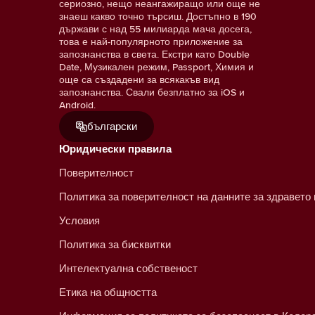
сериозно, нещо неангажиращо или още не
знаеш какво точно търсиш. Достъпно в 190
държави с над 55 милиарда мача досега,
това е най-популярното приложение за
запознанства в света. Екстри като Double
Date, Музикален режим, Passport, Химия и
още са създадени за всякакъв вид
запознанства. Свали безплатно за iOS и
Android.
български
Юридически правила
Поверителност
Политика за поверителност на данните за здравето
Условия
Политика за бисквитки
Интелектуална собственост
Етика на общността