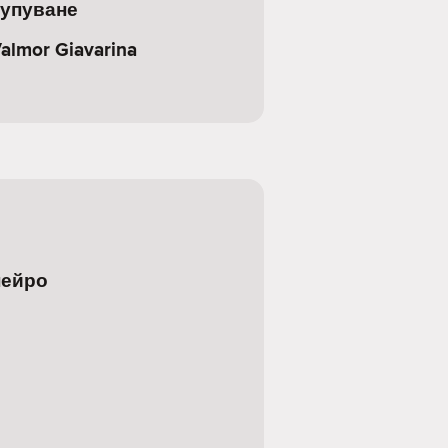
купуване
almor Giavarina
нейро