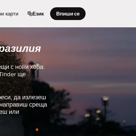
и карти
Език
Впиши се
Бразилия
ещи с нови хора:
Tinder ще
реси, да излезеш
и направиш среща
иеш или