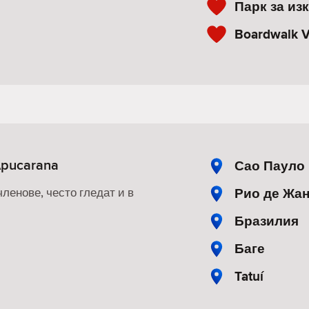
Парк за из
Boardwalk V
pucarana
Сао Пауло
Рио де Жа
членове, често гледат и в
Бразилия
Баге
Tatuí