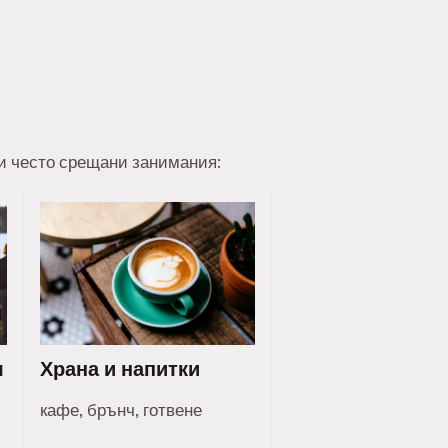
ои често срещани занимания:
я
Храна и напитки
кафе, брънч, готвене