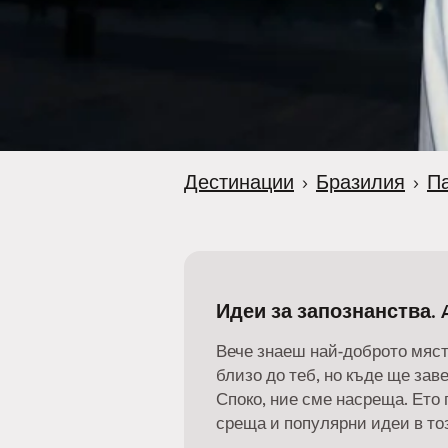
Дестинации
›
Бразилия
›
П
Идеи за запознанства. 
Вече знаеш най-доброто мяст
близо до теб, но къде ще за
Споко, ние сме насреща. Ето 
среща и популярни идеи в тоз