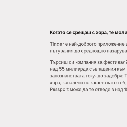
Когато се срещаш с хора, те мо
Tinder е най-доброто приложение з
пътувания до среднощно пазаруван
Търсиш си компания за фестивал? 
над 55 милиарда съвпадения към д
запознанствата току-що задобря: T
хора, запалени по кафето като теб
Passport може да те отведе в над 1