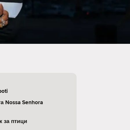
oti
а Nossa Senhora
к за птици