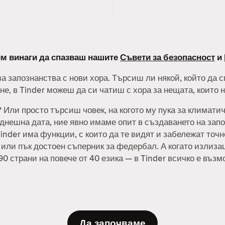
лим винаги да спазваш нашите
Съвети за безопасност
и
а запознанства с нови хора. Търсиш ли някой, който да 
е, в Tinder можеш да си чатиш с хора за нещата, които 
Или просто търсиш човек, на когото му пука за климатич
нешна дата, ние явно имаме опит в създаването на запо
inder има функции, с които да те видят и забележат точ
, или пък достоен съперник за федербал. А когато излиз
90 страни на повече от 40 езика — в Tinder всичко е възм
Да започваме