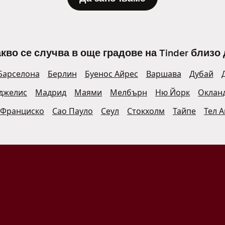
кво се случва в още градове на Tinder близо 
Барселона
Берлин
Буенос Айрес
Варшава
Дубай
джелис
Мадрид
Маями
Мелбърн
Ню Йорк
Оклан
 Франциско
Сао Пауло
Сеул
Стокхолм
Тайпе
Тел 