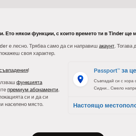
и. Ето някои функции, с които времето ти в Tinder ще 
nder е лесно. Трябва само да си направиш
акаунт
. Тогава
покажеш своя характер.
Passport™ за ц
съвпадения
!
Съвпадай си с хора 
олзваш
функцията
Сидни... Смело напр
ите
премиум абонаменти
.
локацията си и да си
ли населено място.
Настоящо местопол