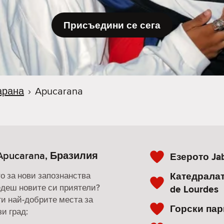
Присъедини се сега
арана
›
Apucarana
Apucarana, Бразилия
Езерото Jab
Катедралат
о за нови запознанства
ведеш новите си приятели?
de Lourdes
ги най-добрите места за
Горски пар
и град: