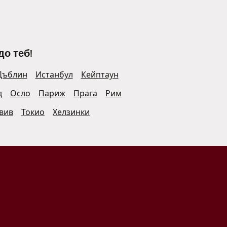
до теб!
Дъблин
Истанбул
Кейптаун
д
Осло
Париж
Прага
Рим
Авив
Токио
Хелзинки