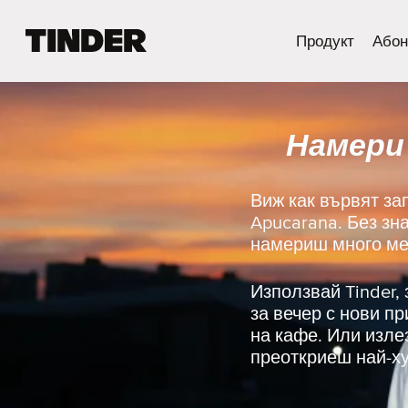
T
Продукт
Абон
i
n
d
e
Намери 
r
Н
а
ч
Виж как вървят за
а
Apucarana. Без зн
л
намериш много мес
о
Използвай Tinder,
за вечер с нови п
на кафе. Или изле
преоткриеш най-ху