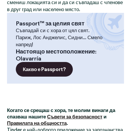
смениш локацията си и да си съвпадаш с членове
в друг град или населено място.
Passport™ за целия свят
Съвпадай си с хора от цял свят.
Париж, Лос Анджелис, Сидни... Смело
напред!
Настоящо местоположение
:
Olavarría
Какво е Passport?
Когато се срещаш с хора, те молим винаги да
спазваш нашите
Съвети за безопасност
и
Правилата на общността
.
Tinder е най-доброто приложение за запознанства