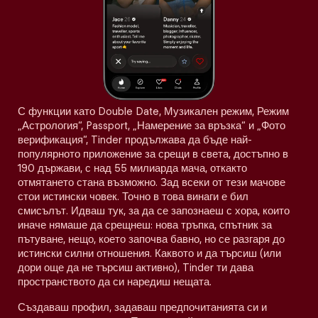
С функции като Double Date, Музикален режим, Режим
„Астрология“, Passport, „Намерение за връзка“ и „Фото
верификация“, Tinder продължава да бъде най-
популярното приложение за срещи в света, достъпно в
190 държави, с над 55 милиарда мача, откакто
отмятането стана възможно. Зад всеки от тези мачове
стои истински човек. Точно в това винаги е бил
смисълът. Идваш тук, за да се запознаеш с хора, които
иначе нямаше да срещнеш: нова тръпка, спътник за
пътуване, нещо, което започва бавно, но се разгаря до
истински силни отношения. Каквото и да търсиш (или
дори още да не търсиш активно), Tinder ти дава
пространството да си наредиш нещата.
Създаваш профил, задаваш предпочитанията си и