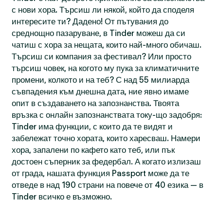
с нови хора. Търсиш ли някой, който да споделя
интересите ти? Дадено! От пътувания до
среднощно пазаруване, в Tinder можеш да си
чатиш с хора за нещата, които най-много обичаш.
Търсиш си компания за фестивал? Или просто
търсиш човек, на когото му пука за климатичните
промени, колкото и на теб? С над 55 милиарда
съвпадения към днешна дата, ние явно имаме
опит в създаването на запознанства. Твоята
връзка с онлайн запознанствата току-що задобря:
Tinder има функции, с които да те видят и
забележат точно хората, които харесваш. Намери
хора, запалени по кафето като теб, или пък
достоен съперник за федербал. А когато излизаш
от града, нашата функция Passport може да те
отведе в над 190 страни на повече от 40 езика — в
Tinder всичко е възможно.