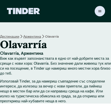
T
i
n
d
e
Дестинации
Аржентина
Olavarría
r
Olavarría
Н
а
ч
Olavarría, Аржентина
а
Виж как вървят запознанствата в едно от най-добрите места за
л
срещи с нови хора: Olavarría. Без значение дали живееш тук или
о
си на посещение, в Tinder ще намериш много местни хора близо
до теб.
Използвай Tinder, за да намериш съвпадение със споделени
интереси, да излезеш за вечер с нови приятели, да пийнеш
нещо в местен бар или да си направиш среща на кафе. Или
излез на туристическа обиколка из града, за да откриеш или
преоткриеш най-хубавите неща в него.