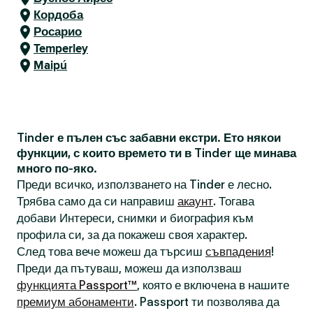
Кордоба
Росарио
Temperley
Maipú
Tinder е пълен със забавни екстри. Ето някои
функции, с които времето ти в Tinder ще минава
много по-яко.
Преди всичко, използването на Tinder е лесно.
Трябва само да си направиш
акаунт
. Тогава
добави Интереси, снимки и биография към
профила си, за да покажеш своя характер.
След това вече можеш да търсиш
съвпадения
!
Преди да пътуваш, можеш да използваш
функцията Passport™
, която е включена в нашите
премиум абонаменти
. Passport ти позволява да