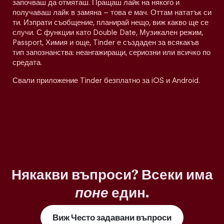
започваш да отмяташ. Пращаш лайк на някого и
получаваш лайк в замяна – това е мач. Оттам нататък си
ти. Изпрати съобщение, планирай нещо, виж какво ще се
случи. С функции като Double Date, Музикален режим,
Passport, Химия и още, Tinder е създаден за всякакъв
тип запознанства: неангажиращи, сериозни или всичко по
средата.
Свали приложение Tinder безплатно за iOS и Android.
Някакви въпроси? Всеки има
поне
един.
Виж Често задавани въпроси