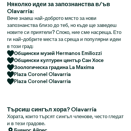
Няколко идеи за запознанства в/ъв
Olavarría:
Вече знаеш най-доброто място за нови
запознанства близо до теб, но къде ще заведеш
новите си приятели? Споко, ние сме насреща. Ето
ги най-добрите места за среща и популярни идеи
в този град:
Общински музей Hermanos Emiliozzi
Общински културен център Сан Хосе
Зоологическа градина La Maxima
Plaza Coronel Olavarria
Plaza Coronel Olavarria
Търсиш сингъл хора? Olavarría
Хората, които търсят сингъл членове, често гледат
и в тези градове.
Буенос Айрес