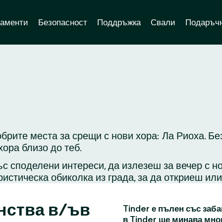
аменти
Безопасност
Поддръжка
Свали
Подаръчн
брите места за срещи с нови хора: Ла Риоха. Бе
ора близо до теб.
с споделени интереси, да излезеш за вечер с н
ристическа обиколка из града, за да откриеш ил
нства в/ъв
Tinder е пълен със заба
в Tinder ще минава мно