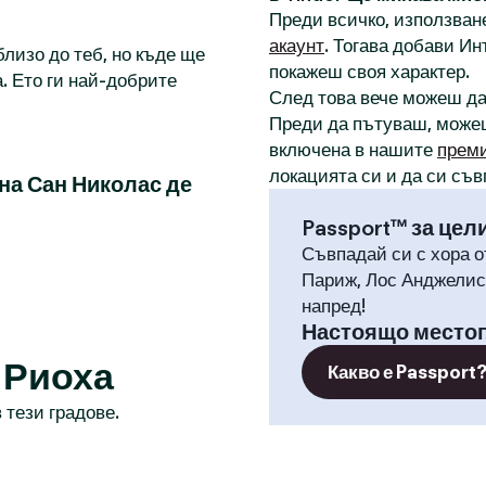
Преди всичко, използване
акаунт
. Тогава добави И
лизо до теб, но къде ще
покажеш своя характер.
. Ето ги най-добрите
След това вече можеш д
Преди да пътуваш, може
включена в нашите
прем
локацията си и да си съв
на Сан Николас де
Passport™ за цел
Съвпадай си с хора о
Париж, Лос Анджелис,
напред!
Настоящо место
 Риоха
Какво е Passport
 тези градове.