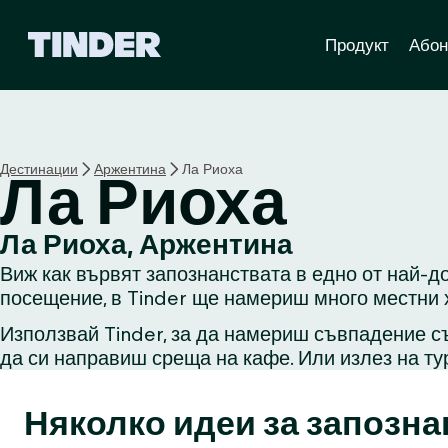
T
Продукт
Абон
i
n
d
e
r
Н
Дестинации
Аржентина
Ла Риоха
Ла Риоха
а
ч
а
Ла Риоха, Аржентина
л
Виж как вървят запознанствата в едно от най-до
о
посещение, в Tinder ще намериш много местни х
Използвай Tinder, за да намериш съвпадение съ
да си направиш среща на кафе. Или излез на ту
Няколко идеи за запозна