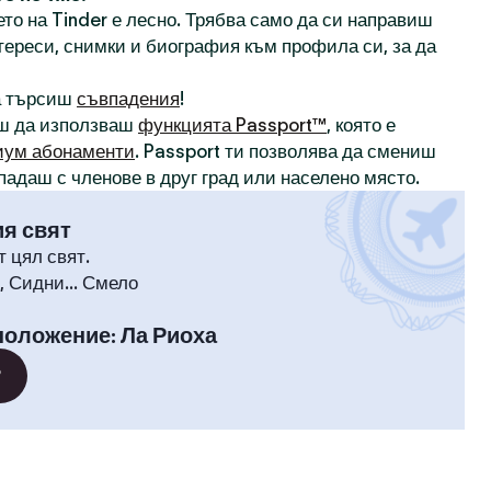
то на Tinder е лесно. Трябва само да си направиш
нтереси, снимки и биография към профила си, за да
а търсиш
съвпадения
!
ш да използваш
функцията Passport™
, която е
иум абонаменти
. Passport ти позволява да смениш
падаш с членове в друг град или населено място.
ия свят
т цял свят.
 Сидни... Смело
положение
:
Ла Риоха
?