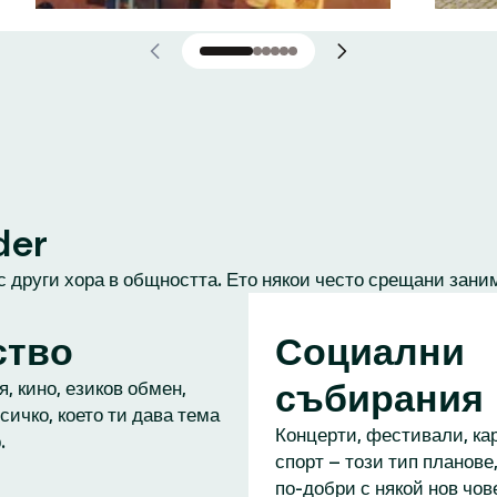
der
с други хора в общността. Ето някои често срещани зани
ство
Социални
събирания
, кино, езиков обмен,
сичко, което ти дава тема
Концерти, фестивали, кар
.
спорт – този тип планове,
по-добри с някой нов чове