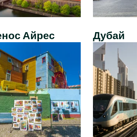
енос Айрес
Дубай