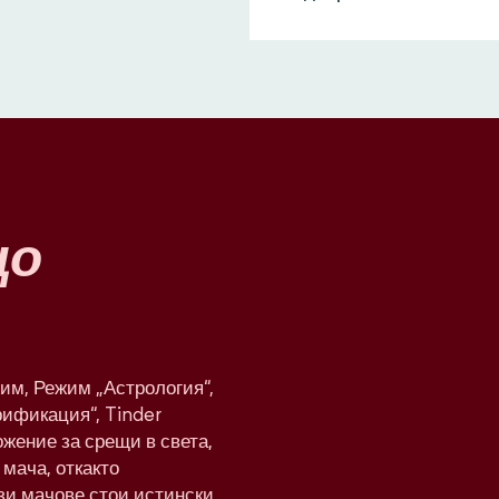
що
им, Режим „Астрология“,
рификация“, Tinder
жение за срещи в света,
мача, откакто
ези мачове стои истински