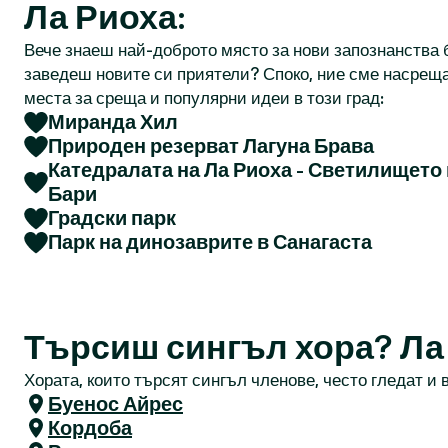
Ла Риоха:
Вече знаеш най-доброто място за нови запознанства б
заведеш новите си приятели? Споко, ние сме насреща
места за среща и популярни идеи в този град:
Миранда Хил
Природен резерват Лагуна Брава
Катедралата на Ла Риоха - Светилището 
Бари
Градски парк
Парк на динозаврите в Санагаста
Търсиш сингъл хора? Ла
Хората, които търсят сингъл членове, често гледат и в
Буенос Айрес
Кордоба