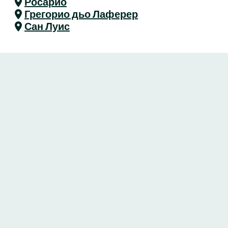
Росарио
Грегорио дьо Лаферер
Сан Луис