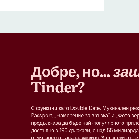
Добре, но...
за
Tinder?
С функции като Double Date, Музикален реж
Passport, „Намерение за връзка“ и „Фото ве
продължава да бъде най-популярното прило
достъпно в 190 държави, с над 55 милиарда 
отмятането стана възможно. Зад всеки от т