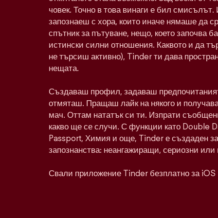
човек. Точно в това винаги е бил смисълът. 
запознаеш с хора, които иначе нямаше да с
спътник за пътуване, нещо, което започва ба
истински силни отношения. Каквото и да тъ
не търсиш активно), Tinder ти дава простра
нещата.
Създаваш профил, задаваш предпочитаният
отмяташ. Пращаш лайк на някого и получава
мач. Оттам нататък си ти. Изпрати съобщен
какво ще се случи. С функции като Double 
Passport, Химия и още, Tinder е създаден з
запознанства: неангажиращи, сериозни или 
Свали приложение Tinder безплатно за iOS 