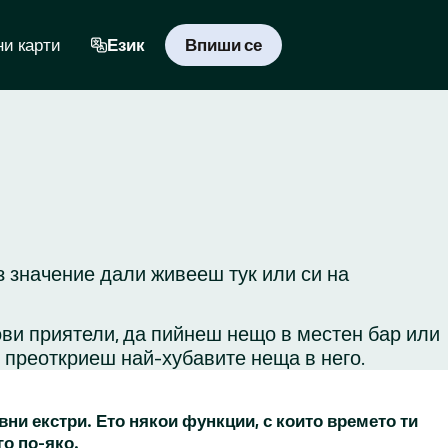
и карти
Език
Впиши се
з значение дали живееш тук или си на
ови приятели, да пийнеш нещо в местен бар или
и преоткриеш най-хубавите неща в него.
вни екстри. Ето някои функции, с които времето ти
го по-яко.