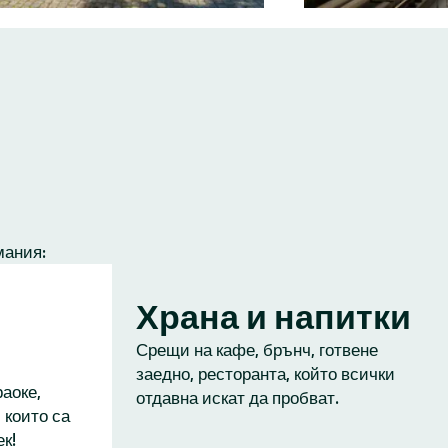
мания:
Храна и напитки
Срещи на кафе, брънч, готвене
заедно, ресторанта, който всички
аоке,
отдавна искат да пробват.
 които са
к!