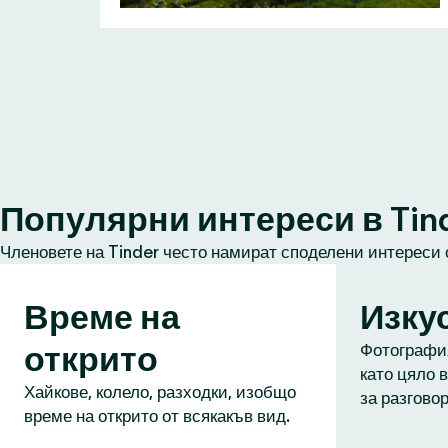
Популярни интереси в Tin
Членовете на Tinder често намират споделени интереси 
Време на
Изку
открито
Фотография
като цяло в
Хайкове, колело, разходки, изобщо
за разговор
време на открито от всякакъв вид.