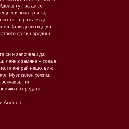
Идваш тук, за да се
рещнеш: нова тръпка,
вно, но се разгаря до
рсиш (или дори още да
нството да си наредиш
а си и започваш да
ш лайк в замяна – това е
ие, планирай нещо, виж
Date, Музикален режим,
а всякакъв тип
всичко по средата.
и Android.