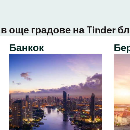
в още градове на Tinder бл
Банкок
Бе