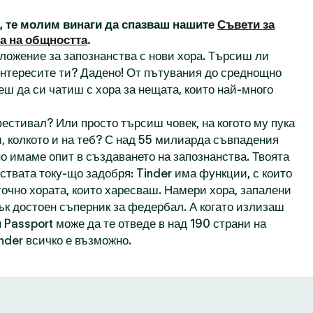
а, те молим винаги да спазваш нашите
Съвети за
а на общността
.
иложение за запознанства с нови хора. Търсиш ли
 интересите ти? Дадено! От пътувания до среднощно
еш да си чатиш с хора за нещата, които най-много
естивал? Или просто търсиш човек, на когото му пука
, колкото и на теб? С над 55 милиарда съвпадения
о имаме опит в създаването на запознанства. Твоята
ствата току-що задобря: Tinder има функции, с които
точно хората, които харесваш. Намери хора, запалени
пък достоен съперник за федербал. А когато излизаш
 Passport може да те отведе в над 190 страни на
inder всичко е възможно.