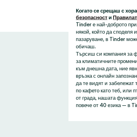
Когато се срещаш с хор
безопасност
и
Правилат
Tinder е най-доброто пр
някой, който да споделя
пазаруване, в Tinder мож
обичаш.
Търсиш си компания за ф
за климатичните промени
към днешна дата, ние явн
връзка с онлайн запознан
да те видят и забележат 
по кафето като теб, или 
от града, нашата функция
повече от 40 езика — в T