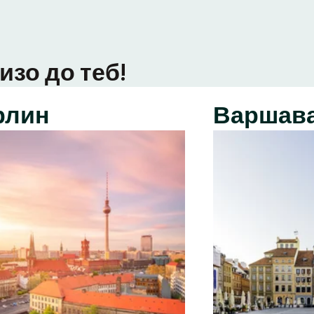
изо до теб!
рлин
Варшав