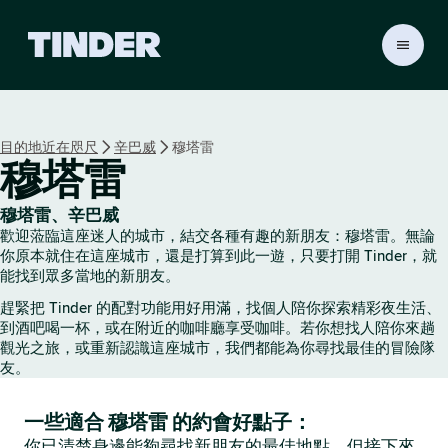
T
i
n
d
e
目的地近在咫尺
辛巴威
穆塔雷
r
穆塔雷
首
頁
穆塔雷、辛巴威
歡迎蒞臨這座迷人的城市，結交各種有趣的新朋友：穆塔雷。無論
你原本就住在這座城市，還是打算到此一遊，只要打開 Tinder，就
能找到眾多當地的新朋友。
趕緊把 Tinder 的配對功能用好用滿，找個人陪你探索精彩夜生活、
到酒吧喝一杯，或在附近的咖啡廳享受咖啡。若你想找人陪你來趟
觀光之旅，或重新認識這座城市，我們都能為你尋找最佳的冒險隊
友。
一些適合 穆塔雷 的約會好點子：
你已清楚身邊能夠尋找新朋友的最佳地點，但接下來