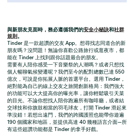
與新朋友見面時，務必遵循我們的
安全小秘訣
和
社群
規則
。
Tinder 是一款超讚的交友 App。想尋找志同道合的新
朋友嗎？沒問題！無論你喜歡公路旅行或逛夜市，都
能在 Tinder 上找到跟你話題最合的朋友。
需要有人陪你感受一下音樂祭的人潮嗎？或者只想找
個人暢聊氣候變遷呢？我們至今的配對總數已達 550
億次，可說是你拓展人脈的首選平台。選用 Tinder，
絕對能為自己的線上交友之旅開創新格局：我們強大
的功能可以大大提高你的曝光率，讓你輕鬆吸引天菜
的目光。不論你想找人陪你跑遍所有咖啡廳，或者結
交球技和你旗鼓相當的羽毛球友，打開 Tinder 滑起來
準沒錯！若想出遠門，我們的跨國護照也能帶你遊遍
190 個國家和地區，並提供高達 40 幾種語言介面—所
有這些超讚功能都是 Tinder 的拿手好戲。