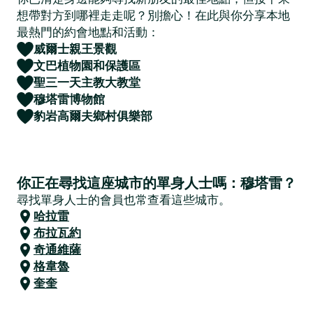
想帶對方到哪裡走走呢？別擔心！在此與你分享本地
最熱門的約會地點和活動：
威爾士親王景觀
文巴植物園和保護區
聖三一天主教大教堂
穆塔雷博物館
豹岩高爾夫鄉村俱樂部
你正在尋找這座城市的單身人士嗎：穆塔雷？
尋找單身人士的會員也常查看這些城市。
哈拉雷
布拉瓦約
奇通維薩
格韋魯
奎奎