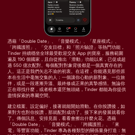
憑藉「Double Date」、「音樂模式」、「星座模式」、
「跨國護照」、「交友目標」和「照片驗證」等熱門功能，
Tinder 持續穩坐全球最受歡迎交友 App 的寶座，服務範圍
遍及 190 個國家，且自從推出「滑動」功能以來，已促成超
過 550 億次配對。每個配對對象背後都是一個真實存在的
人。這正是我們矢志不渝的初衷。在這裡，你能遇見那些原
本在生活中毫無交集的人：一個讓你心動的新對象、一位旅
伴，或是一段逐漸升溫、最終修成正果的真摯感情。無論你
正在尋找什麼，或者根本還茫無頭緒，Tinder 都能為你提供
盡情探索的專屬空間。
建立檔案、設定偏好，接著就能開始滑動。在你按讚後，如
果對方也對你按讚，那就配對成功了。接下來的發展就看你
了。傳個訊息、安排見面，看看會擦出什麼火花。憑藉
「Double Date」、「音樂模式」、「跨國護照」、「來
電」等豐富功能，Tinder 專為各種類型的關係量身打造：無