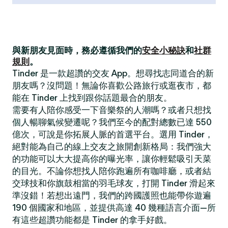
與新朋友見面時，務必遵循我們的
安全小秘訣
和
社群
規則
。
Tinder 是一款超讚的交友 App。想尋找志同道合的新
朋友嗎？沒問題！無論你喜歡公路旅行或逛夜市，都
能在 Tinder 上找到跟你話題最合的朋友。
需要有人陪你感受一下音樂祭的人潮嗎？或者只想找
個人暢聊氣候變遷呢？我們至今的配對總數已達 550
億次，可說是你拓展人脈的首選平台。選用 Tinder，
絕對能為自己的線上交友之旅開創新格局：我們強大
的功能可以大大提高你的曝光率，讓你輕鬆吸引天菜
的目光。不論你想找人陪你跑遍所有咖啡廳，或者結
交球技和你旗鼓相當的羽毛球友，打開 Tinder 滑起來
準沒錯！若想出遠門，我們的跨國護照也能帶你遊遍
190 個國家和地區，並提供高達 40 幾種語言介面—所
有這些超讚功能都是 Tinder 的拿手好戲。