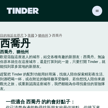
T
i
n
d
e
目的地近在咫尺
美國
猶他州
西喬丹
r
西喬丹
首
頁
西喬丹、猶他州
歡迎蒞臨這座迷人的城市，結交各種有趣的新朋友：西喬丹。無論
你原本就住在這座城市，還是打算到此一遊，只要打開 Tinder，就
能找到眾多當地的新朋友。
趕緊把 Tinder 的配對功能用好用滿，找個人陪你探索精彩夜生活、
到酒吧喝一杯，或在附近的咖啡廳享受咖啡。若你想找人陪你來趟
觀光之旅，或重新認識這座城市，我們都能為你尋找最佳的冒險隊
友。
一些適合 西喬丹 的約會好點子：
你已清楚身邊能夠尋找新朋友的最佳地點，但接下來