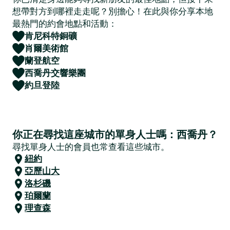
想帶對方到哪裡走走呢？別擔心！在此與你分享本地
最熱門的約會地點和活動：
肯尼科特銅礦
肖爾美術館
蘭登航空
西喬丹交響樂團
約旦登陸
你正在尋找這座城市的單身人士嗎：西喬丹？
尋找單身人士的會員也常查看這些城市。
紐約
亞歷山大
洛杉磯
珀爾蘭
理查森