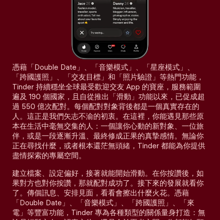
憑藉「Double Date」、「音樂模式」、「星座模式」、
「跨國護照」、「交友目標」和「照片驗證」等熱門功能，
Tinder 持續穩坐全球最受歡迎交友 App 的寶座，服務範圍
遍及 190 個國家，且自從推出「滑動」功能以來，已促成超
過 550 億次配對。每個配對對象背後都是一個真實存在的
人。這正是我們矢志不渝的初衷。在這裡，你能遇見那些原
本在生活中毫無交集的人：一個讓你心動的新對象、一位旅
伴，或是一段逐漸升溫、最終修成正果的真摯感情。無論你
正在尋找什麼，或者根本還茫無頭緒，Tinder 都能為你提供
盡情探索的專屬空間。
建立檔案、設定偏好，接著就能開始滑動。在你按讚後，如
果對方也對你按讚，那就配對成功了。接下來的發展就看你
了。傳個訊息、安排見面，看看會擦出什麼火花。憑藉
「Double Date」、「音樂模式」、「跨國護照」、「來
電」等豐富功能，Tinder 專為各種類型的關係量身打造：無