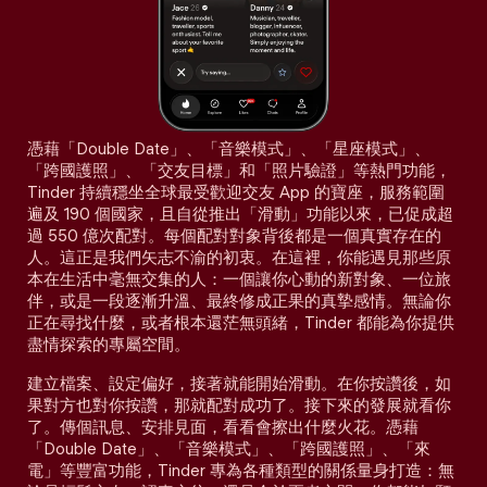
憑藉「Double Date」、「音樂模式」、「星座模式」、
「跨國護照」、「交友目標」和「照片驗證」等熱門功能，
Tinder 持續穩坐全球最受歡迎交友 App 的寶座，服務範圍
遍及 190 個國家，且自從推出「滑動」功能以來，已促成超
過 550 億次配對。每個配對對象背後都是一個真實存在的
人。這正是我們矢志不渝的初衷。在這裡，你能遇見那些原
本在生活中毫無交集的人：一個讓你心動的新對象、一位旅
伴，或是一段逐漸升溫、最終修成正果的真摯感情。無論你
正在尋找什麼，或者根本還茫無頭緒，Tinder 都能為你提供
盡情探索的專屬空間。
建立檔案、設定偏好，接著就能開始滑動。在你按讚後，如
果對方也對你按讚，那就配對成功了。接下來的發展就看你
了。傳個訊息、安排見面，看看會擦出什麼火花。憑藉
「Double Date」、「音樂模式」、「跨國護照」、「來
電」等豐富功能，Tinder 專為各種類型的關係量身打造：無