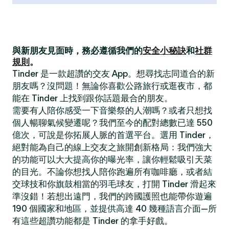
與新朋友見面時，務必遵循我們的
安全小秘訣
和
社群
規則
。
Tinder 是一款超讚的交友 App。想尋找志同道合的新
朋友嗎？沒問題！無論你喜歡公路旅行或逛夜市，都
能在 Tinder 上找到跟你話題最合的朋友。
需要有人陪你感受一下音樂祭的人潮嗎？或者只想找
個人暢聊氣候變遷呢？我們至今的配對總數已達 550
億次，可說是你拓展人脈的首選平台。選用 Tinder，
絕對能為自己的線上交友之旅開創新格局：我們強大
的功能可以大大提高你的曝光率，讓你輕鬆吸引天菜
的目光。不論你想找人陪你跑遍所有咖啡廳，或者結
交球技和你旗鼓相當的羽毛球友，打開 Tinder 滑起來
準沒錯！若想出遠門，我們的跨國護照也能帶你遊遍
190 個國家和地區，並提供高達 40 幾種語言介面—所
有這些超讚功能都是 Tinder 的拿手好戲。