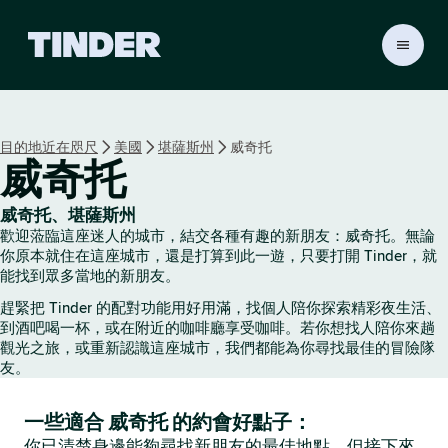
T
i
n
d
e
目的地近在咫尺
美國
堪薩斯州
威奇托
r
威奇托
首
頁
威奇托、堪薩斯州
歡迎蒞臨這座迷人的城市，結交各種有趣的新朋友：威奇托。無論
你原本就住在這座城市，還是打算到此一遊，只要打開 Tinder，就
能找到眾多當地的新朋友。
趕緊把 Tinder 的配對功能用好用滿，找個人陪你探索精彩夜生活、
到酒吧喝一杯，或在附近的咖啡廳享受咖啡。若你想找人陪你來趟
觀光之旅，或重新認識這座城市，我們都能為你尋找最佳的冒險隊
友。
一些適合 威奇托 的約會好點子：
你已清楚身邊能夠尋找新朋友的最佳地點，但接下來