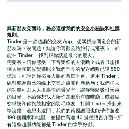
與新朋友見面時，務必遵循我們的
安全小秘訣
和
社群
規則
。
Tinder 是一款超讚的交友 App。想尋找志同道合的新
朋友嗎？沒問題！無論你喜歡公路旅行或逛夜市，都
能在 Tinder 上找到跟你話題最合的朋友。
需要有人陪你感受一下音樂祭的人潮嗎？或者只想找
個人暢聊氣候變遷呢？我們至今的配對總數已達 550
億次，可說是你拓展人脈的首選平台。選用 Tinder，
絕對能為自己的線上交友之旅開創新格局：我們強大
的功能可以大大提高你的曝光率，讓你輕鬆吸引天菜
的目光。不論你想找人陪你跑遍所有咖啡廳，或者結
交球技和你旗鼓相當的羽毛球友，打開 Tinder 滑起來
準沒錯！若想出遠門，我們的跨國護照也能帶你遊遍
190 個國家和地區，並提供高達 40 幾種語言介面—所
有這些超讚功能都是 Tinder 的拿手好戲。