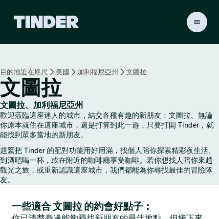
T
i
n
d
e
目的地近在咫尺
美國
加利福尼亞州
文圖拉
r
文圖拉
首
頁
文圖拉、加利福尼亞州
歡迎蒞臨這座迷人的城市，結交各種有趣的新朋友：文圖拉。無論
你原本就住在這座城市，還是打算到此一遊，只要打開 Tinder，就
能找到眾多當地的新朋友。
趕緊把 Tinder 的配對功能用好用滿，找個人陪你探索精彩夜生活、
到酒吧喝一杯，或在附近的咖啡廳享受咖啡。若你想找人陪你來趟
觀光之旅，或重新認識這座城市，我們都能為你尋找最佳的冒險隊
友。
一些適合 文圖拉 的約會好點子：
你已清楚身邊能夠尋找新朋友的最佳地點，但接下來