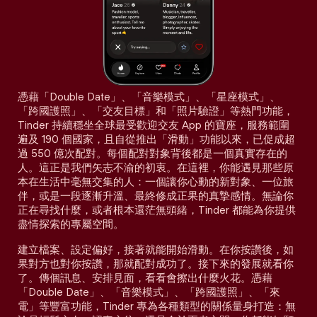
憑藉「Double Date」、「音樂模式」、「星座模式」、
「跨國護照」、「交友目標」和「照片驗證」等熱門功能，
Tinder 持續穩坐全球最受歡迎交友 App 的寶座，服務範圍
遍及 190 個國家，且自從推出「滑動」功能以來，已促成超
過 550 億次配對。每個配對對象背後都是一個真實存在的
人。這正是我們矢志不渝的初衷。在這裡，你能遇見那些原
本在生活中毫無交集的人：一個讓你心動的新對象、一位旅
伴，或是一段逐漸升溫、最終修成正果的真摯感情。無論你
正在尋找什麼，或者根本還茫無頭緒，Tinder 都能為你提供
盡情探索的專屬空間。
建立檔案、設定偏好，接著就能開始滑動。在你按讚後，如
果對方也對你按讚，那就配對成功了。接下來的發展就看你
了。傳個訊息、安排見面，看看會擦出什麼火花。憑藉
「Double Date」、「音樂模式」、「跨國護照」、「來
電」等豐富功能，Tinder 專為各種類型的關係量身打造：無