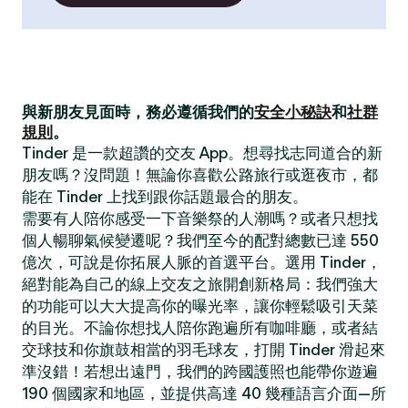
與新朋友見面時，務必遵循我們的
安全小秘訣
和
社群
規則
。
Tinder 是一款超讚的交友 App。想尋找志同道合的新
朋友嗎？沒問題！無論你喜歡公路旅行或逛夜市，都
能在 Tinder 上找到跟你話題最合的朋友。
需要有人陪你感受一下音樂祭的人潮嗎？或者只想找
個人暢聊氣候變遷呢？我們至今的配對總數已達 550
億次，可說是你拓展人脈的首選平台。選用 Tinder，
絕對能為自己的線上交友之旅開創新格局：我們強大
的功能可以大大提高你的曝光率，讓你輕鬆吸引天菜
的目光。不論你想找人陪你跑遍所有咖啡廳，或者結
交球技和你旗鼓相當的羽毛球友，打開 Tinder 滑起來
準沒錯！若想出遠門，我們的跨國護照也能帶你遊遍
190 個國家和地區，並提供高達 40 幾種語言介面—所