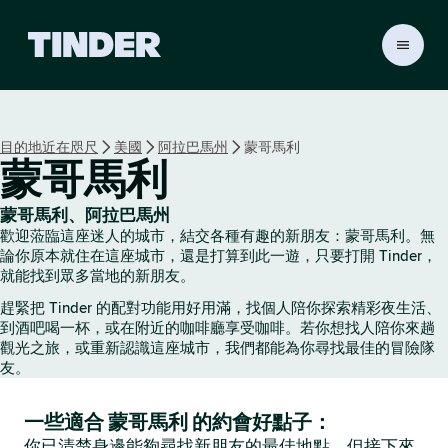
T
i
n
d
e
目的地近在咫尺
美國
阿拉巴馬州
蒙哥馬利
r
蒙哥馬利
首
頁
蒙哥馬利、阿拉巴馬州
歡迎蒞臨這座迷人的城市，結交各種有趣的新朋友：蒙哥馬利。無
論你原本就住在這座城市，還是打算到此一遊，只要打開 Tinder，
就能找到眾多當地的新朋友。
趕緊把 Tinder 的配對功能用好用滿，找個人陪你探索精彩夜生活、
到酒吧喝一杯，或在附近的咖啡廳享受咖啡。若你想找人陪你來趟
觀光之旅，或重新認識這座城市，我們都能為你尋找最佳的冒險隊
友。
一些適合 蒙哥馬利 的約會好點子：
你已清楚身邊能夠尋找新朋友的最佳地點，但接下來