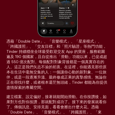
憑藉「Double Date」、「音樂模式」、「星座模式」、
「跨國護照」、「交友目標」和「照片驗證」等熱門功能，
Tinder 持續穩坐全球最受歡迎交友 App 的寶座，服務範圍
遍及 190 個國家，且自從推出「滑動」功能以來，已促成超
過 550 億次配對。每個配對對象背後都是一個真實存在的
人。這正是我們矢志不渝的初衷。在這裡，你能遇見那些原
本在生活中毫無交集的人：一個讓你心動的新對象、一位旅
伴，或是一段逐漸升溫、最終修成正果的真摯感情。無論你
正在尋找什麼，或者根本還茫無頭緒，Tinder 都能為你提供
盡情探索的專屬空間。
建立檔案、設定偏好，接著就能開始滑動。在你按讚後，如
果對方也對你按讚，那就配對成功了。接下來的發展就看你
了。傳個訊息、安排見面，看看會擦出什麼火花。憑藉
「Double Date」、「音樂模式」、「跨國護照」、「來