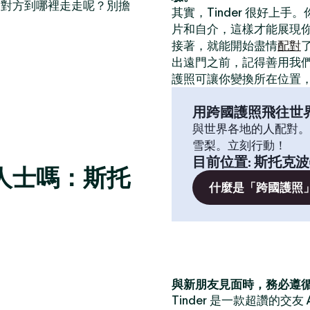
帶對方到哪裡走走呢？別擔
其實，Tinder 很好上手
片和自介，這樣才能展現
接著，就能開始盡情
配對
出遠門之前，記得善用我
護照可讓你變換所在位置
用跨國護照飛往世
與世界各地的人配對。
雪梨。立刻行動！
目前位置
:
斯托克波
人士嗎：斯托
什麼是「跨國護照
與新朋友見面時，務必遵
Tinder 是一款超讚的