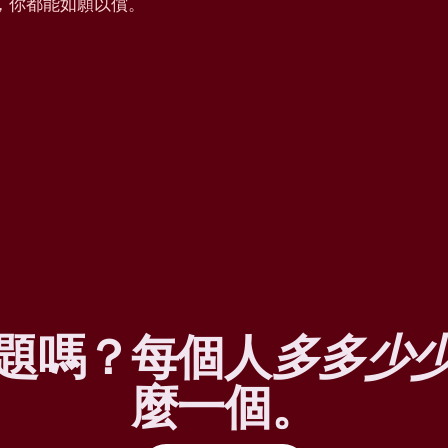
，你都能如願以償。
題嗎？每個人
多多少
麼一個。