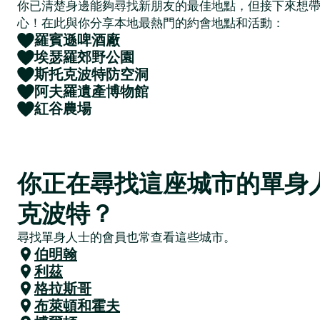
你已清楚身邊能夠尋找新朋友的最佳地點，但接下來想
心！在此與你分享本地最熱門的約會地點和活動：
羅賓遜啤酒廠
埃瑟羅郊野公園
斯托克波特防空洞
阿夫羅遺產博物館
紅谷農場
你正在尋找這座城市的單身
克波特？
尋找單身人士的會員也常查看這些城市。
伯明翰
利茲
格拉斯哥
布萊頓和霍夫