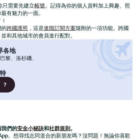
。你只需要先建立
帳號
。記得為你的個人資料加上興趣、照
你最有魅力的一面。
了！
們的
跨國護照
，這是
進階訂閱方案
隨附的一項功能。跨國
，並和其他城市的會員進行配對。
界各地
巴黎、洛杉磯、
特
」？
循我們的
安全小秘訣
和
社群規則
。
交友 App。想尋找志同道合的新朋友嗎？沒問題！無論你喜歡