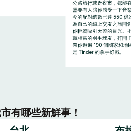
公路旅行或逛夜市，都能在 
需要有人陪你感受一下音
今的配對總數已達 550 
為自己的線上交友之旅開
你輕鬆吸引天菜的目光。
鼓相當的羽毛球友，打開 T
帶你遊遍 190 個國家和
是 Tinder 的拿手好戲。
r 城市有哪些新鮮事！
台北
布