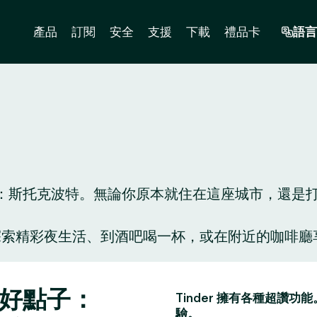
產品
訂閱
安全
支援
下載
禮品卡
語言
斯托克波特。無論你原本就住在這座城市，還是打算到
人陪你探索精彩夜生活、到酒吧喝一杯，或在附近的咖
。
會好點子：
Tinder 擁有各種超
驗。