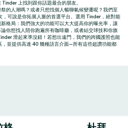
Tinder 上找到跟你話題最合的朋友。
樂祭的人潮嗎？或者只想找個人暢聊氣候變遷呢？我們至
億次，可說是你拓展人脈的首選平台。選用 Tinder，絕對能
創新格局：我們強大的功能可以大大提高你的曝光率，讓
不論你想找人陪你跑遍所有咖啡廳，或者結交球技和你旗
inder 滑起來準沒錯！若想出遠門，我們的跨國護照也能
地區，並提供高達 40 幾種語言介面—所有這些超讚功能都
拉格
杜拜