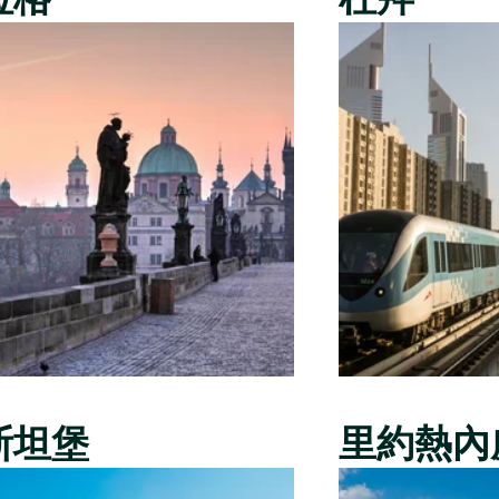
斯坦堡
里約熱內