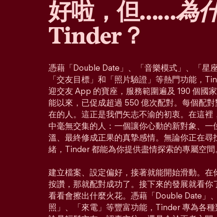
好啦，但……
為
Tinder？
憑藉「Double Date」、「音樂模式」、
「交友目標」和「照片驗證」等熱門功能，Tin
迎交友 App 的寶座，服務範圍遍及 190 個
能以來，已促成超過 550 億次配對。每個配
在的人。這正是我們矢志不渝的初衷。在這裡
中毫無交集的人：一個讓你心動的新對象、一
溫、最終修成正果的真摯感情。無論你正在尋
緒，Tinder 都能為你提供盡情探索的專屬空間
建立檔案、設定偏好，接著就能開始滑動。在
按讚，那就配對成功了。接下來的發展就看你
看看會擦出什麼火花。憑藉「Double Dat
照」、「來電」等豐富功能，Tinder 專為