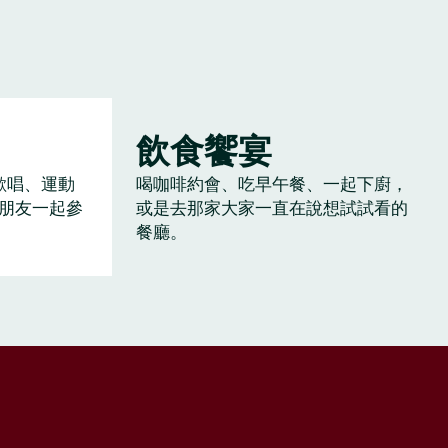
飲食饗宴
歡唱、運動
喝咖啡約會、吃早午餐、一起下廚，
朋友一起參
或是去那家大家一直在說想試試看的
餐廳。