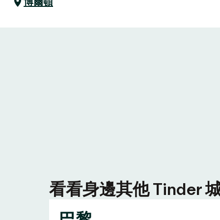
博爾頓
看看身邊其他 Tinde
巴黎