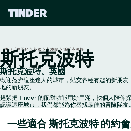
T
i
n
d
e
r
首
目的地近在咫尺
英國
英格蘭
斯托克波特
斯托克波特
頁
斯托克波特、英國
歡迎蒞臨這座迷人的城市，結交各種有趣的新朋友：
地的新朋友。
趕緊把 Tinder 的配對功能用好用滿，找個
認識這座城市，我們都能為你尋找最佳的冒險隊友
一些適合 斯托克波特 的約