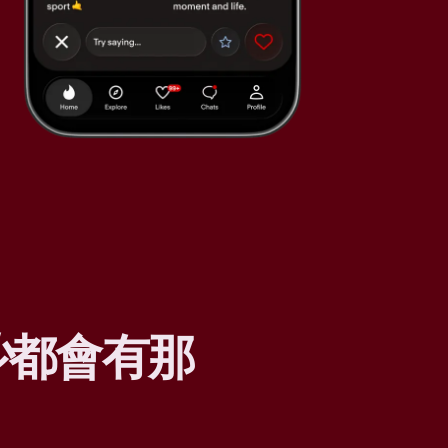
少
都會有那