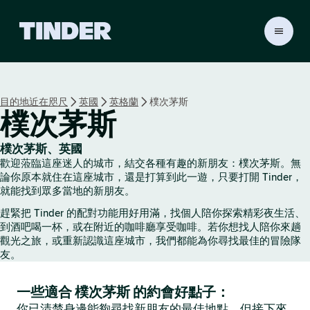
T
i
n
d
e
目的地近在咫尺
英國
英格蘭
樸次茅斯
r
樸次茅斯
首
頁
樸次茅斯、英國
歡迎蒞臨這座迷人的城市，結交各種有趣的新朋友：樸次茅斯。無
論你原本就住在這座城市，還是打算到此一遊，只要打開 Tinder，
就能找到眾多當地的新朋友。
趕緊把 Tinder 的配對功能用好用滿，找個人陪你探索精彩夜生活、
到酒吧喝一杯，或在附近的咖啡廳享受咖啡。若你想找人陪你來趟
觀光之旅，或重新認識這座城市，我們都能為你尋找最佳的冒險隊
友。
一些適合 樸次茅斯 的約會好點子：
你已清楚身邊能夠尋找新朋友的最佳地點，但接下來