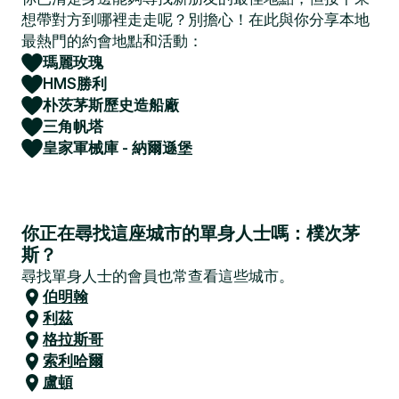
想帶對方到哪裡走走呢？別擔心！在此與你分享本地
最熱門的約會地點和活動：
瑪麗玫瑰
HMS勝利
朴茨茅斯歷史造船廠
三角帆塔
皇家軍械庫 - 納爾遜堡
你正在尋找這座城市的單身人士嗎：樸次茅
斯？
尋找單身人士的會員也常查看這些城市。
伯明翰
利茲
格拉斯哥
索利哈爾
盧頓