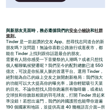
與新朋友見面時，務必遵循我們的
安全小秘訣
和
社群
規則
。
Tinder 是一款超讚的交友 App。想尋找志同道合的新
朋友嗎？沒問題！無論你喜歡公路旅行或逛夜市，都
能在 Tinder 上找到跟你話題最合的朋友。
需要有人陪你感受一下音樂祭的人潮嗎？或者只想找
個人暢聊氣候變遷呢？我們至今的配對總數已達 550
億次，可說是你拓展人脈的首選平台。選用 Tinder，
絕對能為自己的線上交友之旅開創新格局：我們強大
的功能可以大大提高你的曝光率，讓你輕鬆吸引天菜
的目光。不論你想找人陪你跑遍所有咖啡廳，或者結
交球技和你旗鼓相當的羽毛球友，打開 Tinder 滑起來
準沒錯！若想出遠門，我們的跨國護照也能帶你遊遍
190 個國家和地區，並提供高達 40 幾種語言介面—所