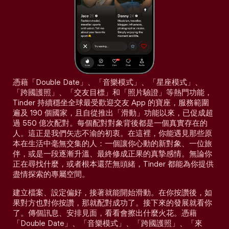
憑藉「Double Date」、「音樂模式」、「星座模式」、
「跨國護照」、「交友目標」和「照片驗證」等熱門功能，
Tinder 持續穩坐全球最受歡迎交友 App 的寶座，服務範圍
遍及 190 個國家，且自從推出「滑動」功能以來，已促成超
過 550 億次配對。每個配對對象背後都是一個真實存在的
人。這正是我們矢志不渝的初衷。在這裡，你能遇見那些原
本在生活中毫無交集的人：一個讓你心動的新對象、一位旅
伴，或是一段逐漸升溫、最終修成正果的真摯感情。無論你
正在尋找什麼，或者根本還茫無頭緒，Tinder 都能為你提供
盡情探索的專屬空間。
建立檔案、設定偏好，接著就能開始滑動。在你按讚後，如
果對方也對你按讚，那就配對成功了。接下來的發展就看你
了。傳個訊息、安排見面，看看會擦出什麼火花。憑藉
「Double Date」、「音樂模式」、「跨國護照」、「來