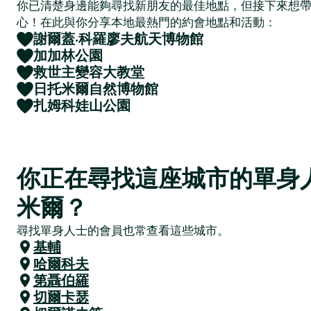
你已清楚身邊能夠尋找新朋友的最佳地點，但接下來想
心！在此與你分享本地最熱門的約會地點和活動：
謝爾蓋·科羅廖夫航天博物館
加加林公園
救世主變容大教堂
日托米爾自然博物館
扎姆科娃山公園
你正在尋找這座城市的單身
米爾？
尋找單身人士的會員也常查看這些城市。
基輔
哈爾科夫
第聶伯羅
切爾卡瑟