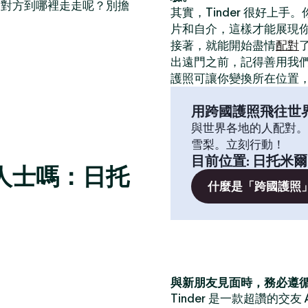
帶對方到哪裡走走呢？別擔
其實，Tinder 很好上手
片和自介，這樣才能展現
接著，就能開始盡情
配對
出遠門之前，記得善用我
護照可讓你變換所在位置
用跨國護照飛往世
與世界各地的人配對。
雪梨。立刻行動！
目前位置
:
日托米爾
人士嗎：日托
什麼是「跨國護照
與新朋友見面時，務必遵
Tinder 是一款超讚的