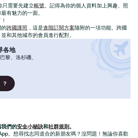
。你只需要先建立
帳號
。記得為你的個人資料加上興趣、照
你最有魅力的一面。
了！
們的
跨國護照
，這是
進階訂閱方案
隨附的一項功能。跨國
，並和其他城市的會員進行配對。
界各地
巴黎、洛杉磯、
」？
循我們的
安全小秘訣
和
社群規則
。
交友 App。想尋找志同道合的新朋友嗎？沒問題！無論你喜歡