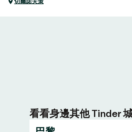
切爾諾夫策
看看身邊其他 Tinde
巴黎