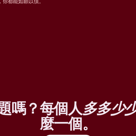
，你都能如願以償。
題嗎？每個人
多多少
麼一個。