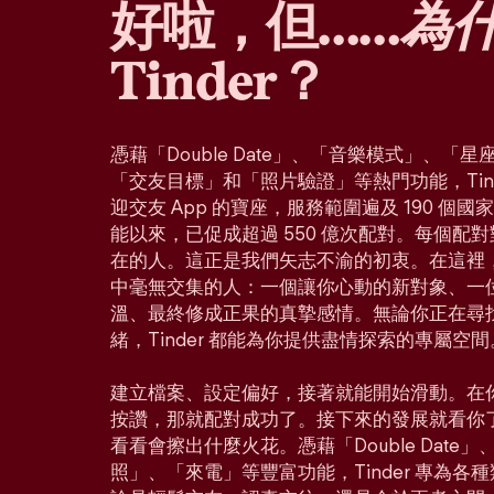
好啦，但……
為
Tinder？
憑藉「Double Date」、「音樂模式」、
「交友目標」和「照片驗證」等熱門功能，Tin
迎交友 App 的寶座，服務範圍遍及 190 個
能以來，已促成超過 550 億次配對。每個配
在的人。這正是我們矢志不渝的初衷。在這裡
中毫無交集的人：一個讓你心動的新對象、一
溫、最終修成正果的真摯感情。無論你正在尋
緒，Tinder 都能為你提供盡情探索的專屬空間
建立檔案、設定偏好，接著就能開始滑動。在
按讚，那就配對成功了。接下來的發展就看你
看看會擦出什麼火花。憑藉「Double Dat
照」、「來電」等豐富功能，Tinder 專為