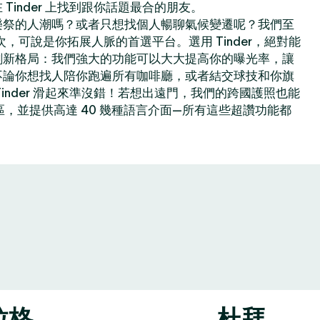
Tinder 上找到跟你話題最合的朋友。
樂祭的人潮嗎？或者只想找個人暢聊氣候變遷呢？我們至
億次，可說是你拓展人脈的首選平台。選用 Tinder，絕對能
創新格局：我們強大的功能可以大大提高你的曝光率，讓
不論你想找人陪你跑遍所有咖啡廳，或者結交球技和你旗
inder 滑起來準沒錯！若想出遠門，我們的跨國護照也能
地區，並提供高達 40 幾種語言介面—所有這些超讚功能都
拉格
杜拜