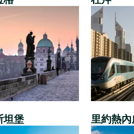
斯坦堡
里約熱內