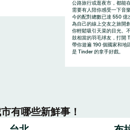
公路旅行或逛夜市，都能在 
需要有人陪你感受一下音
今的配對總數已達 550 
為自己的線上交友之旅開
你輕鬆吸引天菜的目光。
鼓相當的羽毛球友，打開 T
帶你遊遍 190 個國家和
是 Tinder 的拿手好戲。
r 城市有哪些新鮮事！
台北
布