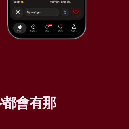
少
都會有那