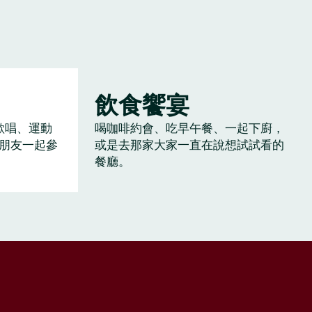
飲食饗宴
歡唱、運動
喝咖啡約會、吃早午餐、一起下廚，
朋友一起參
或是去那家大家一直在說想試試看的
餐廳。