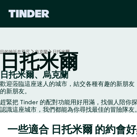
T
i
n
d
e
r
首
目的地近在咫尺
烏克蘭
日托米爾
日托米爾
頁
日托米爾、烏克蘭
歡迎蒞臨這座迷人的城市，結交各種有趣的新朋友：
的新朋友。
趕緊把 Tinder 的配對功能用好用滿，找個
認識這座城市，我們都能為你尋找最佳的冒險隊友
一些適合 日托米爾 的約會