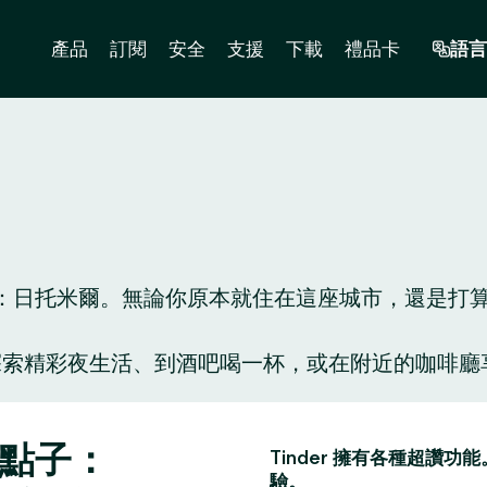
產品
訂閱
安全
支援
下載
禮品卡
語言
日托米爾。無論你原本就住在這座城市，還是打算到此
人陪你探索精彩夜生活、到酒吧喝一杯，或在附近的咖
。
好點子：
Tinder 擁有各種超
驗。