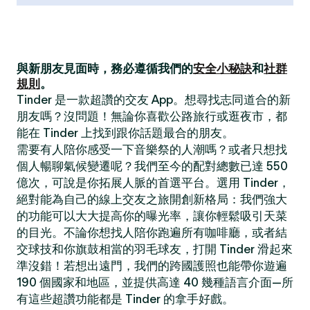
與新朋友見面時，務必遵循我們的
安全小秘訣
和
社群
規則
。
Tinder 是一款超讚的交友 App。想尋找志同道合的新
朋友嗎？沒問題！無論你喜歡公路旅行或逛夜市，都
能在 Tinder 上找到跟你話題最合的朋友。
需要有人陪你感受一下音樂祭的人潮嗎？或者只想找
個人暢聊氣候變遷呢？我們至今的配對總數已達 550
億次，可說是你拓展人脈的首選平台。選用 Tinder，
絕對能為自己的線上交友之旅開創新格局：我們強大
的功能可以大大提高你的曝光率，讓你輕鬆吸引天菜
的目光。不論你想找人陪你跑遍所有咖啡廳，或者結
交球技和你旗鼓相當的羽毛球友，打開 Tinder 滑起來
準沒錯！若想出遠門，我們的跨國護照也能帶你遊遍
190 個國家和地區，並提供高達 40 幾種語言介面—所
有這些超讚功能都是 Tinder 的拿手好戲。