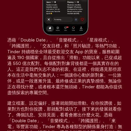
憑藉「Double Date」、「音樂模式」、「星座模式」、
「跨國護照」、「交友目標」和「照片驗證」等熱門功能，
Tinder 持續穩坐全球最受歡迎交友 App 的寶座，服務範圍
遍及 190 個國家，且自從推出「滑動」功能以來，已促成超
過 550 億次配對。每個配對對象背後都是一個真實存在的
人。這正是我們矢志不渝的初衷。在這裡，你能遇見那些原
本在生活中毫無交集的人：一個讓你心動的新對象、一位旅
伴，或是一段逐漸升溫、最終修成正果的真摯感情。無論你
正在尋找什麼，或者根本還茫無頭緒，Tinder 都能為你提供
盡情探索的專屬空間。
建立檔案、設定偏好，接著就能開始滑動。在你按讚後，如
果對方也對你按讚，那就配對成功了。接下來的發展就看你
了。傳個訊息、安排見面，看看會擦出什麼火花。憑藉
「Double Date」、「音樂模式」、「跨國護照」、「來
電」等豐富功能，Tinder 專為各種類型的關係量身打造：無