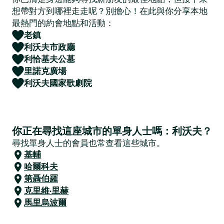
想帶對方到哪裡走走呢？別擔心！在此與你分享本地
最熱門的約會地點和活動：
老鎮
利沃夫市政廳
利恰基夫公墓
里諾克廣場
利沃夫國家歌劇院
你正在尋找這座城市的單身人士嗎：利沃夫？
尋找單身人士的會員也常查看這些城市。
基輔
哈爾科夫
第聶伯羅
克里維·里赫
馬里烏波爾