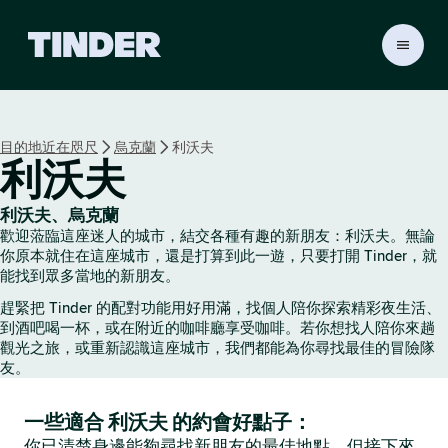
T
i
n
d
e
目的地近在咫尺
烏克蘭
利沃夫
r
利沃夫
首
頁
利沃夫、烏克蘭
歡迎蒞臨這座迷人的城市，結交各種有趣的新朋友：利沃夫。無論
你原本就住在這座城市，還是打算到此一遊，只要打開 Tinder，就
能找到眾多當地的新朋友。
趕緊把 Tinder 的配對功能用好用滿，找個人陪你探索精彩夜生活、
到酒吧喝一杯，或在附近的咖啡廳享受咖啡。若你想找人陪你來趟
觀光之旅，或重新認識這座城市，我們都能為你尋找最佳的冒險隊
友。
一些適合 利沃夫 的約會好點子：
你已清楚身邊能夠尋找新朋友的最佳地點，但接下來