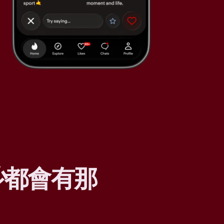
少
都會有那