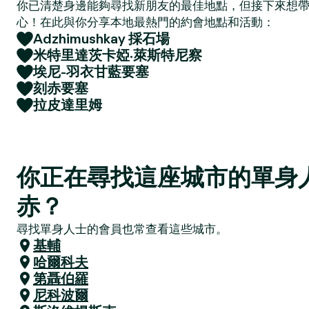
你已清楚身邊能夠尋找新朋友的最佳地點，但接下來想
心！在此與你分享本地最熱門的約會地點和活動：
Adzhimushkay 採石場
米特里達茨卡婭·萊斯特尼察
埃尼-羽衣甘藍要塞
刻赤要塞
拉皮達里姆
你正在尋找這座城市的單身
赤？
尋找單身人士的會員也常查看這些城市。
基輔
哈爾科夫
第聶伯羅
尼科波爾