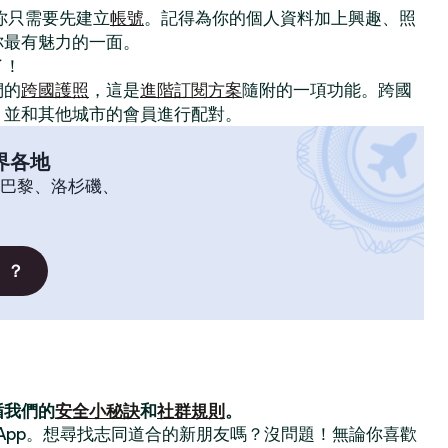
。你只需要先建立
帳號
。記得為你的個人資料加上興趣、照
你最有魅力的一面。
了！
們的
跨國護照
，這是
進階訂閱方案
隨附的一項功能。跨國
，並和其他城市的會員進行配對。
界各地
巴黎、洛杉磯、
」？
循我們的
安全小秘訣
和
社群規則
。
交友 App。想尋找志同道合的新朋友嗎？沒問題！無論你喜歡