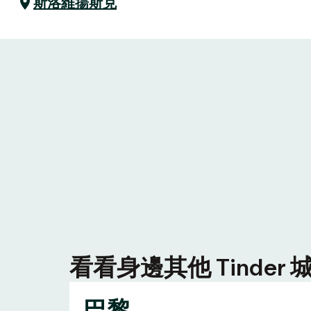
斯洛維揚斯克
看看身邊其他 Tinde
巴黎