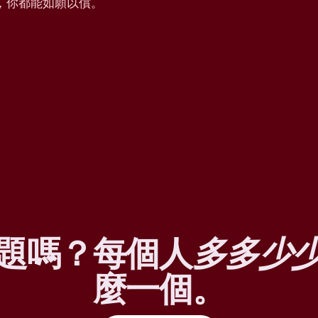
，你都能如願以償。
題嗎？每個人
多多少
麼一個。