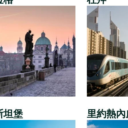
斯坦堡
里約熱內