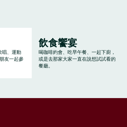
飲食饗宴
歡唱、運動
喝咖啡約會、吃早午餐、一起下廚，
朋友一起參
或是去那家大家一直在說想試試看的
餐廳。