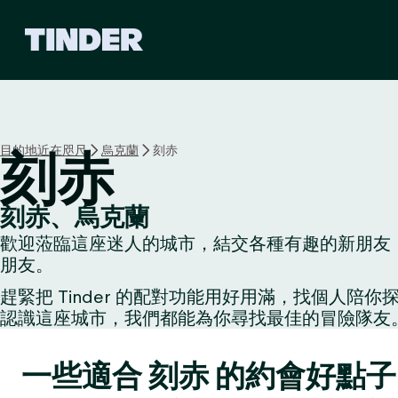
T
i
n
d
e
r
首
目的地近在咫尺
烏克蘭
刻赤
刻赤
頁
刻赤、烏克蘭
歡迎蒞臨這座迷人的城市，結交各種有趣的新朋友：
朋友。
趕緊把 Tinder 的配對功能用好用滿，找個
認識這座城市，我們都能為你尋找最佳的冒險隊友
一些適合 刻赤 的約會好點