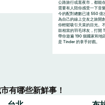
公路旅行或逛夜市，都能在 
需要有人陪你感受一下音
今的配對總數已達 550 
為自己的線上交友之旅開
你輕鬆吸引天菜的目光。
鼓相當的羽毛球友，打開 T
帶你遊遍 190 個國家和
是 Tinder 的拿手好戲。
r 城市有哪些新鮮事！
台北
布