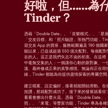
好啦，但……
為
Tinder？
憑藉「Double Date」、「音樂模式」、
「交友目標」和「照片驗證」等熱門功能，Tin
迎交友 App 的寶座，服務範圍遍及 190 個
能以來，已促成超過 550 億次配對。每個配
在的人。這正是我們矢志不渝的初衷。在這裡
中毫無交集的人：一個讓你心動的新對象、一
溫、最終修成正果的真摯感情。無論你正在尋
緒，Tinder 都能為你提供盡情探索的專屬空間
建立檔案、設定偏好，接著就能開始滑動。在
按讚，那就配對成功了。接下來的發展就看你
看看會擦出什麼火花。憑藉「Double Dat
照」、「來電」等豐富功能，Tinder 專為