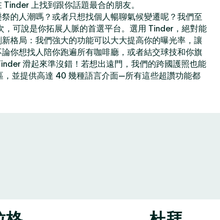
Tinder 上找到跟你話題最合的朋友。
樂祭的人潮嗎？或者只想找個人暢聊氣候變遷呢？我們至
億次，可說是你拓展人脈的首選平台。選用 Tinder，絕對能
創新格局：我們強大的功能可以大大提高你的曝光率，讓
不論你想找人陪你跑遍所有咖啡廳，或者結交球技和你旗
inder 滑起來準沒錯！若想出遠門，我們的跨國護照也能
地區，並提供高達 40 幾種語言介面—所有這些超讚功能都
拉格
杜拜