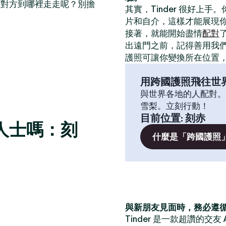
帶對方到哪裡走走呢？別擔
其實，Tinder 很好上手
片和自介，這樣才能展現
接著，就能開始盡情
配對
出遠門之前，記得善用我
護照可讓你變換所在位置
用跨國護照飛往世
與世界各地的人配對。
雪梨。立刻行動！
目前位置
:
刻赤
人士嗎：刻
什麼是「跨國護照
與新朋友見面時，務必遵
Tinder 是一款超讚的