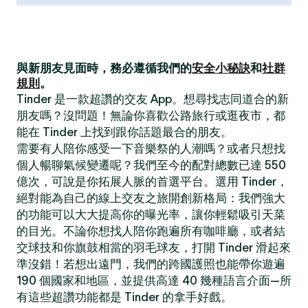
與新朋友見面時，務必遵循我們的
安全小秘訣
和
社群
規則
。
Tinder 是一款超讚的交友 App。想尋找志同道合的新
朋友嗎？沒問題！無論你喜歡公路旅行或逛夜市，都
能在 Tinder 上找到跟你話題最合的朋友。
需要有人陪你感受一下音樂祭的人潮嗎？或者只想找
個人暢聊氣候變遷呢？我們至今的配對總數已達 550
億次，可說是你拓展人脈的首選平台。選用 Tinder，
絕對能為自己的線上交友之旅開創新格局：我們強大
的功能可以大大提高你的曝光率，讓你輕鬆吸引天菜
的目光。不論你想找人陪你跑遍所有咖啡廳，或者結
交球技和你旗鼓相當的羽毛球友，打開 Tinder 滑起來
準沒錯！若想出遠門，我們的跨國護照也能帶你遊遍
190 個國家和地區，並提供高達 40 幾種語言介面—所
有這些超讚功能都是 Tinder 的拿手好戲。