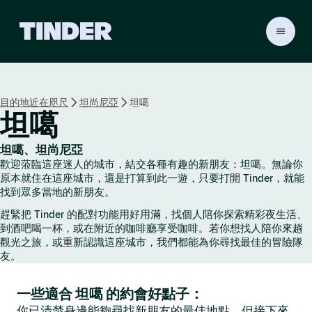
T
i
n
d
e
目的地近在咫尺
坦尚尼亞
坦噶
r
坦噶
首
頁
坦噶、坦尚尼亞
歡迎蒞臨這座迷人的城市，結交各種有趣的新朋友：坦噶。無論你
原本就住在這座城市，還是打算到此一遊，只要打開 Tinder，就能
找到眾多當地的新朋友。
趕緊把 Tinder 的配對功能用好用滿，找個人陪你探索精彩夜生活、
到酒吧喝一杯，或在附近的咖啡廳享受咖啡。若你想找人陪你來趟
觀光之旅，或重新認識這座城市，我們都能為你尋找最佳的冒險隊
友。
一些適合 坦噶 的約會好點子：
你已清楚身邊能夠尋找新朋友的最佳地點，但接下來