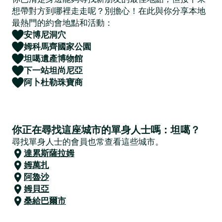
想帶對方到哪裡走走呢？別擔心！在此與你分享本地
最熱門的約會地點和活動：
安博尼洞穴
姆科馬齊國家公園
坦噶遺產博物館
下一站坦尚尼亞
阿卜杜勒珠寶商
你正在尋找這座城市的單身人士嗎：坦噶？
尋找單身人士的會員也常查看這些城市。
達累斯薩拉姆
姆萬扎
阿魯沙
姆貝亞
桑給巴爾市