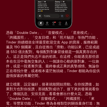
憑藉「Double Date」、「音樂模式」、「星座模式」、
「跨國護照」、「交友目標」和「照片驗證」等熱門功能，
Tinder 持續穩坐全球最受歡迎交友 App 的寶座，服務範圍
遍及 190 個國家，且自從推出「滑動」功能以來，已促成超
過 550 億次配對。每個配對對象背後都是一個真實存在的
人。這正是我們矢志不渝的初衷。在這裡，你能遇見那些原
本在生活中毫無交集的人：一個讓你心動的新對象、一位旅
伴，或是一段逐漸升溫、最終修成正果的真摯感情。無論你
正在尋找什麼，或者根本還茫無頭緒，Tinder 都能為你提供
盡情探索的專屬空間。
建立檔案、設定偏好，接著就能開始滑動。在你按讚後，如
果對方也對你按讚，那就配對成功了。接下來的發展就看你
了。傳個訊息、安排見面，看看會擦出什麼火花。憑藉
「Double Date」、「音樂模式」、「跨國護照」、「來
電」等豐富功能，Tinder 專為各種類型的關係量身打造：無