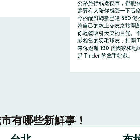
公路旅行或逛夜市，都能在 
需要有人陪你感受一下音
今的配對總數已達 550 
為自己的線上交友之旅開
你輕鬆吸引天菜的目光。
鼓相當的羽毛球友，打開 T
帶你遊遍 190 個國家和
是 Tinder 的拿手好戲。
r 城市有哪些新鮮事！
台北
布