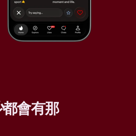
少
都會有那