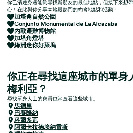
你已清楚身邊能夠尋找新朋友的最佳地點，但接下來想
心！在此與你分享本地最熱門的約會地點和活動：
加塔角自然公園
Conjunto Monumental de La Alcazaba
內戰避難博物館
加塔角燈塔
綠洲迷你好萊塢
你正在尋找這座城市的單身
梅利亞？
尋找單身人士的會員也常查看這些城市。
馬德里
巴賽隆納
科爾多瓦
阿爾卡拉德埃納雷斯