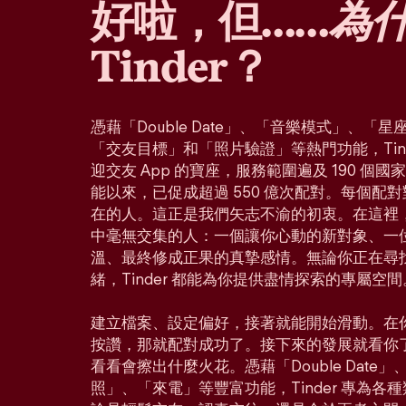
好啦，但……
為
Tinder？
憑藉「Double Date」、「音樂模式」、
「交友目標」和「照片驗證」等熱門功能，Tin
迎交友 App 的寶座，服務範圍遍及 190 個
能以來，已促成超過 550 億次配對。每個配
在的人。這正是我們矢志不渝的初衷。在這裡
中毫無交集的人：一個讓你心動的新對象、一
溫、最終修成正果的真摯感情。無論你正在尋
緒，Tinder 都能為你提供盡情探索的專屬空間
建立檔案、設定偏好，接著就能開始滑動。在
按讚，那就配對成功了。接下來的發展就看你
看看會擦出什麼火花。憑藉「Double Dat
照」、「來電」等豐富功能，Tinder 專為