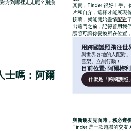
帶對方到哪裡走走呢？別擔
其實，Tinder 很好上手
片和自介，這樣才能展現
接著，就能開始盡情
配對
出遠門之前，記得善用我
護照可讓你變換所在位置
用跨國護照飛往世
與世界各地的人配對。
雪梨。立刻行動！
目前位置
:
阿爾梅利
人士嗎：阿爾
什麼是「跨國護照
與新朋友見面時，務必遵
Tinder 是一款超讚的