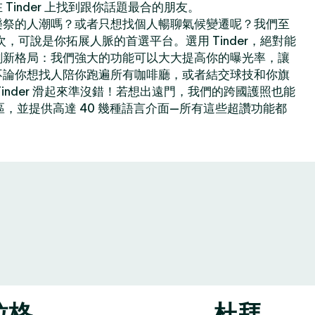
Tinder 上找到跟你話題最合的朋友。
樂祭的人潮嗎？或者只想找個人暢聊氣候變遷呢？我們至
億次，可說是你拓展人脈的首選平台。選用 Tinder，絕對能
創新格局：我們強大的功能可以大大提高你的曝光率，讓
不論你想找人陪你跑遍所有咖啡廳，或者結交球技和你旗
inder 滑起來準沒錯！若想出遠門，我們的跨國護照也能
地區，並提供高達 40 幾種語言介面—所有這些超讚功能都
拉格
杜拜