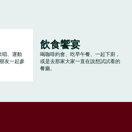
飲食饗宴
歡唱、運動
喝咖啡約會、吃早午餐、一起下廚，
朋友一起參
或是去那家大家一直在說想試試看的
餐廳。