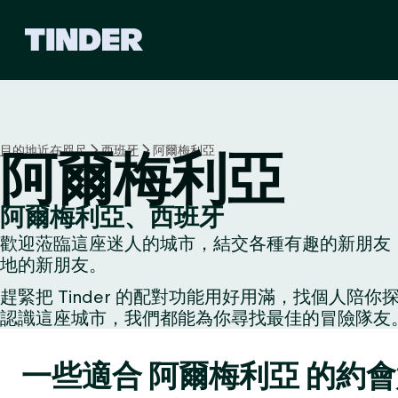
T
i
n
d
e
r
首
目的地近在咫尺
西班牙
阿爾梅利亞
阿爾梅利亞
頁
阿爾梅利亞、西班牙
歡迎蒞臨這座迷人的城市，結交各種有趣的新朋友：
地的新朋友。
趕緊把 Tinder 的配對功能用好用滿，找個
認識這座城市，我們都能為你尋找最佳的冒險隊友
一些適合 阿爾梅利亞 的約