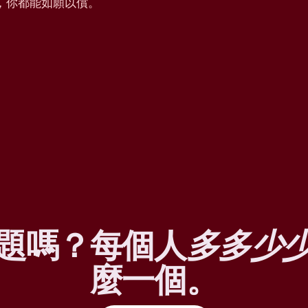
，你都能如願以償。
題嗎？每個人
多多少
麼一個。