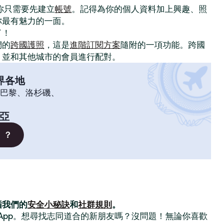
。你只需要先建立
帳號
。記得為你的個人資料加上興趣、照
你最有魅力的一面。
了！
們的
跨國護照
，這是
進階訂閱方案
隨附的一項功能。跨國
，並和其他城市的會員進行配對。
界各地
巴黎、洛杉磯、
亞
」？
循我們的
安全小秘訣
和
社群規則
。
交友 App。想尋找志同道合的新朋友嗎？沒問題！無論你喜歡