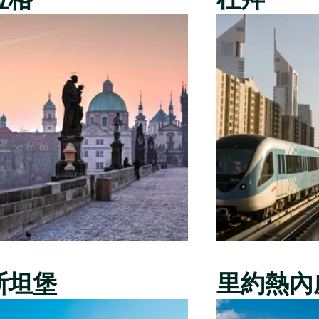
斯坦堡
里約熱內