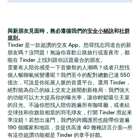
與新朋友見面時，務必遵循我們的
安全小秘訣
和
社群
規則
。
Tinder 是一款超讚的交友 App。想尋找志同道合的新
朋友嗎？沒問題！無論你喜歡公路旅行或逛夜市，都
能在 Tinder 上找到跟你話題最合的朋友。
需要有人陪你感受一下音樂祭的人潮嗎？或者只想找
個人暢聊氣候變遷呢？我們至今的配對總數已達 550
億次，可說是你拓展人脈的首選平台。選用 Tinder，
絕對能為自己的線上交友之旅開創新格局：我們強大
的功能可以大大提高你的曝光率，讓你輕鬆吸引天菜
的目光。不論你想找人陪你跑遍所有咖啡廳，或者結
交球技和你旗鼓相當的羽毛球友，打開 Tinder 滑起來
準沒錯！若想出遠門，我們的跨國護照也能帶你遊遍
190 個國家和地區，並提供高達 40 幾種語言介面—所
有這些超讚功能都是 Tinder 的拿手好戲。