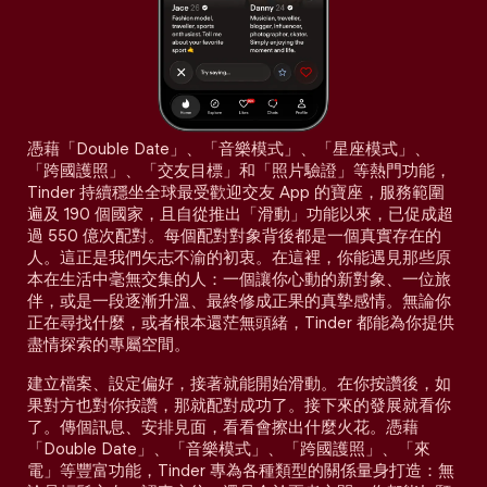
憑藉「Double Date」、「音樂模式」、「星座模式」、
「跨國護照」、「交友目標」和「照片驗證」等熱門功能，
Tinder 持續穩坐全球最受歡迎交友 App 的寶座，服務範圍
遍及 190 個國家，且自從推出「滑動」功能以來，已促成超
過 550 億次配對。每個配對對象背後都是一個真實存在的
人。這正是我們矢志不渝的初衷。在這裡，你能遇見那些原
本在生活中毫無交集的人：一個讓你心動的新對象、一位旅
伴，或是一段逐漸升溫、最終修成正果的真摯感情。無論你
正在尋找什麼，或者根本還茫無頭緒，Tinder 都能為你提供
盡情探索的專屬空間。
建立檔案、設定偏好，接著就能開始滑動。在你按讚後，如
果對方也對你按讚，那就配對成功了。接下來的發展就看你
了。傳個訊息、安排見面，看看會擦出什麼火花。憑藉
「Double Date」、「音樂模式」、「跨國護照」、「來
電」等豐富功能，Tinder 專為各種類型的關係量身打造：無