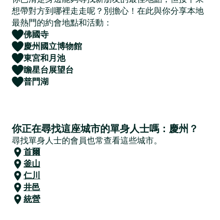
想帶對方到哪裡走走呢？別擔心！在此與你分享本地
最熱門的約會地點和活動：
佛國寺
慶州國立博物館
東宮和月池
瞻星台展望台
普門湖
你正在尋找這座城市的單身人士嗎：慶州？
尋找單身人士的會員也常查看這些城市。
首爾
釜山
仁川
井邑
統營